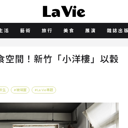
生活
藝術
旅行
美食
展演
雜誌出
食空間！新竹「小洋樓」以穀
新生
玻璃屋
La Vie專題