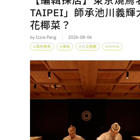
【編輯探店】東京燒鳥名
TAIPEI」師承池川
花椰菜？
by Izzie Pang
2026-08-06
風格美食
燒鳥
台北餐廳
MMHG