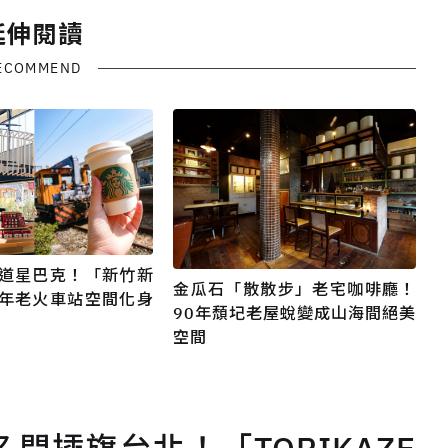
延伸閱讀
ECOMMEND
道星巴克！「新竹新
金瓜石「散散步」老宅咖啡廳！
年老火車站空間化身
90年頹圮老屋蛻變成山海間絕美
空間