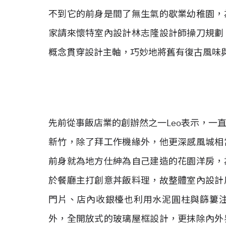
不到它的前身是間了無生氣的歇業幼稚園，
家請來懷特室內設計林志隆設計師操刀規劃
概念貫穿設計主軸，巧妙地將舊有復古風味
先前從事飯店業的創辦然之一Leo表示，一
新竹，除了拜工作機緣外，他更深感風城相
前身就為地方仕紳為自己建造的花園洋房，
於餐廳主打創意丼飯料理，故整體室內設計
門片、店內收銀檯也利用水泥圓柱與篩簍
外，全開放式的玻璃屋框設計，更抹除內外