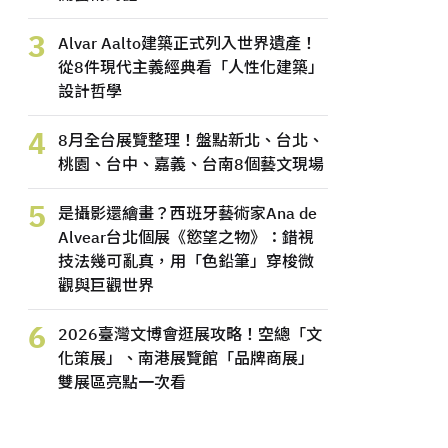
3
Alvar Aalto建築正式列入世界遺產！
從8件現代主義經典看「人性化建築」
設計哲學
4
8月全台展覽整理！盤點新北、台北、
桃園、台中、嘉義、台南8個藝文現場
5
是攝影還繪畫？西班牙藝術家Ana de
Alvear台北個展《慾望之物》：錯視
技法幾可亂真，用「色鉛筆」穿梭微
觀與巨觀世界
6
2026臺灣文博會逛展攻略！空總「文
化策展」、南港展覽館「品牌商展」
雙展區亮點一次看