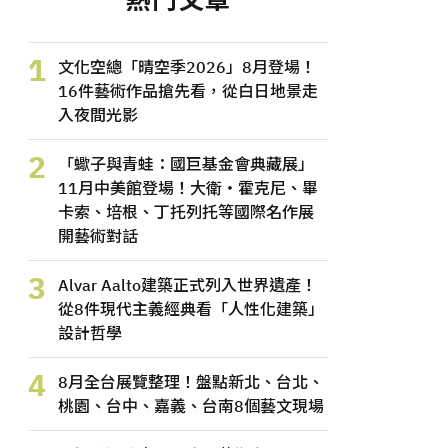
1
文化空總「晴空季2026」8月登場！
16件藝術作品搶先看，從白日地景走
入夜間光影
2
「蠍子與青蛙：國巨基金會典藏展」
11月中美館登場！大衛・霍克尼、畢
卡索、培根、丁托列托等國際名作展
開藝術對話
3
Alvar Aalto建築正式列入世界遺產！
從8件現代主義經典看「人性化建築」
設計哲學
4
8月全台展覽整理！盤點新北、台北、
桃園、台中、嘉義、台南8個藝文現場