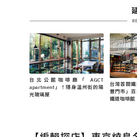
R
台北公館咖啡廳「 AGCT
台灣首間鐵
apartment」！隱身溫州街的陽
豐門市」百
光玻璃屋
鐵道咖啡館