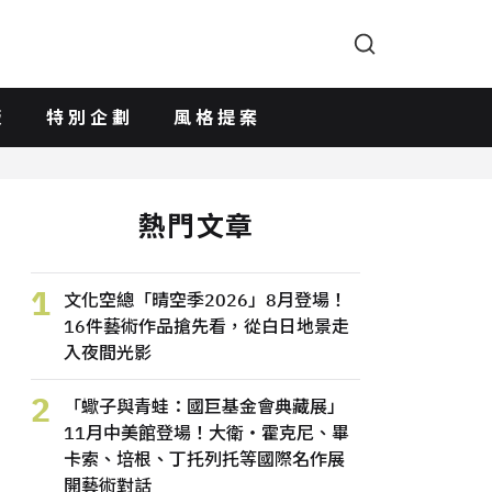
版
特別企劃
風格提案
熱門文章
1
文化空總「晴空季2026」8月登場！
16件藝術作品搶先看，從白日地景走
入夜間光影
2
「蠍子與青蛙：國巨基金會典藏展」
11月中美館登場！大衛・霍克尼、畢
卡索、培根、丁托列托等國際名作展
開藝術對話