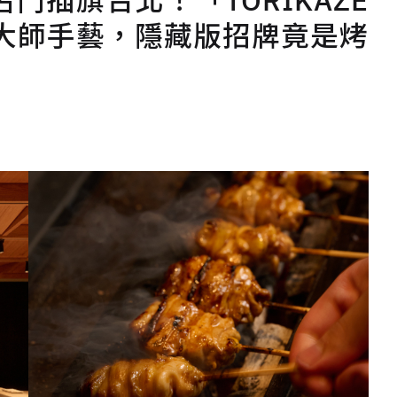
門插旗台北！「TORIKAZE
義輝大師手藝，隱藏版招牌竟是烤