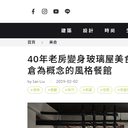
建築
設計
時尚
首頁
美食
40年老房變身玻璃屋美
倉為概念的風格餐館
by Ian Liu
2019-02-02
建築
餐廳
新竹
老屋
空間
老屋