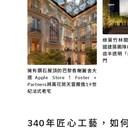
綠葉竹林間的
國建築團隊Fos
造半透明「
門
擁有鑽石屋頂的巴黎香榭麗舍大
道Apple Store！Foster +
Partners將萬花筒天窗搬進19世
紀法式老宅
340年匠心工藝，如