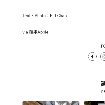
Text、Photo：Elif Chan
via 蘋果Apple
F
R