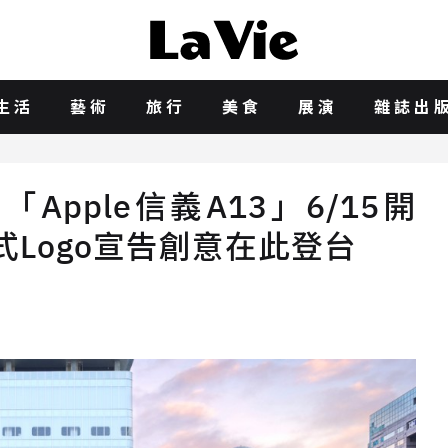
生活
藝術
旅行
美食
展演
雜誌出
pple信義A13」6/15開
台式Logo宣告創意在此登台