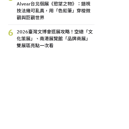
Alvear台北個展《慾望之物》：錯視
技法幾可亂真，用「色鉛筆」穿梭微
觀與巨觀世界
6
2026臺灣文博會逛展攻略！空總「文
化策展」、南港展覽館「品牌商展」
雙展區亮點一次看