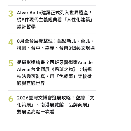
3
Alvar Aalto建築正式列入世界遺產！
從8件現代主義經典看「人性化建築」
設計哲學
4
8月全台展覽整理！盤點新北、台北、
桃園、台中、嘉義、台南8個藝文現場
5
是攝影還繪畫？西班牙藝術家Ana de
Alvear台北個展《慾望之物》：錯視
技法幾可亂真，用「色鉛筆」穿梭微
觀與巨觀世界
6
2026臺灣文博會逛展攻略！空總「文
化策展」、南港展覽館「品牌商展」
雙展區亮點一次看