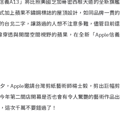
Apple信義A13」將比照美國芝加哥密西根大道的全新旗艦
k蓋式加上蘋果不鏽鋼標誌的屋頂設計，如同品牌一貫的
象的台北二字，讓路過的人想不注意多難，儘管目前還
穿透與開闊空間視野的蘋果，在全新「Apple信義
。
夕，Apple邀請台灣剪紙藝術師楊士毅，剪出巨幅剪
irts，今年第二間店開幕是否也會有令人驚艷的藝術作品出
的人，這次千萬不要錯過了！