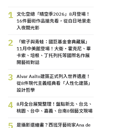
1
文化空總「晴空季2026」8月登場！
16件藝術作品搶先看，從白日地景走
入夜間光影
2
「蠍子與青蛙：國巨基金會典藏展」
11月中美館登場！大衛・霍克尼、畢
卡索、培根、丁托列托等國際名作展
開藝術對話
3
Alvar Aalto建築正式列入世界遺產！
從8件現代主義經典看「人性化建築」
設計哲學
4
8月全台展覽整理！盤點新北、台北、
桃園、台中、嘉義、台南8個藝文現場
5
是攝影還繪畫？西班牙藝術家Ana de