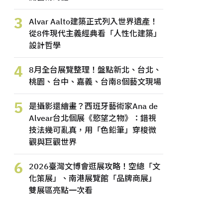
3
Alvar Aalto建築正式列入世界遺產！
從8件現代主義經典看「人性化建築」
設計哲學
4
8月全台展覽整理！盤點新北、台北、
桃園、台中、嘉義、台南8個藝文現場
5
是攝影還繪畫？西班牙藝術家Ana de
Alvear台北個展《慾望之物》：錯視
技法幾可亂真，用「色鉛筆」穿梭微
觀與巨觀世界
6
2026臺灣文博會逛展攻略！空總「文
化策展」、南港展覽館「品牌商展」
雙展區亮點一次看