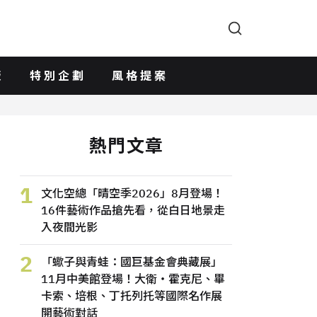
版
特別企劃
風格提案
熱門文章
1
文化空總「晴空季2026」8月登場！
16件藝術作品搶先看，從白日地景走
入夜間光影
2
「蠍子與青蛙：國巨基金會典藏展」
11月中美館登場！大衛・霍克尼、畢
卡索、培根、丁托列托等國際名作展
開藝術對話