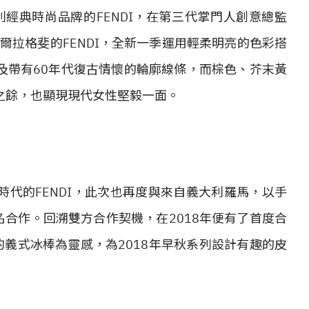
利經典時尚品牌的FENDI，在第三代掌門人創意總監
揮別老佛爺卡爾拉格斐的FENDI，全新一季運用輕柔明亮的色彩搭
及帶有60年代復古情懷的輪廓線條，而棕色、芥末黃
之餘，也顯現現代女性堅毅一面。
代的FENDI，此次也再度與來自義大利羅馬，以手
全新聯名合作。回溯雙方合作契機，在2018年便有了首度合
o 美味的義式冰棒為靈感，為2018年早秋系列設計有趣的皮