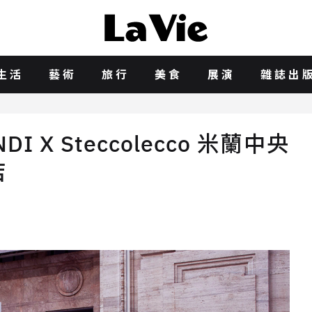
生活
藝術
旅行
美食
展演
雜誌出
X Steccolecco 米蘭中央
店