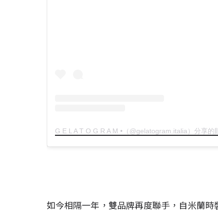
G E L A T O G R A M •（@gelatogram.italia）分享
如今相隔一年，雙品牌再度聯手，自米蘭時裝