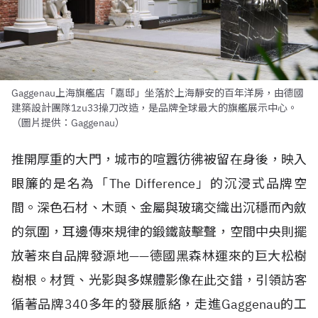
Gaggenau上海旗艦店「嘉邸」坐落於上海靜安的百年洋房，由德國
建築設計團隊1zu33操刀改造，是品牌全球最大的旗艦展示中心。
（圖片提供：Gaggenau）
推開厚重的大門，城市的喧囂彷彿被留在身後，映入
眼簾的是名為「The Difference」的沉浸式品牌空
間。深色石材、木頭、金屬與玻璃交織出沉穩而內斂
的氛圍，耳邊傳來規律的鍛鐵敲擊聲，空間中央則擺
放著來自品牌發源地——德國黑森林運來的巨大松樹
樹根。材質、光影與多媒體影像在此交錯，引領訪客
循著品牌340多年的發展脈絡，走進Gaggenau的工