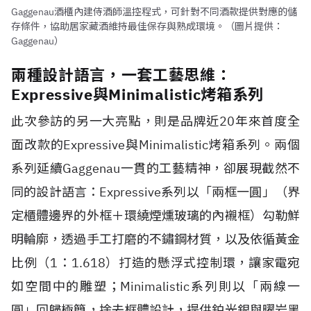
Gaggenau酒櫃內建侍酒師溫控程式，可針對不同酒款提供對應的儲
存條件，協助居家藏酒維持最佳保存與熟成環境。（圖片提供：
Gaggenau）
兩種設計語言，一套工藝思維：
Expressive與Minimalistic烤箱系列
此次參訪的另一大亮點，則是品牌近20年來首度全
面改款的Expressive與Minimalistic烤箱系列。兩個
系列延續Gaggenau一貫的工藝精神，卻展現截然不
同的設計語言：Expressive系列以「兩框一圓」（界
定櫃體邊界的外框＋環繞煙燻玻璃的內襯框）勾勒鮮
明輪廓，透過手工打磨的不鏽鋼材質，以及依循黃金
比例（1：1.618）打造的懸浮式控制環，讓家電宛
如空間中的雕塑；Minimalistic系列則以「兩線一
圓」回歸極簡，捨去框體設計，提供鉑光銀與曜岩黑