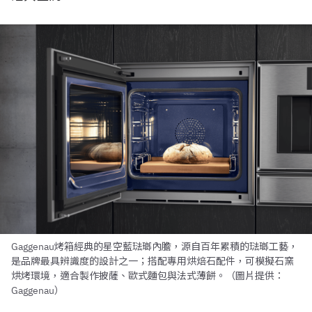
Gaggenau烤箱經典的星空藍琺瑯內膽，源自百年累積的琺瑯工藝，
是品牌最具辨識度的設計之一；搭配專用烘焙石配件，可模擬石窯
烘烤環境，適合製作披薩、歐式麵包與法式薄餅。（圖片提供：
Gaggenau）