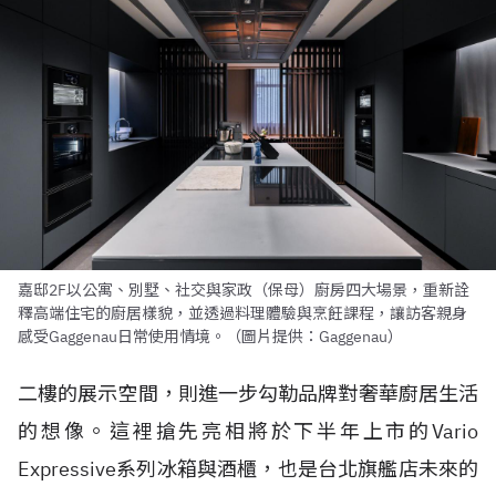
嘉邸2F以公寓、別墅、社交與家政（保母）廚房四大場景，重新詮
釋高端住宅的廚居樣貌，並透過料理體驗與烹飪課程，讓訪客親身
感受Gaggenau日常使用情境。（圖片提供：Gaggenau）
二樓的展示空間，則進一步勾勒品牌對奢華廚居生活
的想像。這裡搶先亮相將於下半年上市的Vario
Expressive系列冰箱與酒櫃，也是台北旗艦店未來的