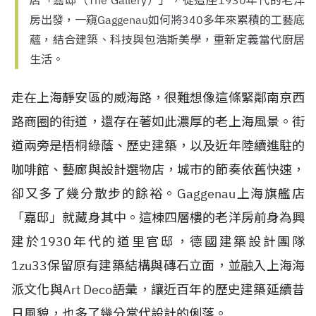
店「嘉邸（The Gallery）」，從這座1930年代的老洋
房出發，一窺Gaggenau如何將340多年來累積的工藝底
蘊，結合建築、科技與包浩斯美學，重新定義當代廚居
生活。
走在上海靜安區的威海路，很難想像這條緊鄰南京西
路商圈的街道，還存在著如此濃厚的老上海風景。街
道兩旁是梧桐綠蔭、歷史建築，以及近年陸續進駐的
咖啡館、藝廊與設計選物店，城市的節奏依舊快速，
卻又多了幾分散步的餘裕。Gaggenau上海旗艦店
「嘉邸」就藏身其中。這棟四層樓的老洋房前身為興
建於1930年代的道里官邸，德國建築設計團隊
1zu33保留原有建築結構與磚石立面，並融入上海海
派文化與Art Deco語彙，讓近百年的歷史建築延續昔
日風貌，也多了幾分當代設計的俐落。