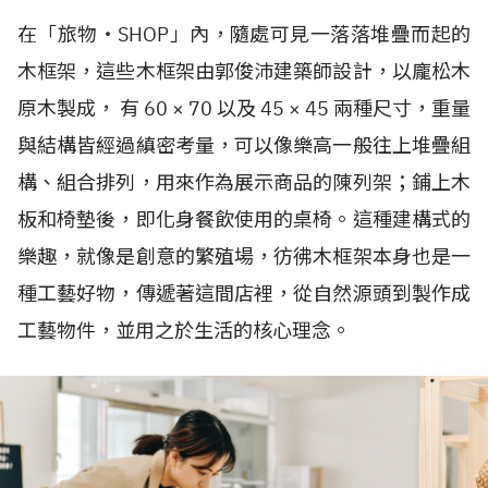
在「旅物・SHOP」內，隨處可見一落落堆疊而起的
木框架，這些木框架由郭俊沛建築師設計，以龐松木
原木製成， 有 60 × 70 以及 45 × 45 兩種尺寸，重量
與結構皆經過縝密考量，可以像樂高一般往上堆疊組
構、組合排列，用來作為展示商品的陳列架；鋪上木
板和椅墊後，即化身餐飲使用的桌椅。這種建構式的
樂趣，就像是創意的繁殖場，彷彿木框架本身也是一
種工藝好物，傳遞著這間店裡，從自然源頭到製作成
工藝物件，並用之於生活的核心理念。