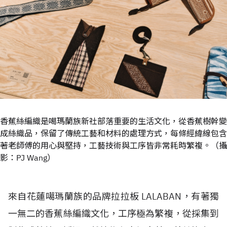
香蕉絲編織是噶瑪蘭族新社部落重要的生活文化，從香蕉樹幹變
成絲織品，保留了傳統工藝和材料的處理方式，每條經緯線包含
著老師傅的用心與堅持，工藝技術與工序皆非常耗時繁複。（攝
影：PJ Wang）
來自花蓮噶瑪蘭族的品牌拉拉板 LALABAN，有著獨
一無二的香蕉絲編織文化，工序極為繁複，從採集到