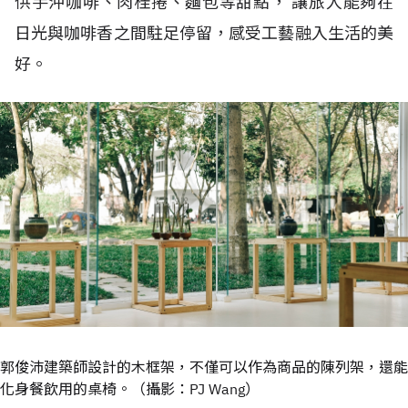
供手沖咖啡、肉桂捲、麵包等甜點， 讓旅人能夠在
日光與咖啡香之間駐足停留，感受工藝融入生活的美
好。
郭俊沛建築師設計的木框架，不僅可以作為商品的陳列架，還能
化身餐飲用的桌椅。（攝影：PJ Wang）