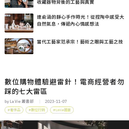
收藏器物背後的工藝與真實
連俞涵的靜心手作時光！從捏陶中感受大
自然氣息，傳遞內心情感想法
當代工藝家范承宗！藝術之眼與工藝之技
數位購物體驗避雷針！電商經營者勿
踩的七大雷區
by La Vie 叢書部
2023-11-07
奢侈品
數位行銷
LaVie圖書