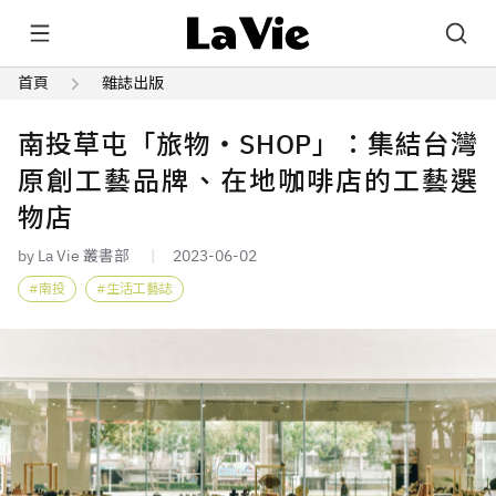
首頁
雜誌出版
南投草屯「旅物・SHOP」：集結台灣
原創工藝品牌、在地咖啡店的工藝選
物店
by La Vie 叢書部
2023-06-02
南投
生活工藝誌