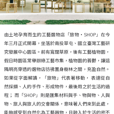
由土地孕育而生的工藝選物店「旅物・SHOP」在今
年三月正式開幕，坐落於南投草屯、國立臺灣工藝研
究發展中心園區。前有寬闊草原，後有工藝植物園，
假日時園區常舉辦綠工藝市集，植物園的蓊鬱，讓這
隅明亮穿透的選物店彷彿置身樹林之間，充盈自然。
如果從字面解讀，「旅物」代表著移動， 表達從自
然採擷、人的手作、形成物件，最後用之於生活的過
程； 而「SHOP」則是匯集材料與手、物與物、人與
物、旅人與旅人的交會關係，意味著人們來到此處，
能夠感受到自然化為工藝器物，且融入於生活的密不