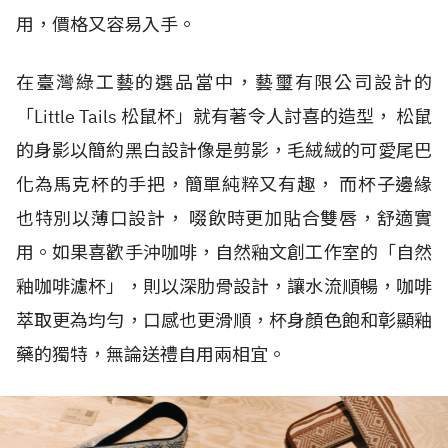
用，價格又容易入手。
在臺灣綠工藝的選品當中，藝璽有限公司設計的
「Little Tails 松鼠杯」就有著令人討喜的造型， 松鼠
的身影以簡約黑白設計像是剪影，毛絨絨的可愛尾巴
化為馬克杯的手把，簡單純粹又有趣， 而杯子邊緣
也特別以薄口設計， 啜飲時更加貼合雙唇，舒適實
用。如果喜歡手沖咖啡，自然釉文創工作室的「自然
釉咖啡濾杯」，則以深肋骨設計，讓水流順暢，咖啡
萃取更為均勻，口感也更滑順，杯身顏色飽和彰顯釉
藥的獨特，無論送禮自用兩相宜。