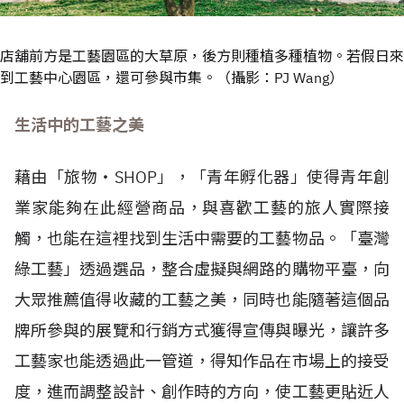
店舖前方是工藝園區的大草原，後方則種植多種植物。若假日來
到工藝中心園區，還可參與市集。（攝影：PJ Wang）
生活中的工藝之美
藉由「旅物・SHOP」，「青年孵化器」使得青年創
業家能夠在此經營商品，與喜歡工藝的旅人實際接
觸，也能在這裡找到生活中需要的工藝物品。「臺灣
綠工藝」透過選品，整合虛擬與網路的購物平臺，向
大眾推薦值得收藏的工藝之美，同時也能隨著這個品
牌所參與的展覽和行銷方式獲得宣傳與曝光，讓許多
工藝家也能透過此一管道，得知作品在市場上的接受
度，進而調整設計、創作時的方向，使工藝更貼近人