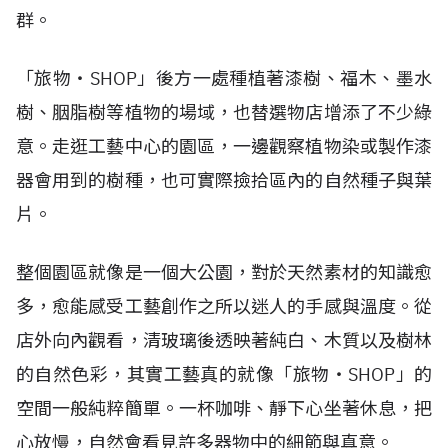
群。
「旅物・SHOP」後方一處種植著漆樹、福木、墨水
樹、胭脂樹等植物的場域，也替選物店增添了不少綠
意。走逛工藝中心的園區，一邊觀察植物染或製作漆
器會用到的樹種，也可實際撿拾區內的自然種子與葉
片。
整個園區就像是一個大公園，對於天然素材的知識愈
多，愈能感受工藝創作之所以迷人的手感與溫度。從
店外向內觀看，清玻璃後透映著純白、木質以及樹林
的自然色彩，其實工藝真的就像「旅物・SHOP」的
空間一般純粹簡單。一杯咖啡、靜下心坐著休息，把
心放慢，自然會看見許多器物中的細節與真意。