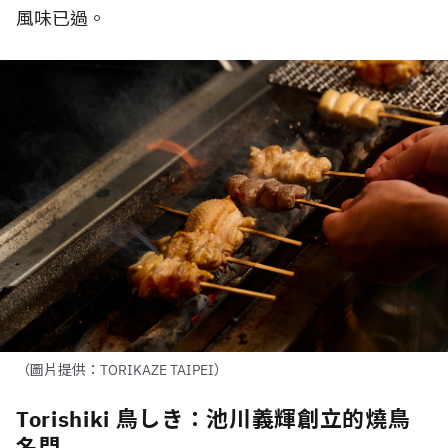
風味已過。
（圖片提供：TORIKAZE TAIPEI）
Torishiki 鳥しき：池川義輝創立的燒鳥
名門