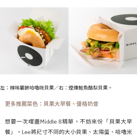
左：辣味薯餅哈嚕咪貝果／右：煙燻鮭魚酪梨貝果。
更多推薦菜色：貝果大早餐、優格奶昔
想要一次嚐盡Middle 8精華，不妨來份「貝果大早
餐」，Lee將尺寸不同的大小貝果、太陽蛋、哈嚕米