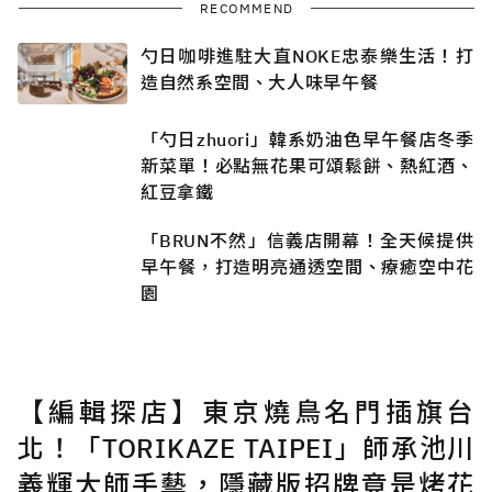
RECOMMEND
勺日咖啡進駐大直NOKE忠泰樂生活！打
造自然系空間、大人味早午餐
「勺日zhuori」韓系奶油色早午餐店冬季
新菜單！必點無花果可頌鬆餅、熱紅酒、
紅豆拿鐵
「BRUN不然」信義店開幕！全天候提供
早午餐，打造明亮通透空間、療癒空中花
園
【編輯探店】東京燒鳥名門插旗台
北！「TORIKAZE TAIPEI」師承池川
義輝大師手藝，隱藏版招牌竟是烤花