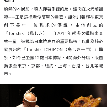
燒熱的木炭前，職人揮著手裡的扇，雞肉在火光前翻
轉
——
正是這樣看似簡單的畫面，讓池川義輝在東京
創下長年一位難求的傳說。由他創立的
「
Torishiki
（鳥しき）」自
2011
年起多次蟬聯米其
林一星，被視為日本燒鳥界的重要指標。以此為核心
發展出的「
Torishiki ICHIMON
（鳥しき一門）」體
系，如今已坐擁
12
處日本據點、
4
間海外分店，版圖
擴張至東京、京都、紐約、上海、香港、台北等城
市。