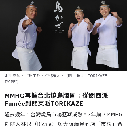
池川義輝、武政宇邦、柏谷雄太。（圖片提供：TORIKAZE
TAIPEI）
MMHG再擴台北燒鳥版圖：從關西派
Fumée到關東派TORIKAZE
過去幾年，台灣燒鳥市場逐漸成熟。
3
年前，
MMHG
創辦人林泉（
Richie
）與大阪燒鳥名店「市松」合