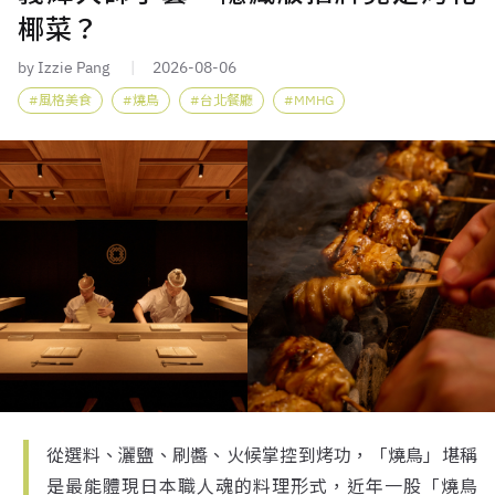
椰菜？
by Izzie Pang
2026-08-06
風格美食
燒鳥
台北餐廳
MMHG
從選料、灑鹽、刷醬、火候掌控到烤功，「燒鳥」堪稱
是最能體現日本職人魂的料理形式，近年一股「燒鳥