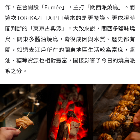
作，在台開設「
Fumée
」，主打「關西派燒鳥」。而
這次
TORIKAZE TAIPEI
帶來的是更嚴謹、更依賴時
間判斷的「東京古典派」。大致來說，關西多鹽味燒
鳥，關東多醬油燒鳥，背後成因與水質、歷史都有
關，如過去江戶所在的關東地區生活較為富庶，醬
油、糖等資源也相對豐富，間接影響了今日的燒鳥派
系之分。