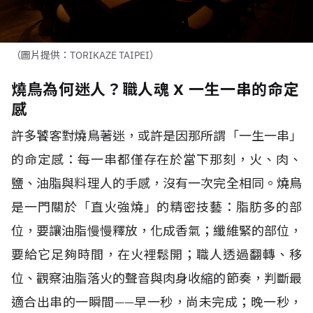
（圖片提供：TORIKAZE TAIPEI）
燒鳥為何迷人？職人魂 X 一生一串的命定
感
許多饕客對燒鳥著迷，或許是因那所謂
「一生一串」
的命定感：每一串都僅存在於當下那刻，火、肉、
鹽、油脂與料理人的手感，沒有一次完全相同。燒鳥
是一門關於「直火強燒」的精密技藝：脂肪多的部
位，要讓油脂慢慢釋放，化成香氣；纖維緊的部位，
要給它足夠時間，在火裡鬆開；職人透過翻轉、移
位、觀察油脂落火的聲音與肉身收縮的節奏，判斷最
適合出串的一瞬間
——
早一秒，尚未完成；晚一秒，