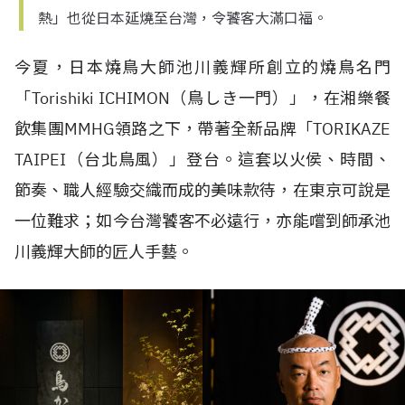
熱」也從日本延燒至台灣，令饕客大滿口福。
今夏，日本燒鳥大師
池川義輝所創立的燒鳥名門
「
Torishiki ICHIMON
（鳥しき一門）」，在湘樂餐
飲集團
MMHG
領路之下，帶著全新品牌「
TORIKAZE
TAIPEI
（台北鳥風）」登台。這套以火侯、時間、
節奏、職人經驗交織而成的美味款待，在東京可說是
一位難求；如今台灣饕客不必遠行，亦能嚐到師承池
川義輝大師的匠人手藝。