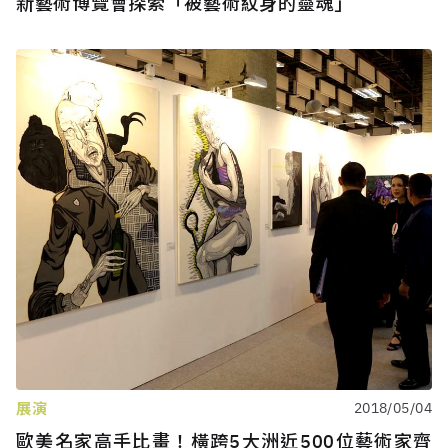
新藝術博覽會探索「被藝術紋身的靈魂」
展演
2018/05/04
歐美名家高手比畫！橫跨5大洲近500位藝術家齊