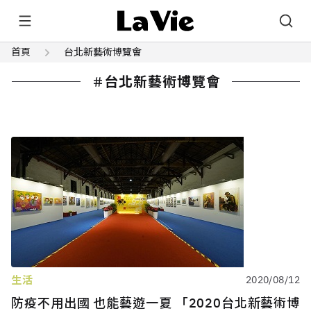
首頁
台北新藝術博覽會
台北新藝術博覽會
生活
2020/08/12
防疫不用出國 也能藝遊一夏 「2020台北新藝術博