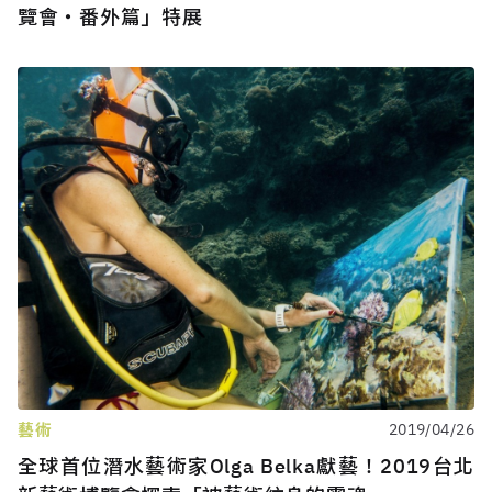
覽會・番外篇」特展
藝術
2019/04/26
全球首位潛水藝術家Olga Belka獻藝！2019台北