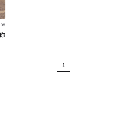
/08
/你
1