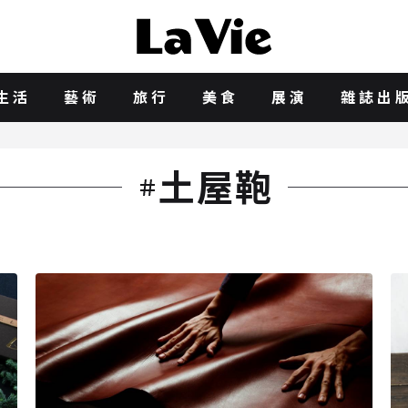
生活
藝術
旅行
美食
展演
雜誌出
土屋鞄