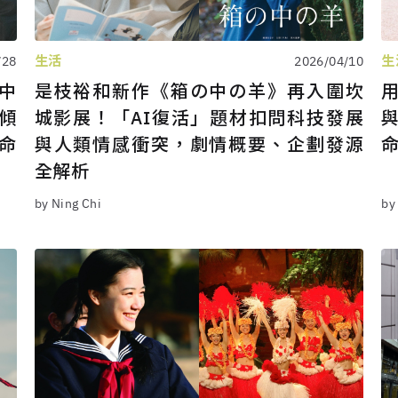
生活
生
/28
2026/04/10
中
是枝裕和新作《箱の中の羊》再入圍坎
用
傾
城影展！「AI復活」題材扣問科技發展
命
與人類情感衝突，劇情概要、企劃發源
全解析
by Ning Chi
by