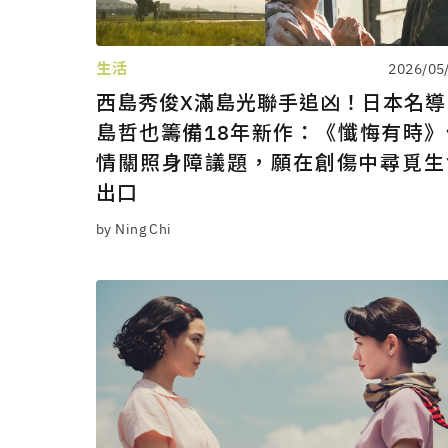
生活
2026/05
西島秀俊X滿島光聯手追凶！日本名導
島哲也籌備18年新作：《懺悔有時》
情關照身障議題，願在創傷中尋覓生
出口
by Ning Chi