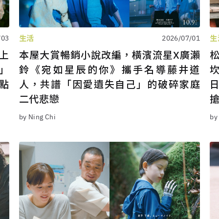
生活
生
/03
2026/07/01
上
本屋大賞暢銷小說改編，橫濱流星X廣瀨
」
鈴《宛如星辰的你》攜手名導藤井道
點
人，共譜「因愛遺失自己」的破碎家庭
二代悲戀
by Ning Chi
by