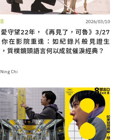
活
2026/03/10
愛守望22年，《再見了，可魯》3/27
與你在影院重逢：如紀錄片般見證生
命，質樸鏡頭語言何以成就催淚經典？
 Ning Chi