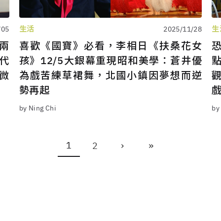
生活
生
/05
2025/11/28
兩
喜歡《國寶》必看，李相日《扶桑花女
代
孩》12/5大銀幕重現昭和美學：蒼井優
微
為戲苦練草裙舞，北國小鎮因夢想而逆
勢再起
by Ning Chi
by
›
»
1
2