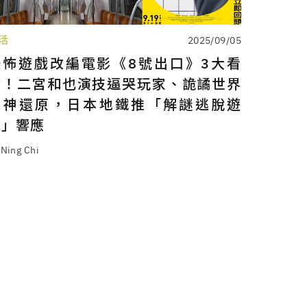
活
2025/09/05
恐怖遊戲改編電影《8號出口》3大看
點！二宮和也演技逼哭玩家、詭譎世界
觀神還原，日本地鐵推「解謎逃脫遊
戲」響應
 Ning Chi