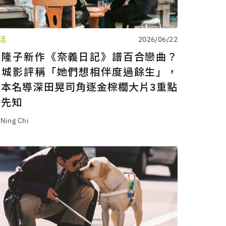
活
2026/06/22
松隆子新作《奈義日記》譜百合戀曲？
坎城影評稱「她們想相伴度過餘生」，
日本名導深田晃司角逐金棕櫚大片3重點
搶先知
 Ning Chi