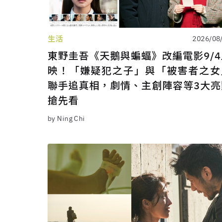
生活
2026/08
東野圭吾《天鵝與蝙蝠》改編電影9/4
映！「嫌疑犯之子」與「被害者之女
聯手追真相，劇情、主創陣容等3大亮
搶先看
by Ning Chi