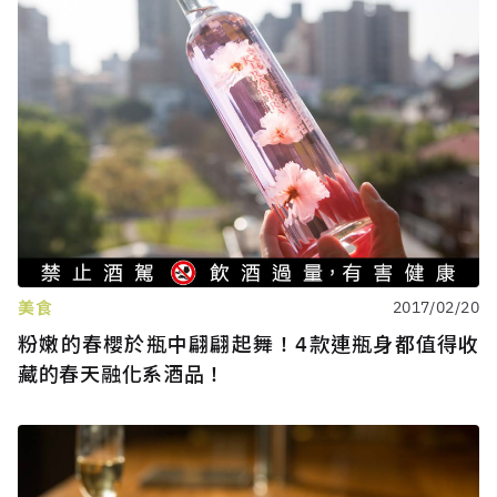
美食
2017/02/20
粉嫩的春櫻於瓶中翩翩起舞！4款連瓶身都值得收
藏的春天融化系酒品！