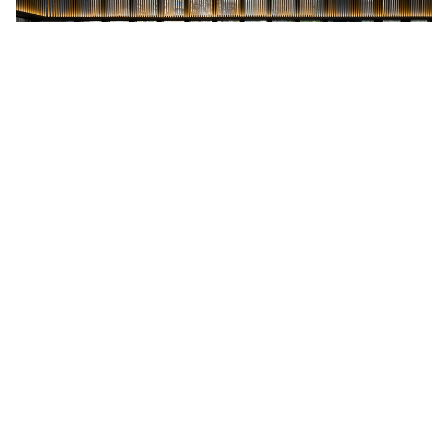
旅行
2016/09/08
今年秋冬最令人期待！宜蘭礁溪唯一景點級精品酒
店—晶泉丰旅
›
»
1
2
關於 LaVie
全站條款
聯絡我們