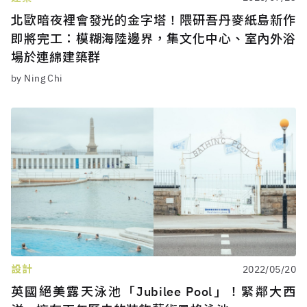
北歐暗夜裡會發光的金字塔！隈研吾丹麥紙島新作
即將完工：模糊海陸邊界，集文化中心、室內外浴
場於連綿建築群
by Ning Chi
設計
2022/05/20
英國絕美露天泳池「Jubilee Pool」！緊鄰大西