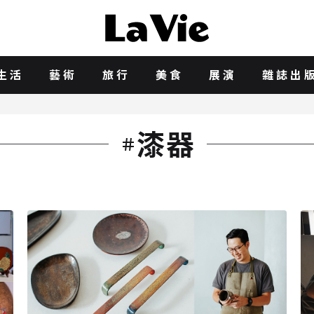
生活
藝術
旅行
美食
展演
雜誌出
漆器