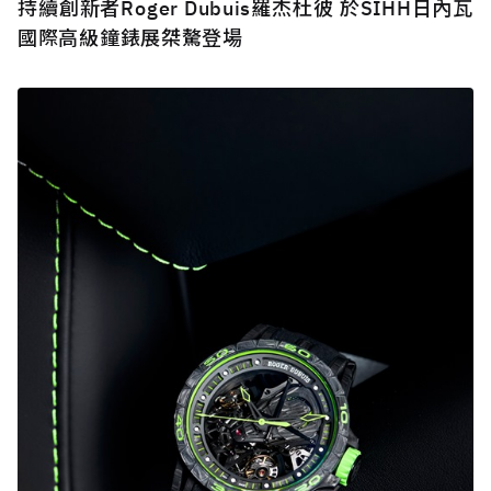
持續創新者Roger Dubuis羅杰杜彼 於SIHH日內瓦
國際高級鐘錶展桀驁登場