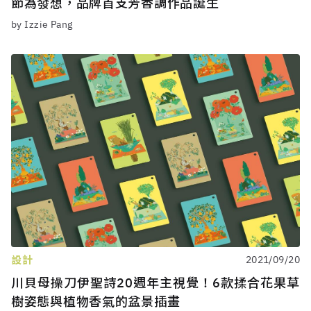
節為發想，品牌首支芳香調作品誕生
by Izzie Pang
設計
2021/09/20
川貝母操刀伊聖詩20週年主視覺！6款揉合花果草
樹姿態與植物香氣的盆景插畫