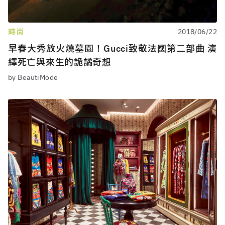
時尚
2018/06/22
早春大秀放火燒墓園！Gucci致敬法國第二部曲 演
繹死亡與來生的詭譎奇想
by BeautiMode