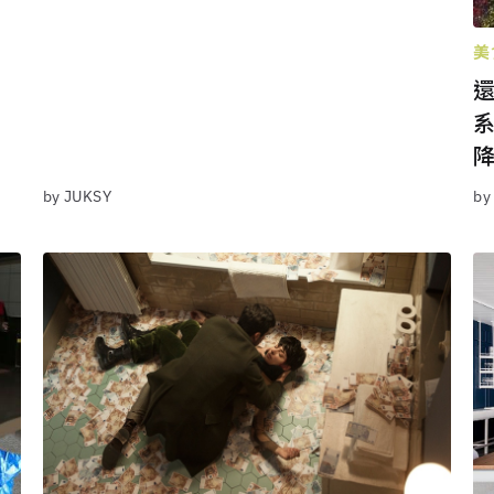
美
by JUKSY
by