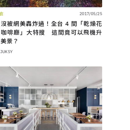
食
2017/05/25
還沒被網美轟炸過！全台 4 間「乾燥花
系咖啡廳」大特搜 這間竟可以飛機升
降美景？
 JUKSY