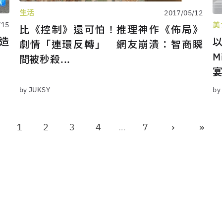
生活
2017/05/12
/15
美
比《控制》還可怕！推理神作《佈局》
改造
劇情「連環反轉」 網友崩潰：智商瞬
M
間被秒殺...
by JUKSY
by
›
»
1
2
3
4
…
7