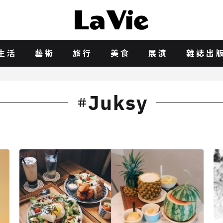
生活
藝術
旅行
美食
展演
雜誌出
Juksy