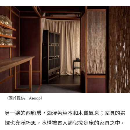
（圖片提供：Aesop）
另一邊的西廂房，瀰漫著草本和木質氣息；家具的選
擇也充滿巧思，水槽被置入類似拔步床的家具之中，