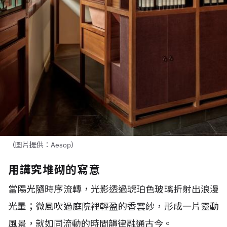
（圖片提供：Aesop）
用講究堆砌的寫意
當陽光隨時序流轉，光影透過琥珀色玻璃折射出浪漫
光暈；微風吹過庭院裡輕盈的香雲紗，形成一片靈動
風景，就如同流動的時間韻律融通古今。