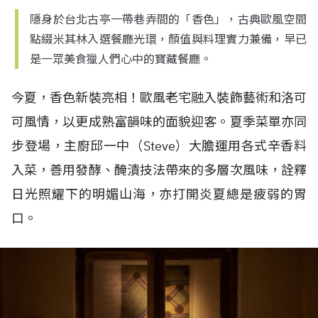
隱身於台北古亭一帶巷弄間的「香色」，古典歐風空間
點綴米其林入選餐廳光環，顏值與料理實力兼備，早已
是一眾美食獵人們心中的寶藏餐廳。
今夏，香色新裝亮相！歐風老宅融入裝飾藝術和洛可
可風情，以更成熟富韻味的面貌迎客。夏季菜單亦同
步登場，主廚邱一中（
Steve
）大膽運用各式辛香料
入菜，善用發酵、醃漬技法帶來的多層次風味，詮釋
日光照耀下的明媚山海，亦打開炎夏總是疲弱的胃
口。