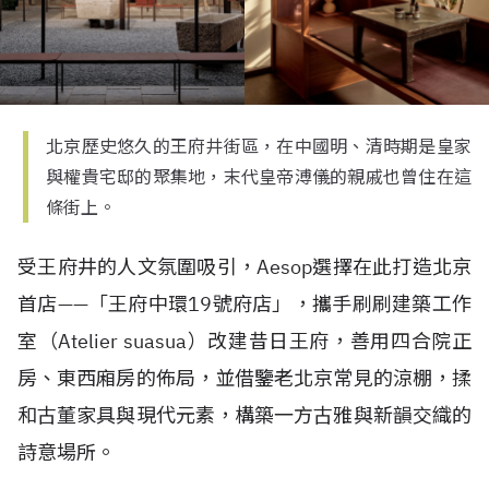
北京歷史悠久的王府井街區，在中國明、清時期是皇家
與權貴宅邸的聚集地，末代皇帝溥儀的親戚也曾住在這
條街上。
受王府井的人文氛圍吸引，
Aesop
選擇在此打造北京
首店
——
「王府中環
19
號府店」，攜手刷刷建築工作
室（
Atelier suasua
）改建昔日王府，善用四合院正
房、東西廂房的佈局，並借鑒老北京常見的涼棚，揉
和古董家具與現代元素，構築一方古雅與新韻交織的
詩意場所。