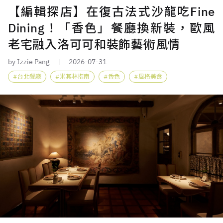
【編輯探店】在復古法式沙龍吃Fine
Dining！「香色」餐廳換新裝，歐風
老宅融入洛可可和裝飾藝術風情
by Izzie Pang
2026-07-31
台北餐廳
米其林指南
香色
風格美食