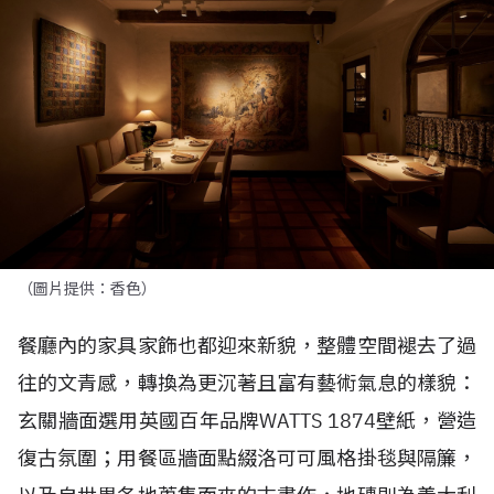
（圖片提供：香色）
餐廳內的家具家飾也都迎來新貌，整體空間褪去了過
往的文青感，轉換為更沉著且富有藝術氣息的樣貌：
玄關牆面選用英國百年品牌
WATTS 1874
壁紙，營造
復古氛圍；用餐區牆面點綴洛可可風格掛毯與隔簾，