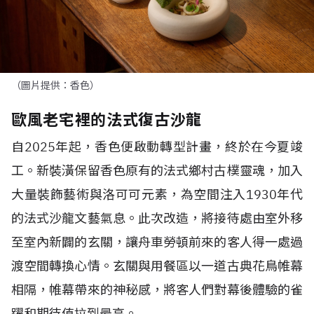
（圖片提供：香色）
歐風老宅裡的法式復古沙龍
自
2025
年起，香色便啟動轉型計畫，終於在今夏竣
工。新裝潢保留香色原有的法式鄉村古樸靈魂，加入
大量裝飾藝術與洛可可元素，為空間注入
1930
年代
的法式沙龍文藝氣息。此次改造，將接待處由室外移
至室內新闢的玄關，讓舟車勞頓前來的客人得一處過
渡空間轉換心情。玄關與用餐區以一道古典花鳥帷幕
相隔，帷幕帶來的神秘感，將客人們對幕後體驗的雀
躍和期待值拉到最高。