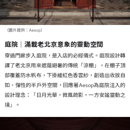
（圖片提供：Aesop）
庭院｜滿載老北京意象的靈動空間
穿過門廊步入庭院，是入店的必經儀式。庭院設計轉
譯了老北京用來遮蔭避暑的傳統「涼棚」，在棚子頂
部覆蓋防水帆布，下掛綾紅色香雲紗，創造出收放自
如、彈性的半戶外空間，回應著
Aesop
為庭院注入的
設計理念：「日月光華，微風疏影，一方安謐靈動之
境」。