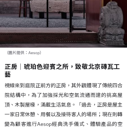
（圖片提供：Aesop）
正房｜琥珀色迎賓之所，致敬北京磚瓦工
藝
視線來到庭院正前方的正房，其外觀體現了傳統四合
院結構中，為了加強採光和空氣流通而建的挑高屋
頂、木製屋椽，滿載生活氣息。「過去，正房是屋主
一家日常休憩、用餐以及接待客人的場所；現在則轉
變為顧客進行
Aesop
經典洗手儀式、體驗產品的空