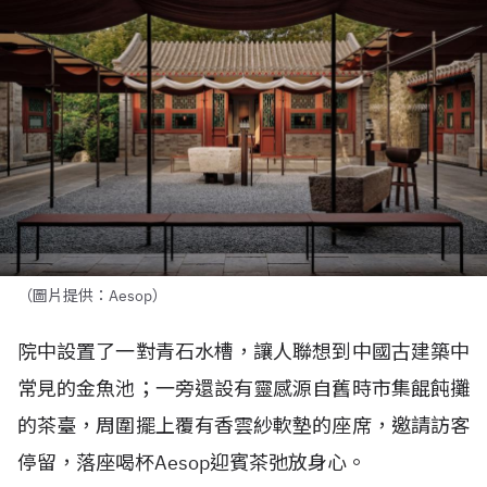
（圖片提供：Aesop）
院中設置了一對青石水槽，讓人聯想到中國古建築中
常見的金魚池；一旁還設有靈感源自舊時市集餛飩攤
的茶臺，周圍擺上覆有香雲紗軟墊的座席，邀請訪客
停留，落座喝杯
Aesop
迎賓茶弛放身心。