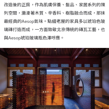
改造後的正房，作為肌膚保養、髮品、家居系列的陳
列空間，瀰漫著木質、辛香料、樹脂融合而成，那抹
最經典的
Aesop
氣味。點綴老屋的家具多以琥珀色玻
璃磚打造而成，一方面致敬北京傳統的磚瓦工藝，也
與
Aesop
琥珀玻璃瓶色澤呼應。