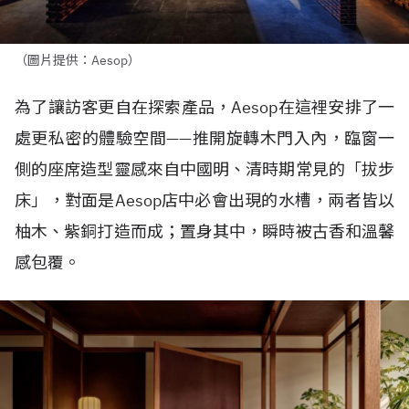
（圖片提供：Aesop）
為了讓訪客更自在探索產品，
Aesop
在這裡安排了一
處更私密的體驗空間
——
推開旋轉木門入內，臨窗一
側的座席造型靈感來自中國明、清時期常見的「拔步
床」，對面是
Aesop
店中必會出現的水槽，兩者皆以
柚木、紫銅打造而成；置身其中，瞬時被古香和溫馨
感包覆。