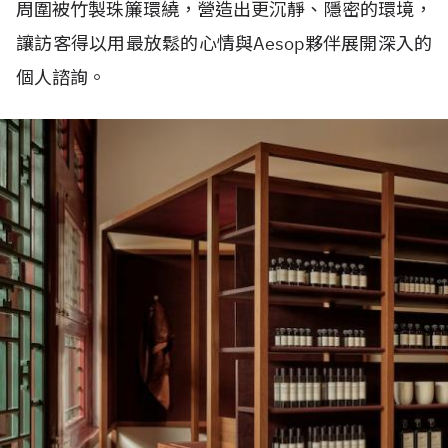
周圍被竹製珠簾環繞，營造出更沉靜、隱密的環境，
讓訪客得以用最放鬆的心情與
Aesop
夥伴展開深入的
個人諮詢。