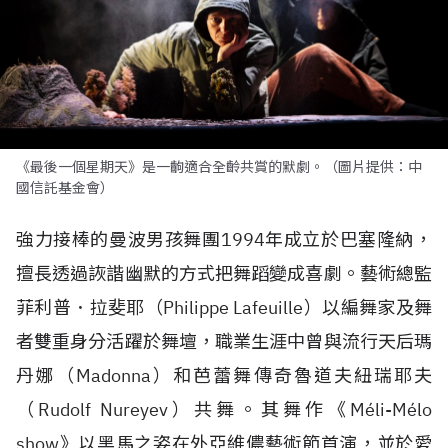
《最後一個星期天》是一齣適合全齡共賞的默劇。（圖片提供：中
國信託基金會）
強力接棒的曼波男孩舞團
1994
年成立於巴塞隆納，
擅長透過詼諧幽默的方式把舞蹈變成喜劇。藝術總監
菲利普．拉斐耶（
Philippe Lafeuille）
以編舞家及舞
者雙重身分活躍於舞壇，職業生涯中曾與流行天后瑪
丹娜（
Madonna）
和芭蕾舞傳奇魯道夫紐瑞耶夫
（
Rudolf Nureyev）
共舞。其舞作《
Méli-Mélo
show
》以黑馬之姿在外亞維儂藝術節首演，並於愛