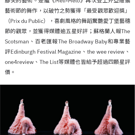
腳尖的藝術。是繼《
Méli-Mélo
》再次登上外亞維儂
藝術節的舞作，以破竹之勢獲得「最受觀眾歡迎獎」
（
Prix du Public）
，喜劇風格的舞蹈驚艷愛丁堡藝穗
節的觀眾，並獲得媒體逾五星好評；蘇格蘭人報
The
Scotsman
、百老匯報
The Broadway Baby
和專業藝
評
Edinburgh Festival Magazine
、
the wee review
、
one4review
、
The List
等媒體也皆給予超過四顆星評
價。