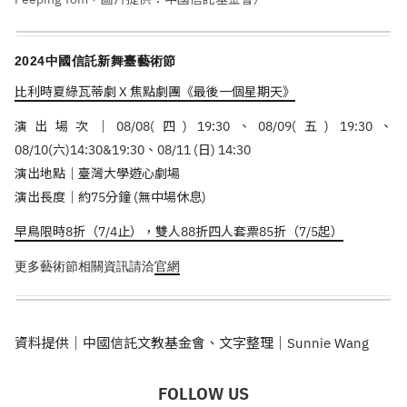
2024
中國信託新舞臺藝術節
比利時夏綠瓦蒂劇 X 焦點劇團《最後一個星期天》
演出場次｜
08/08(
四
) 19:30
、
08/09(
五
) 19:30
、
08/10(
六
)14:30&19:30
、
08/11 (
日
) 14:30
演出地點｜臺灣大學遊心劇場
演出長度｜約
75
分鐘
(
無中場休息
)
早鳥限時8折（7/4止），雙人88折四人套票85折（7/5起）
藝術節相關資訊請洽
官網
更多
資料提供｜中國信託文教基金會、文字整理｜Sunnie Wang
FOLLOW US