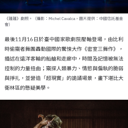
《蓬蓬》劇照。（攝影：Michel Cavalca，圖片提供：中國信託基金
會）
最後
11
月
16
日於臺中國家歌劇院壓軸登場，由比利
時偷窺者舞團轟動國際的驚悚大作《密室三舞作》，
描述在遠洋客輪的船艙和走廊中，時間及記憶被無法
控制的力量扭曲；窺探人類暴力、情慾與偏執的脆弱
與掙扎，並營造「超現實」的詭譎場景，畫下堪比大
衛林區的懸疑美學。