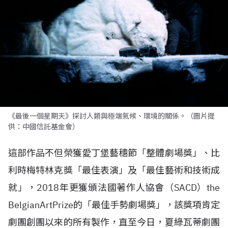
《最後一個星期天》探討人類與極端氣候、環境的關係。（圖片提
供：中國信託基金會）
這部作品不但榮獲愛丁堡藝穗節「整體劇場獎」、比
利時梅特林克獎「最佳表演」及「最佳藝術和技術成
就」，
2018
年更獲頒法國著作人協會（
SACD
）
the
Belgian
ArtPrize
的「最佳手勢劇場獎」，該獎項肯定
劇團創團以來的所有製作，直至今日，夏綠瓦蒂劇團