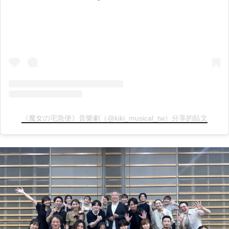
《魔女の宅急便》音樂劇（@kiki_musical_tw）分享的貼文