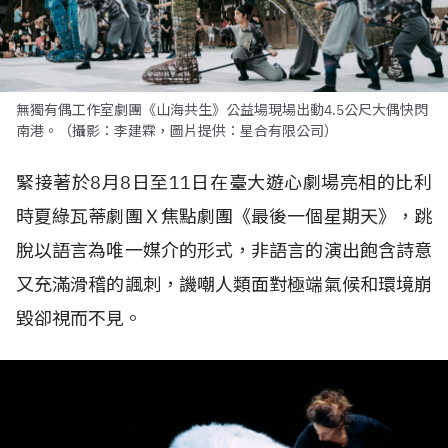
無獨有偶工作室劇團《山海共生》公益場現場出動4.5公尺大偶快閃
南港。（攝影：李建霖，圖片提供：星合有限公司）
緊接著於
8
月
8
日至
11
日在臺大遊心劇場亮相的比利
時夏綠瓦蒂劇團Ｘ焦點劇團《最後一個星期天》，跳
脫以語言為唯一媒介的形式，非語言的演出飽含詩意
又充滿滑稽的諷刺，譏嘲人類面對極端氣候和環境崩
毀卻視而不見。