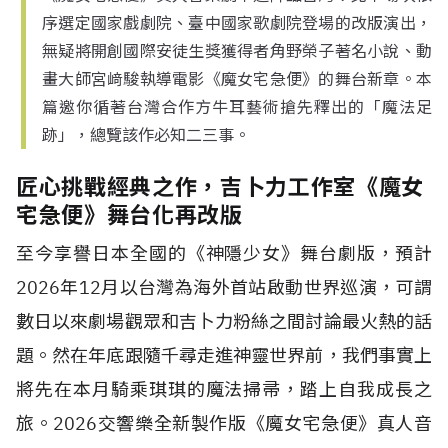
序選定國家戲劇院、臺中國家歌劇院登場的改版演出，
無疑將開創國際安徒生獎獲得者角野榮子著名小說、動
畫大師宮﨑駿執導電影《魔女宅急便》的舞台新章。本
篇邀你循著台灣合作方牛耳藝術搶先釋出的「魔法足
跡」，總覽該作必知二三事。
匠心挑戰經典之作，吉卜力工作室《魔女
宅急便》舞台化再改版
至今享譽日本全國的《神隱少女》舞台劇版，預計
2026年12月以台灣為海外首站啟動世界巡演，可謂
數日以來劇場觀眾和吉卜力粉絲之間討論最火熱的話
題。然在年底跟隨千尋走進神靈世界前，我們事實上
將先在本月騎乘琪琪的魔法掃帚，踏上自我成長之
旅。2026交響樂全新製作版《魔女宅急便》真人音