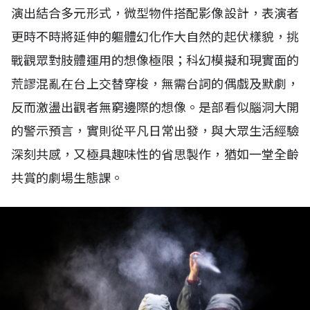
演出結合多元形式，微型物件搭配影像設計，表演者
更時不時將延伸的軀體幻化作大自然的起伏樣貌，挑
戰觀眾對肢體運用的想像極限；科幻模擬和現實面的
荒謬混亂在台上交替穿梭，無需台詞的偶戲及默劇，
反而激盪出觀者無窮邊際的想像。是部看似腦洞大開
的警示預言，實則從平凡日常出發，與大眾生活經驗
深刻共感，又極具趣味性的省思製作，猶如一堂全齡
共賞的劇場生態課。