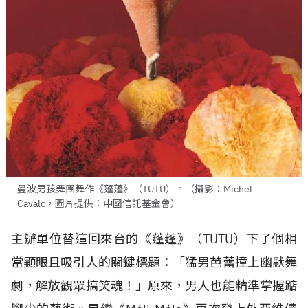
曼波男孩舞團舞作《蓬蓬》（TUTU）。（攝影：Michel
Cavalc，圖片提供：中國信託基金會）
主辦單位替這回來台的《蓬蓬》（TUTU）下了個相
當顯眼且吸引人的關鍵標題：「猛男芭蕾撞上幽默舞
劇，解放觀眾搞笑魂！」原來，男人也能精準掌握踮