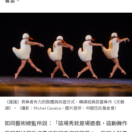
饗宴。
《蓬蓬》男舞者有力的肢體與詼諧方式，轉譯經典芭蕾舞作《天鵝
湖》。（攝影：Michel Cavalca，圖片提供：中國信託基金會）
如同藝術總監所說：「這場秀就是場遊戲，這齣舞作