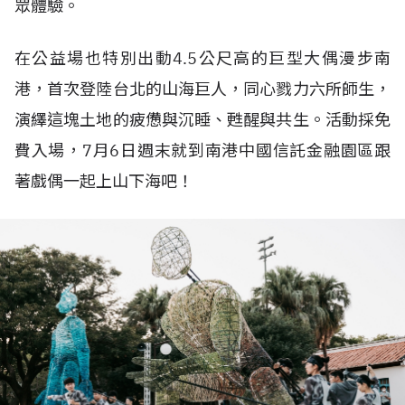
眾體驗。
在公益場也特別出動
4.5
公尺高的巨型大偶漫步南
港，首次登陸台北的山海巨人，同心戮力六所師生，
演繹這塊土地的疲憊與沉睡、甦醒與共生。活動採免
費入場，
7
月
6
日週末就到南港中國信託金融園區跟
著戲偶一起上山下海吧！