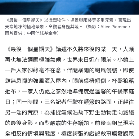
《最後一個星期天》以微型物件、場景與服裝等多重元素，表現出
天寒地凍的極地景象，令觀者身歷其境。（攝影：Alice Piemme，
圖片提供：中國信託基金會）
《最後一個星期天》講述不久將來後的某一天，人類
再也無法適應極端氣候，世界末日近在眼前。小鎮上
一戶人家卻絲毫不在意，伴隨暴雨的颶風侵襲，即使
肆無忌憚的強風灌入屋內，眼前桌椅傾倒，杯盤狼藉
遍布，一家人仍處之泰然地準備度過溫馨的午後家庭
日；同一時間，三名記者行駛在顛簸的路面，正趕往
另一端的荒原，為捕捉氣候浩劫下野生動物走向滅絕
的最後身影。面對嚴肅的生存議題，前後兩組呈現完
全相反的情境與態度，極度誇張的戲謔敘事觸發觀眾