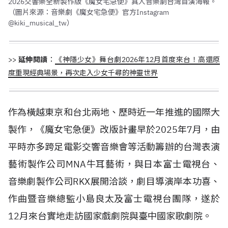
2026交響樂全新製作版《魔女宅急便》真人音樂劇台灣首演海報。
（圖片來源：音樂劇《魔女宅急便》官方Instagram
@kiki_musical_tw）
>>
延伸閱讀
：
《神隱少女》舞台劇2026年12月首度來台！高還原
度重現經典場景，再次走入少女千尋的神靈世界
作為橫越東京和台北兩地、歷時近一年推進的國際大
製作，《魔女宅急便》改版計畫早於2025年7月，由
平時亦多跨足電影交響音樂會等活動籌辦的台灣表演
藝術製作公司MNA牛耳藝術，與日本富士電視台、
音樂劇製作公司RKX展開洽談，劇目導演岸本功喜、
作曲暨音樂總監小島良太及富士電視台團隊，遂於
12月來台實地走訪國家戲劇院與臺中國家歌劇院。