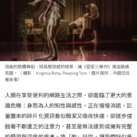
扭曲的肢體舞蹈、極具壓迫感的場景，讓《密室三舞作》滿溢詭譎
氛圍。（ 攝影：Virginia Rota, Peeping Tom，圖片提供：中國信託
基金會）
人類在享受便利的網路生活之際，卻面臨了更大的意
識危機：身而為人的知性與感性，正在慢慢消逝，巨
量襲來的碎片化資訊看似簡潔又吸收快速，卻逐步侵
蝕著不斷匱乏的注意力，甚至是無法達到或擁有完整
的學習與深度的思考。換「劇」話說，讓我們好似參