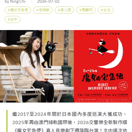
by Ning Chi
2026-07-02
魔女宅急便
音樂劇
真人版
兩廳院
台北
台中
繼2017至2024年間於日本國內多度巡演大獲成功、
2025年再由澳門接軌國際後，2026交響樂全新製作版
《魔女宅急便》真人音樂劇下週降臨台灣！北中場次依