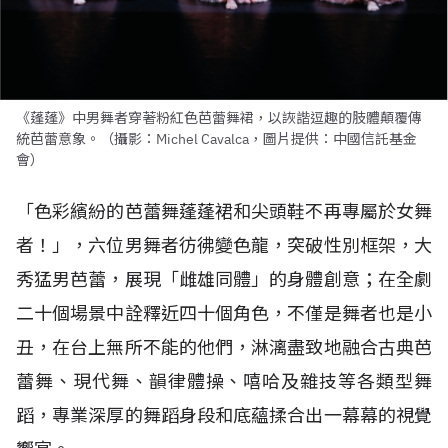
《蓬蓬》中男舞者穿著粉紅色芭蕾舞裙，以詼諧逗趣的肢體顛覆傳
統芭蕾意象。（攝影：Michel Cavalca，圖片提供：中國信託基金
會）
「色彩繽紛的芭蕾舞蓬蓬裙和尖頭鞋不再專屬於女舞
者！」，六位男舞者彷彿變色龍，突破性別框架，大
秀猛男芭蕾，展現「雌雄同體」的身體創意；在全劇
二十個場景中詮釋近四十個角色，不僅是舞者也是小
丑，在台上無所不能的他們，淋漓盡致地融合古典芭
蕾舞、現代舞、韻律體操、嘻哈及雜技等各類型舞
蹈，專業深厚的舞蹈身段和底蘊揉合出一幕幕的視覺