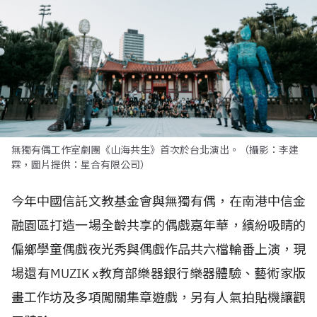
無獨有偶工作室劇團《山海共生》首次於台北演出。（攝影：李建
霖，圖片提供：星合有限公司）
今年中國信託文教基金會與無獨有偶，在南港中信金
融園區打造一場全齡共享的偶戲嘉年華，繽紛吸睛的
偏鄉學童偶戲夜光秀與偶戲作品共六檔輪番上演，現
場還有
MUZIK x
教育部樂器銀行樂器體驗、藝術家版
畫工作坊及多項闖關集章遊戲，另有人氣拍貼機讓觀