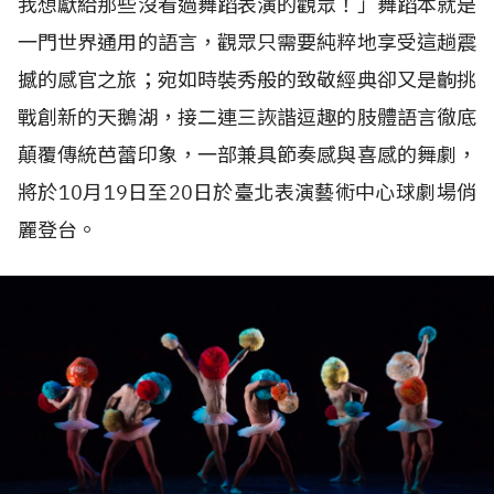
我想獻給那些沒看過舞蹈表演的觀眾！」舞蹈本就是
一門世界通用的語言，觀眾只需要純粹地享受這趟震
撼的感官之旅；宛如時裝秀般的致敬經典卻又是齣挑
戰創新的天鵝湖，接二連三詼諧逗趣的肢體語言徹底
顛覆傳統芭蕾印象，一部兼具節奏感與喜感的舞劇，
將於
10
月
19
日至
20
日於臺北表演藝術中心球劇場俏
麗登台。