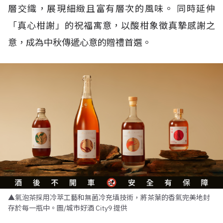
層交織，展現細緻且富有層次的風味。 同時延伸
「真心柑謝」的祝福寓意，以酸柑象徵真摯感謝之
意，成為中秋傳遞心意的贈禮首選。
▲氣泡茶採用冷萃工藝和無菌冷充填技術，將茶葉的香氣完美地封
存於每一瓶中。圖/城市好酒 City9 提供