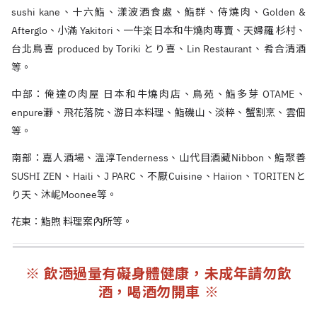
sushi kane、十六鮨、漾波酒食處、鮨群、侍燒肉、Golden &
Afterglo、小滿 Yakitori、一牛楽日本和牛燒肉專賣、天婦羅 杉村、
台北鳥喜 produced by Toriki とり喜、Lin Restaurant、肴合清酒
等。
中部：俺達の肉屋 日本和牛燒肉店、鳥苑、鮨多芽 OTAME、
enpure瀞、飛花落院、游日本料理、鮨磯山、淡粹、蟹割烹、雲佃
等。
南部：嘉人酒場、溫淳Tenderness、山代目酒藏Nibbon、鮨聚善
SUSHI ZEN、Haili、J PARC、不厭Cuisine、Haiion、TORITENと
り天、沐㞾Moonee等。
花東：鮨煦 料理案內所等。
※ 飲酒過量有礙身體健康，未成年請勿飲
酒，喝酒勿開車 ※