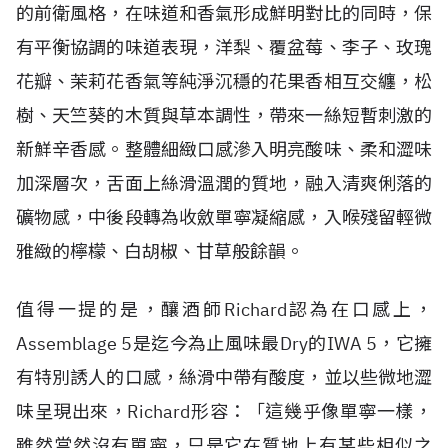
的前衛風格，在味道和香氣形成鮮明對比的同時，保
有平衡協調的味道表現，洋梨、覆盆莓、李子、玫瑰
花瓣、茉莉花香氣等純淨沉穩的花果香相互交纏，松
樹、天竺葵的木質與草本調性，帶來一絲短暫刺激的
新鮮辛香感。整體細緻口感滲入明亮酸味、柔和澀味
加深層次，舌面上絲滑溫潤的質地，融入清爽俐落的
礦物感，中後段轉為收斂單寧凝縮感，入喉殘留輕微
雅緻的檸檬、白胡椒、甘草般餘韻。
值得一提的是，釀酒師Richard認為在口感上，
Assemblage 5是迄今為止風味最Dry的IWA 5，它擁
有特別誘人的口感，絲滑中帶有酸度，並以些微地澀
味呈現出來，Richard形容：「這幾乎像單寧一樣，
雖然當然沒有單寧，只是它在質地上有某些相似之