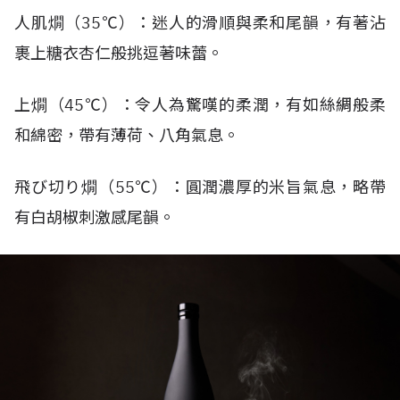
人肌燗（35℃）：迷人的滑順與柔和尾韻，有著沾
裹上糖衣杏仁般挑逗著味蕾。
上燗（45℃）：令人為驚嘆的柔潤，有如絲綢般柔
和綿密，帶有薄荷、八角氣息。
飛び切り燗（55℃）：圓潤濃厚的米旨氣息，略帶
有白胡椒刺激感尾韻。