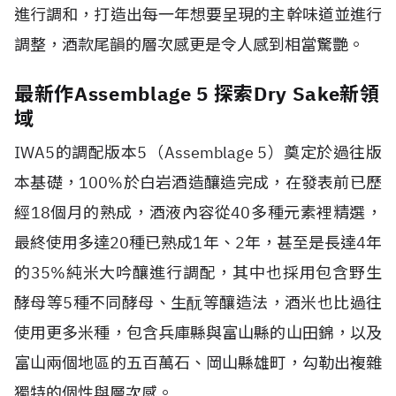
進行調和，打造出每一年想要呈現的主幹味道並進行
調整，酒款尾韻的層次感更是令人感到相當驚艷。
最新作Assemblage 5 探索Dry Sake新領
域
IWA5的調配版本5（Assemblage 5）奠定於過往版
本基礎，100%於白岩酒造釀造完成，在發表前已歷
經18個月的熟成，酒液內容從40多種元素裡精選，
最終使用多達20種已熟成1年、2年，甚至是長達4年
的35%純米大吟釀進行調配，其中也採用包含野生
酵母等5種不同酵母、生酛等釀造法，酒米也比過往
使用更多米種，包含兵庫縣與富山縣的山田錦，以及
富山兩個地區的五百萬石、岡山縣雄町，勾勒出複雜
獨特的個性與層次感。