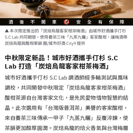
▲ 本次限定推出的「炭焙烏龍客家柑茶梅酒」由城市好酒攜手仃杉
S.C Lab 共同開發，使用養茶三味「九蒸九曬」客家酸柑，讓梅酒帶
炭焙烏龍與酸柑果韻 圖/城市好酒 City9 提供
中秋限定新品！城市好酒攜手仃杉 S.C
Lab 打造「炭焙烏龍客家柑茶梅酒」
城市好酒攜手仃杉 S.C Lab 調酒師經多輪測試與風味
調校，共同開發中秋限定「炭焙烏龍客家柑茶梅酒」
酸柑茶源自台灣客家文化，是先民愛物惜物智慧的結
晶。此次選用有「台灣版普洱茶」美譽的客家酸柑，
來自養茶三味傳承一甲子「九蒸九曬」反覆淬鍊，使
茶韻更加醇厚圓潤。炭焙烏龍的焙火香氣與台灣梅層