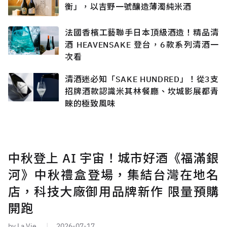
衡」，以吉野一號釀造薄濁純米酒
法國香檳工藝聯手日本頂級酒造！精品清
酒 HEAVENSAKE 登台，6款系列清酒一
次看
清酒迷必知「SAKE HUNDRED」！從3支
招牌酒款認識米其林餐廳、坎城影展都青
睞的極致風味
中秋登上 AI 宇宙！城市好酒《福滿銀
河》中秋禮盒登場，集結台灣在地名
店，科技大廠御用品牌新作 限量預購
開跑
by La Vie
2026-07-17