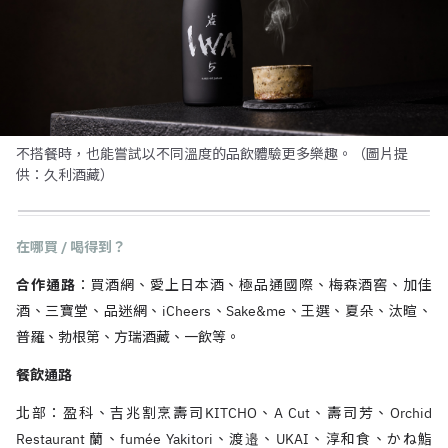
不搭餐時，也能嘗試以不同溫度的品飲體驗更多樂趣。（圖片提
供：久利酒藏）
在哪買 / 喝得到？
合作通路
：買酒網、愛上日本酒、極品通國際、梅森酒窖、加佳
酒、三寶堂、品迷網、iCheers、Sake&me、王選、夏朵、汰暄、
普羅、勃根第、方瑞酒藏、一飲等。
餐飲通路
北部：盈科、吉兆割烹壽司KITCHO、A Cut、壽司芳、Orchid
Restaurant 蘭、fumée Yakitori、渡邉、UKAI、淳和食、かね鮨