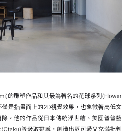
urakami)的雕塑作品和其最為著名的花球系列(Flower
t)概念，不僅是指畫面上的2D視覺效果，也象徵著高低文
界線被消除。他的作品從日本傳統浮世繪、美國普普藝
文化(Otaku)等汲取靈感，創造出既可愛又充滿批判