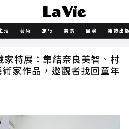
生活
藝術
旅行
美食
展演
雜誌出
藏家特展：集結奈良美智、村
藝術家作品，邀觀者找回童年