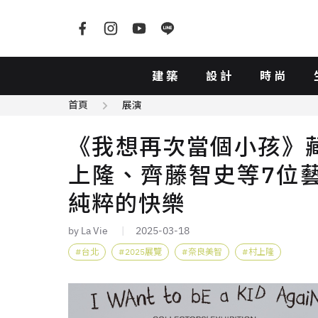
建築
設計
時尚
首頁
展演
《我想再次當個小孩》
上隆、齊藤智史等7位
純粹的快樂
by La Vie
2025-03-18
台北
2025展覽
奈良美智
村上隆