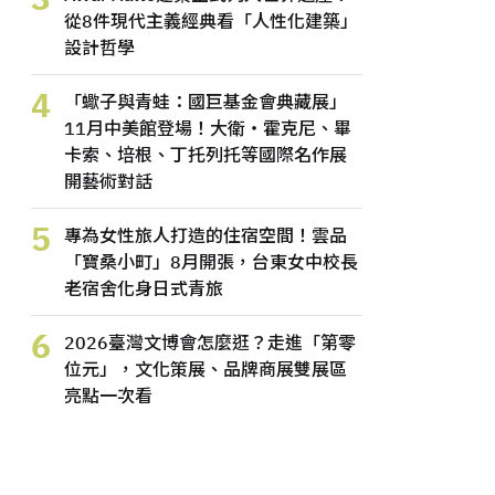
從8件現代主義經典看「人性化建築」
設計哲學
4
「蠍子與青蛙：國巨基金會典藏展」
11月中美館登場！大衛・霍克尼、畢
卡索、培根、丁托列托等國際名作展
開藝術對話
5
專為女性旅人打造的住宿空間！雲品
「寶桑小町」8月開張，台東女中校長
老宿舍化身日式青旅
6
2026臺灣文博會怎麼逛？走進「第零
位元」，文化策展、品牌商展雙展區
亮點一次看