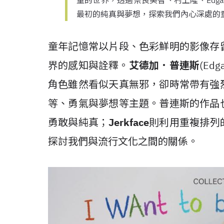
童的世界，透過奈良美智、村上隆、Edgar 
最初的純真與夢想，探索我們內心深處的
童年記憶常以片段、色彩鮮明的影像存
界的感知與詮釋。
艾德加．普連斯
(Ed
角色雖然看似天真無邪，卻時常帶有強
等、勇氣與夢想等主題。普連斯的作品
勇敢與純真；
Jerkface
則利用重複排列
探討我們與流行文化之間的關係。