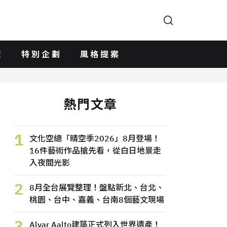
版
特別企劃
風格提案
熱門文章
1
文化空總「晴空季2026」8月登場！
16件藝術作品搶先看，從白日地景走
入夜間光影
2
8月全台展覽整理！盤點新北、台北、
桃園、台中、嘉義、台南8個藝文現場
3
Alvar Aalto建築正式列入世界遺產！