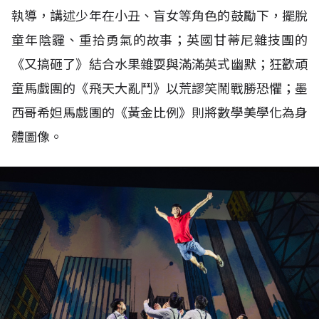
執導，講述少年在小丑、盲女等角色的鼓勵下，擺脫
童年陰霾、重拾勇氣的故事；英國甘蒂尼雜技團的
《又搞砸了》結合水果雜耍與滿滿英式幽默；狂歡頑
童馬戲團的《飛天大亂鬥》以荒謬笑鬧戰勝恐懼；墨
西哥希妲馬戲團的《黃金比例》則將數學美學化為身
體圖像。