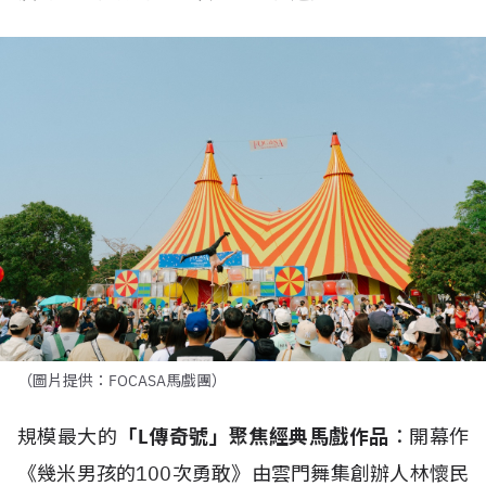
（圖片提供：FOCASA馬戲團）
規模最大的
「
L
傳奇號」聚焦經典馬戲作品
：開幕作
《幾米男孩的
100
次勇敢》由雲門舞集創辦人林懷民