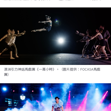
澳洲引力神話馬戲團《一萬小時》。（圖片提供：FOCASA馬戲
團）