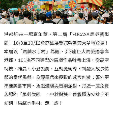
港都迎來一場嘉年華，第二屆「
FOCASA
馬戲藝術
節」
10/3
至
10/12
於高雄展覽館輕軌旁大草地登場！
本屆以「馬戲水手村」為題，引
3
座巨大馬戲篷靠岸
港都，
101
場不同類型的馬戲作品輪番上演，從高空
特技、雜耍、小丑戲劇、互動魔術秀，到融入故事情
節的當代馬戲，為觀眾帶來極致的感官刺激；篷外更
串連美食市集、馬戲體驗與音樂派對，打造一座免費
入場的「馬戲樂園」。中秋與雙十連假還沒安排？不
妨到「馬戲水手村」走一遭！