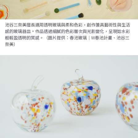
池谷三奈美擅長運用透明玻璃與柔和色彩，創作兼具藝術性與生活
感的玻璃器皿。作品透過細膩的色彩層次與光影變化，呈現如水彩
般輕盈透明的質感。（圖片提供：春池玻璃｜W春池計畫、池谷三
奈美）