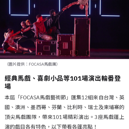
（圖片提供：FOCASA馬戲團）
經典馬戲、喜劇小品等101場演出輪番登
場
本屆「
FOCASA
馬戲藝術節」匯集
12
組來自台灣、英
國、澳洲、墨西哥、芬蘭、比利時、瑞士及柬埔寨的
頂尖馬戲團隊，帶來
101
場精彩演出。
3
座馬戲篷上
演的戲目各有特色，以下帶看各篷亮點！