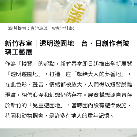
（圖片提供：春池玻璃｜W春池計畫）
新竹春室｜透明遊園地｜台、日創作者玻
璃工藝展
作為「博覽」的起點，新竹春室即日起推出全新展覽
「透明遊園地」，打造一座「獻給大人的夢番地」，
在此色彩、聲音、情緒都被放大，人們得以短暫脫離
現實，相信浪漫和幻想仍然存在。展覽構想源自曾存
於新竹的「兒童遊園地」，當時園內設有遊樂設施、
花園和動物欄舍，是許多在地人的童年記憶。