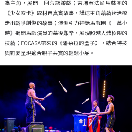
為主角，展開一回荒謬遊戲；柬埔寨法爾馬戲團的
《少女索卡》取材自真實故事，講述主角藉藝術治療
走出戰爭創傷的故事；澳洲引力神話馬戲團《一萬小
時》揭開馬戲演員的幕後艱辛，展現超越人體極限的
技藝；
FOCASA
帶來的《潘朵拉的盒子》，結合特技
與雜耍呈現適合親子共賞的輕鬆小品。