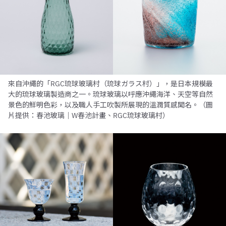
來自沖繩的「RGC琉球玻璃村（琉球ガラス村）」，是日本規模最
大的琉球玻璃製造商之一。琉球玻璃以呼應沖繩海洋、天空等自然
景色的鮮明色彩，以及職人手工吹製所展現的溫潤質感聞名。（圖
片提供：春池玻璃｜W春池計畫、RGC琉球玻璃村）