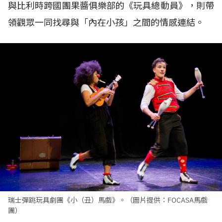
與比利時跨國團果醬俱樂部的《玩具總動員》，則帶
領觀眾一同找尋與「內在小孩」之間的情感連結。
瑞士彈跳玩具劇團《小（丑）馬戲》。（圖片提供：FOCASA馬戲
團）