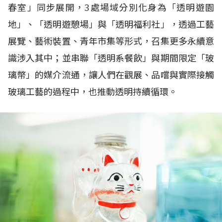
春室」同步展開，
3
處場域分別化身為「透明遊園
地」、「透明遊憩場」與「透明福利社」，透過工藝
展覽、藝術裝置、青年市集等形式，召集更多永續意
識涉入其中；並串聯「透明系餐飲」與期間限定「玻
璃幣」的媒介流通，讓人們在觀展、品嚐與實際接觸
玻璃工藝的過程中，也推動透明持續循環。