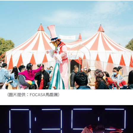
（圖片提供：FOCASA馬戲團）