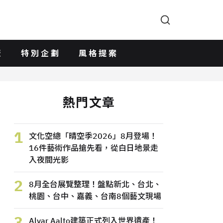
版
特別企劃
風格提案
熱門文章
1
文化空總「晴空季2026」8月登場！
16件藝術作品搶先看，從白日地景走
入夜間光影
2
8月全台展覽整理！盤點新北、台北、
桃園、台中、嘉義、台南8個藝文現場
3
Alvar Aalto建築正式列入世界遺產！