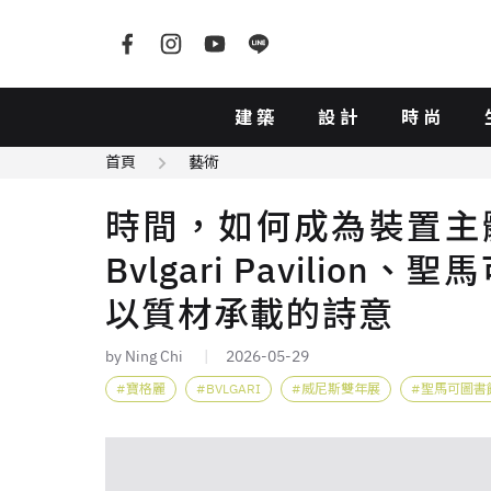
建築
設計
時尚
首頁
藝術
時間，如何成為裝置主體
Bvlgari Pavili
以質材承載的詩意
by Ning Chi
2026-05-29
寶格麗
BVLGARI
威尼斯雙年展
聖馬可圖書