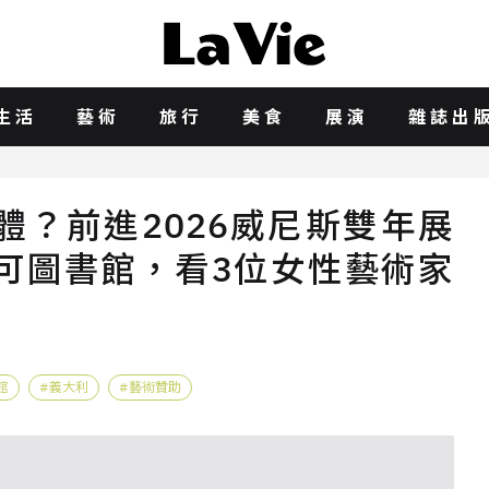
生活
藝術
旅行
美食
展演
雜誌出
？前進2026威尼斯雙年展
on、聖馬可圖書館，看3位女性藝術家
館
義大利
藝術贊助