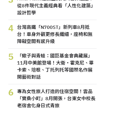
從8件現代主義經典看「人性化建築」
設計哲學
4
台灣高鐵「N700ST」新列車8月抵
台！車身外觀更修長纖細，座椅和無
障礙空間有感升級
5
「蠍子與青蛙：國巨基金會典藏展」
11月中美館登場！大衛・霍克尼、畢
卡索、培根、丁托列托等國際名作展
開藝術對話
6
專為女性旅人打造的住宿空間！雲品
「寶桑小町」8月開張，台東女中校長
老宿舍化身日式青旅