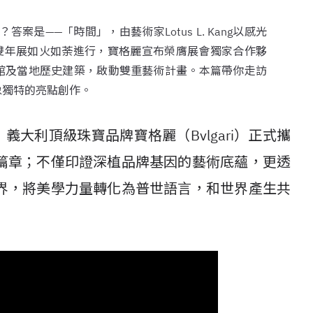
是——「時間」，由藝術家Lotus L. Kang以感光
術雙年展如火如荼進行，寶格麗宣布榮膺展會獨家合作夥
館及當地歷史建築，啟動雙重藝術計畫。本篇帶你走訪
象獨特的亮點創作。
，義大利頂級珠寶品牌寶格麗（Bvlgari）正式攜
篇章；不僅印證深植品牌基因的藝術底蘊，更透
界，將美學力量轉化為普世語言，和世界產生共