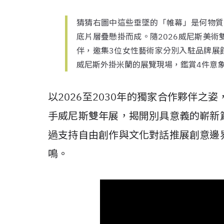
猜猜右圖中這些垂墜的「帷幕」是何物質？答案
底片層疊懸掛而成。隨2026威尼斯美
伴，邀集3位女性藝術家分別入駐品牌展
威尼斯外掛米蘭的展覽現場，鑑賞4件意
以2026至2030年的獨家合作夥伴之姿
手威尼斯雙年展，揭開別具意義的嶄新
過支持自由創作與文化對話推展創意邊
鳴。