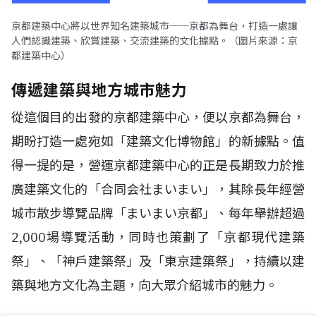
京都建築中心將以世界知名建築城市──京都為舞台，打造一處讓
人們認識建築、欣賞建築、交流建築的文化據點。（圖片來源：京
都建築中心）
傳遞建築與地方城市魅力
從這個目的出發的京都建築中心，便以京都為舞台，
期盼打造一處宛如「建築文化博物館」的新據點。值
得一提的是，營運京都建築中心的正是長期致力於推
廣建築文化的「合同会社まいまい」，其除長年經營
城市散步導覽品牌「まいまい京都」、每年舉辦超過
2,000場導覽活動，同時也策劃了「京都現代建築
祭」、「神戶建築祭」及「東京建築祭」，持續以建
築與地方文化為主題，向大眾介紹城市的魅力。