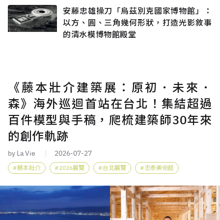
安藤忠雄操刀「烏茲別克國家博物館」：
以方、圓、三角幾何形狀，打造光影敘事
的清水模博物館殿堂
《藤本壯介建築展：原初．未來．
森》海外巡迴首站在台北！集結超過
百件模型與手稿，爬梳建築師30年來
的創作軌跡
by La Vie
2026-07-27
藤本壯介
2026展覽
台北展覽
忠泰美術館