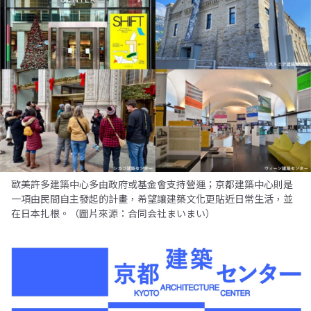
歐美許多建築中心多由政府或基金會支持營運；京都建築中心則是
一項由民間自主發起的計畫，希望讓建築文化更貼近日常生活，並
在日本扎根。（圖片來源：合同会社まいまい）