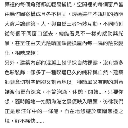
築裡的每個角落都能輕易捕捉，空間裡的每個窗戶皆
由幾何圖案構成且各不相同，透過這些不規則的透明
大窗戶讓建築、人、與自然三者巧妙互動，不同時刻
從每個不同窗口望去，總能看見不一樣的感動與光
景，甚至任由天光陰晴圓缺變換屋內每一隅的陰影變
化，相映成趣！
另外，建築內部的混凝土幾乎採自然裸露，沒有過多
色彩裝飾，卻多了一種睽違已久的純粹與自然。建築
師隨意切割空間卻又刻意地以一種簡單又有趣的創意
讓渡假更有深意，不論泡澡、休憩、閱讀…，只要你
想，隨時隨地一抬頭海港之景便映入眼簾，彷彿我們
正是那汪洋中的一條船，自在地悠遊於廣闊無邊之
境，好不痛快......