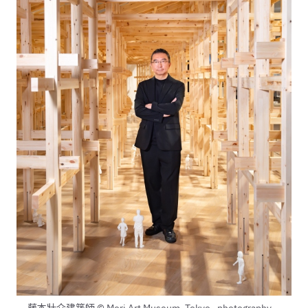
藤本壯介建築師 © Mori Art Museum, Tokyo_ photography