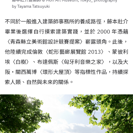
by Tayama Tatsuyuki
不同於一般進入建築師事務所的養成路徑，藤本壯介
畢業後選擇自行摸索建築實踐，並於 2000 年憑藉
〈青森縣立美術館設計競賽提案〉嶄露頭角。此後，
他陸續完成倫敦〈蛇形藝廊展覽館 2013〉、蒙彼利
埃〈白樹〉、布達佩斯〈匈牙利音樂之家〉，以及大
阪・關西萬博〈環形大屋頂〉等指標性作品，持續探
索人類、自然與未來的關係。