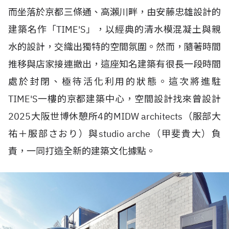
而坐落於京都三條通、高瀨川畔，由安藤忠雄設計的
建築名作「TIME'S」，以經典的清水模混凝土與親
水的設計，交織出獨特的空間氛圍。然而，隨著時間
推移與店家接連撤出，這座知名建築有很長一段時間
處於封閉、極待活化利用的狀態。這次將進駐
TIME'S一樓的京都建築中心，空間設計找來曾設計
2025大阪世博休憩所4的MIDW architects（服部大
祐＋服部さおり）與studio arche（甲斐貴大）負
責，一同打造全新的建築文化據點。