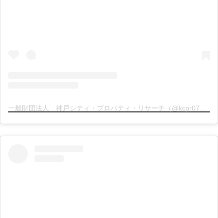
一般財団法人 神戸シティ・プロパティ・リサーチ（@kcpr078）分享的貼文