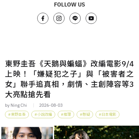
FOLLOW US
東野圭吾《天鵝與蝙蝠》改編電影9/4
上映！「嫌疑犯之子」與「被害者之
女」聯手追真相，劇情、主創陣容等3
大亮點搶先看
by Ning Chi
2026-08-03
東野圭吾
小說改編
推理
懸疑
日本電影