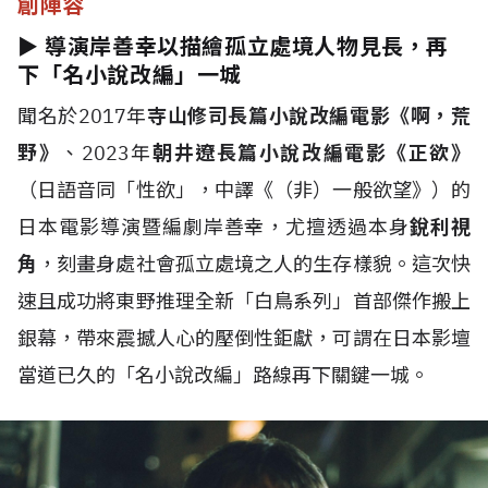
創陣容
► 導演岸善幸以描繪孤立處境人物見長，再
下「名小說改編」一城
聞名於2017年
寺山修司長篇小說改編電影《啊，荒
野》
、2023年
朝井遼長篇小說改編電影《正欲》
（日語音同「性欲」，中譯《（非）一般欲望》）的
日本電影導演暨編劇岸善幸，尤擅透過本身
銳利視
角
，刻畫身處社會孤立處境之人的生存樣貌。這次快
速且成功將東野推理全新「白鳥系列」首部傑作搬上
銀幕，帶來震撼人心的壓倒性鉅獻，可謂在日本影壇
當道已久的「名小說改編」路線再下關鍵一城。