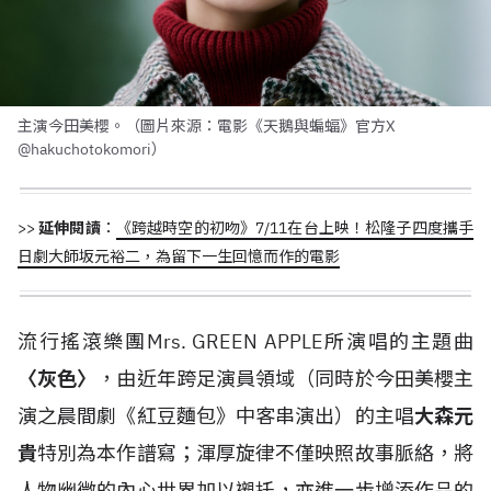
主演今田美櫻。（圖片來源：電影《天鵝與蝙蝠》官方X
@hakuchotokomori）
>>
延伸閱讀
：
《跨越時空的初吻》7/11在台上映！松隆子四度攜手
日劇大師坂元裕二，為留下一生回憶而作的電影
流行搖滾樂團Mrs. GREEN APPLE所演唱的主題曲
〈灰色〉
，由近年跨足演員領域（同時於今田美櫻主
演之晨間劇《紅豆麵包》中客串演出）的主唱
大森元
貴
特別為本作譜寫；渾厚旋律不僅映照故事脈絡，將
人物幽微的內心世界加以襯托，亦進一步增添作品的