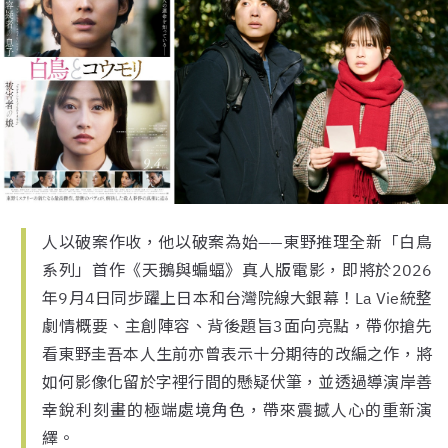
人以破案作收，他以破案為始——東野推理全新「白鳥
系列」首作《天鵝與蝙蝠》真人版電影，即將於2026
年9月4日同步躍上日本和台灣院線大銀幕！La Vie統整
劇情概要、主創陣容、背後題旨3面向亮點，帶你搶先
看東野圭吾本人生前亦曾表示十分期待的改編之作，將
如何影像化留於字裡行間的懸疑伏筆，並透過導演岸善
幸銳利刻畫的極端處境角色，帶來震撼人心的重新演
繹。