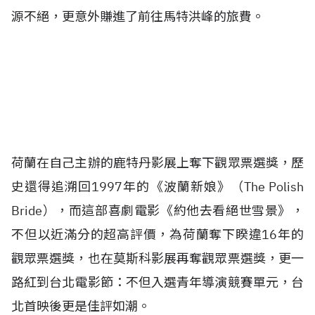
源不絕，更意外賺進了前往馬特洪峰的旅費。
荷蘭在自己主辦的鹿特丹影展上奪下觀眾票選獎，歷
史還得追溯回1997年的《波蘭新娘》（The Polish
Bride），而這部喜劇電影《約他去看絕世雪景》，
不但以近滿分的超高評價，為荷蘭奪下睽違16年的
觀眾票選獎，也在莫斯科影展再奪觀眾票選獎，更一
路紅到台北電影節：不但入選青年導演競賽單元，台
北首映後更是佳評如潮。