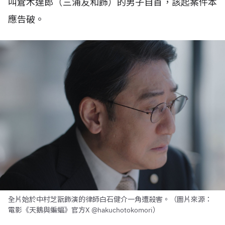
叫倉木達郎（三浦友和飾）的男子自首，該起案件本
應告破。
全片始於中村芝翫飾演的律師白石健介一角遭殺害。（圖片來源：
電影《天鵝與蝙蝠》官方X @hakuchotokomori）