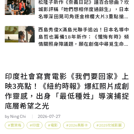
松隆子新作《奈義日記》譜百合戀曲？坎
城影評稱「她們想相伴度過餘生」，日本
名導深田晃司角逐金棕櫚大片3重點搶先
知
西島秀俊X滿島光聯手追凶！日本名導中
島哲也籌備18年新作：《懺悔有時》傾
情關照身障議題，願在創傷中尋覓生命出
口
印度社會寫實電影《我們要回家》上
映3亮點！《紐約時報》爆紅照片成創
作靈感，出身「最低種姓」導演捕捉
底層希望之光
by Ning Chi
2026-07-27
寶萊塢
印度
電影
2026奧斯卡
2025坎城影展