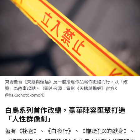
東野圭吾《天鵝與蝙蝠》反一般推理作品寫作脈絡而行，以「破
案」為故事起點。（圖片來源：電影《天鵝與蝙蝠》官方X
@hakuchotokomori）
白鳥系列首作改編，豪華陣容匯聚打造
「人性群像劇」
著有《祕密》、《白夜行》、《嫌疑犯X的獻身》、