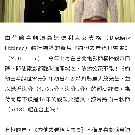
由荷蘭喜劇演員迪德利克艾賓格（Diederik
Ebbinge）轉行編導的新片《約他去看絕世雪景》
（Matterhorn），今年七月在台北電影節橫掃觀眾口
碑，即使電影節臨時加開場次、依然欲罷不能！《約
他去看絕世雪景》年初曾在鹿特丹影展大放光芒，並
以幾近滿分（4.725分，滿分5分）的超高評價，為
荷蘭奪下睽違16年的觀眾票選獎，該片將自中秋節
（9/18）起在台上映。
有趣的是，《約他去看絕世雪景》不僅是喜劇演員迪