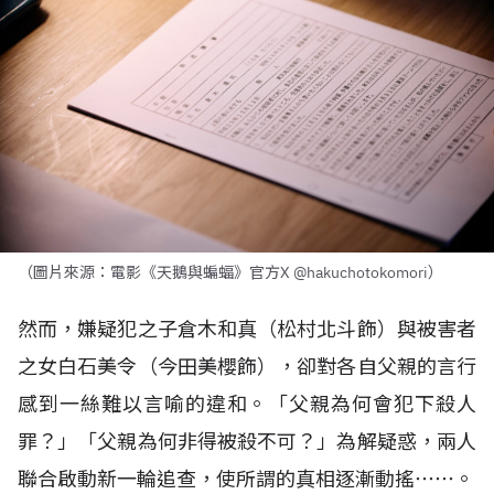
（圖片來源：電影《天鵝與蝙蝠》官方X @hakuchotokomori）
然而，嫌疑犯之子倉木和真（松村北斗飾）與被害者
之女白石美令（今田美櫻飾），卻對各自父親的言行
感到一絲難以言喻的違和。「父親為何會犯下殺人
罪？」「父親為何非得被殺不可？」為解疑惑，兩人
聯合啟動新一輪追查，使所謂的真相逐漸動搖⋯⋯。