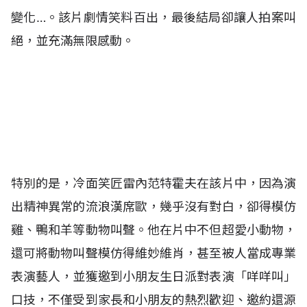
變化…。該片劇情笑料百出，最後結局卻讓人拍案叫
絕，並充滿無限感動。
特別的是，冷面笑匠雷內范特霍夫在該片中，因為演
出精神異常的流浪漢席歐，幾乎沒有對白，卻得模仿
雞、鴨和羊等動物叫聲。他在片中不但超愛小動物，
還可將動物叫聲模仿得維妙維肖，甚至被人當成專業
表演藝人，並獲邀到小朋友生日派對表演「咩咩叫」
口技，不僅受到家長和小朋友的熱烈歡迎、邀約還源