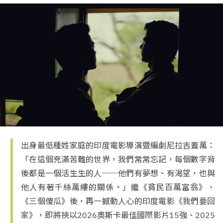
出身最低種姓家庭的印度電影導演暨編劇尼拉吉蓋萬：
「在這個充滿苦難的世界，我們常常忘記，每個數字背
後都是一個活生生的人──他們有夢想、有渴望，也與
他人有著千絲萬縷的關係。」繼《貧民百萬富翁》、
《三個傻瓜》後，再一撼動人心的印度電影《我們要回
家》，即將挾以2026奧斯卡最佳國際影片15強、2025