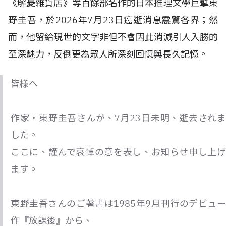
《解憂雜貨店》等百餘部名作的日本推理文學巨擘東
野圭吾，於2026年7月23日癌逝消息震驚各界；然
而，他留給現世的文字非但不會因此消減引人入勝的
至深魅力，反倒更為眾人所深刻回憶與長久記憶。
皆様へ
作家・東野圭吾さんが、7月23日未明、逝去されま
した。
ここに、謹んで哀悼の意を表し、お知らせ申し上げ
ます。
東野圭吾さんのご著書は1985年9月刊行のデビュー
作『放課後』から、