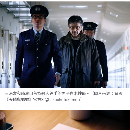
三浦友和飾演自首為殺人兇手的男子倉木達郎。（圖片來源：電影
《天鵝與蝙蝠》官方X @hakuchotokomori）