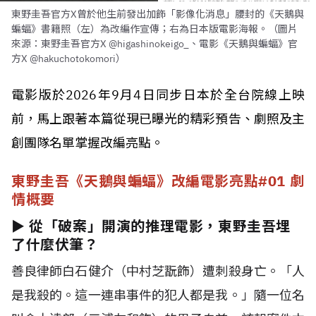
東野圭吾官方X曾於他生前發出加飾「影像化消息」腰封的《天鵝與
蝙蝠》書籍照（左）為改編作宣傳；右為日本版電影海報。（圖片
來源：東野圭吾官方X @higashinokeigo_、電影《天鵝與蝙蝠》官
方X @hakuchotokomori）
電影版於2026年9月4日同步日本於全台院線上映
前，馬上跟著本篇從現已曝光的精彩預告、劇照及主
創團隊名單掌握改編亮點。
東野圭吾《天鵝與蝙蝠》改編電影亮點#01 劇
情概要
► 從「破案」開演的推理電影，東野圭吾埋
了什麼伏筆？
善良律師白石健介（中村芝翫飾）遭刺殺身亡。「人
是我殺的。這一連串事件的犯人都是我。」隨一位名