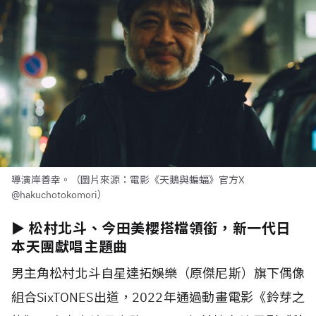
導演岸善幸。（圖片來源：電影《天鵝與蝙蝠》官方X
@hakuchotokomori）
► 松村北斗、今田美櫻搭檔領銜，新一代日
本天團獻唱主題曲
男主角松村北斗自星達拓娛樂（原傑尼斯）旗下偶像
組合SixTONES出道，2022年通過動畫電影《鈴芽之