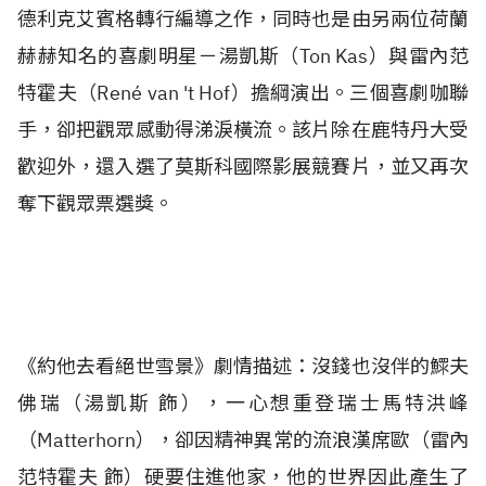
德利克艾賓格轉行編導之作，同時也是由另兩位荷蘭
赫赫知名的喜劇明星－湯凱斯（Ton Kas）與雷內范
特霍夫（René van 't Hof）擔綱演出。三個喜劇咖聯
手，卻把觀眾感動得涕淚橫流。該片除在鹿特丹大受
歡迎外，還入選了莫斯科國際影展競賽片，並又再次
奪下觀眾票選獎。
《約他去看絕世雪景》劇情描述：沒錢也沒伴的鰥夫
佛瑞（湯凱斯 飾），一心想重登瑞士馬特洪峰
（Matterhorn），卻因精神異常的流浪漢席歐（雷內
范特霍夫 飾）硬要住進他家，他的世界因此產生了