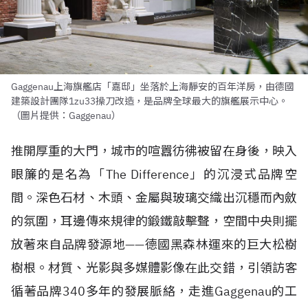
Gaggenau上海旗艦店「嘉邸」坐落於上海靜安的百年洋房，由德國
建築設計團隊1zu33操刀改造，是品牌全球最大的旗艦展示中心。
（圖片提供：Gaggenau）
推開厚重的大門，城市的喧囂彷彿被留在身後，映入
眼簾的是名為「The Difference」的沉浸式品牌空
間。深色石材、木頭、金屬與玻璃交織出沉穩而內斂
的氛圍，耳邊傳來規律的鍛鐵敲擊聲，空間中央則擺
放著來自品牌發源地——德國黑森林運來的巨大松樹
樹根。材質、光影與多媒體影像在此交錯，引領訪客
循著品牌340多年的發展脈絡，走進Gaggenau的工