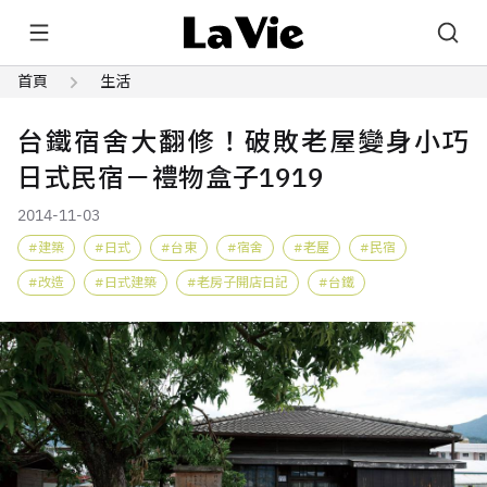
首頁
生活
台鐵宿舍大翻修！破敗老屋變身小巧
日式民宿－禮物盒子1919
2014-11-03
建築
日式
台東
宿舍
老屋
民宿
改造
日式建築
老房子開店日記
台鐵