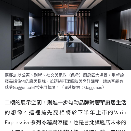
嘉邸2F以公寓、別墅、社交與家政（保母）廚房四大場景，重新詮
釋高端住宅的廚居樣貌，並透過料理體驗與烹飪課程，讓訪客親身
感受Gaggenau日常使用情境。（圖片提供：Gaggenau）
二樓的展示空間，則進一步勾勒品牌對奢華廚居生活
的想像。這裡搶先亮相將於下半年上市的Vario
Expressive系列冰箱與酒櫃，也是台北旗艦店未來的