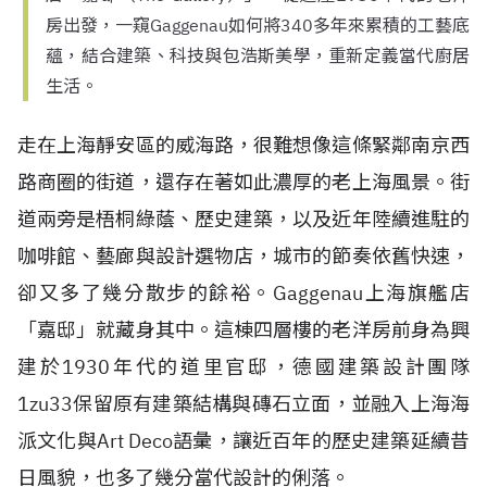
房出發，一窺Gaggenau如何將340多年來累積的工藝底
蘊，結合建築、科技與包浩斯美學，重新定義當代廚居
生活。
走在上海靜安區的威海路，很難想像這條緊鄰南京西
路商圈的街道，還存在著如此濃厚的老上海風景。街
道兩旁是梧桐綠蔭、歷史建築，以及近年陸續進駐的
咖啡館、藝廊與設計選物店，城市的節奏依舊快速，
卻又多了幾分散步的餘裕。Gaggenau上海旗艦店
「嘉邸」就藏身其中。這棟四層樓的老洋房前身為興
建於1930年代的道里官邸，德國建築設計團隊
1zu33保留原有建築結構與磚石立面，並融入上海海
派文化與Art Deco語彙，讓近百年的歷史建築延續昔
日風貌，也多了幾分當代設計的俐落。