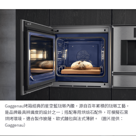
Gaggenau烤箱經典的星空藍琺瑯內膽，源自百年累積的琺瑯工藝，
是品牌最具辨識度的設計之一；搭配專用烘焙石配件，可模擬石窯
烘烤環境，適合製作披薩、歐式麵包與法式薄餅。（圖片提供：
Gaggenau）