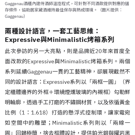
Gaggenau酒櫃內建侍酒師溫控程式，可針對不同酒款提供對應的儲
存條件，協助居家藏酒維持最佳保存與熟成環境。（圖片提供：
Gaggenau）
兩種設計語言，一套工藝思維：
Expressive與Minimalistic烤箱系列
此次參訪的另一大亮點，則是品牌近20年來首度全
面改款的Expressive與Minimalistic烤箱系列。兩個
系列延續Gaggenau一貫的工藝精神，卻展現截然不
同的設計語言：Expressive系列以「兩框一圓」（界
定櫃體邊界的外框＋環繞煙燻玻璃的內襯框）勾勒鮮
明輪廓，透過手工打磨的不鏽鋼材質，以及依循黃金
比例（1：1.618）打造的懸浮式控制環，讓家電宛
如空間中的雕塑；Minimalistic系列則以「兩線一
圓」回歸極簡，捨去框體設計，提供鉑光銀與曜岩黑