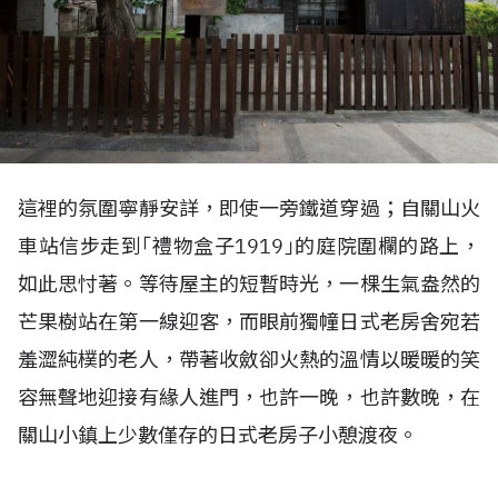
這裡的氛圍寧靜安詳，即使一旁鐵道穿過；自關山火
車站信步走到｢禮物盒子1919｣的庭院圍欄的路上，
如此思忖著。等待屋主的短暫時光，一棵生氣盎然的
芒果樹站在第一線迎客，而眼前獨幢日式老房舍宛若
羞澀純樸的老人，帶著收斂卻火熱的溫情以暖暖的笑
容無聲地迎接有緣人進門，也許一晚，也許數晚，在
關山小鎮上少數僅存的日式老房子小憩渡夜。