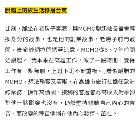
脫離上班族生活移居台東
此刻，跪坐在老房子客廳，與MOMO聊起站長宿舍轉
換身分的故事，也是他的創業故事，老房子前門敞
開，後廊紗網拉門透著涼意，MOMO從6、7年前開
始講起。｢我本來在高雄工作，做了一段時間，覺得
工作有一點無聊，上班下班不斷重複。｣看似靦腆的
MOMO，想法務實又清晰，在高雄市旅行社擔任歐洲
線業務，操作高價團，接觸的客層皆為高收入對象卻
對他一點影響也沒有，仍然堅持傾聽自己內心的聲
音，而改變的種苗悄悄在他內心發芽、茁壯。