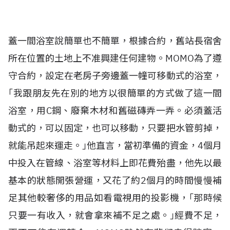
蓋一間浴室說簡單也不簡單，根據合約，舊站長宿舍
所在位置的土地上不准興建任何建物。MOMO為了遵
守合約，設定在老房子旁邊蓋一幢可移動式的浴室，
｢我跟朋友先在別的地方以很簡單的方式做了這一間
浴室，用C鋼、廢棄木材和舊磁磚弄一弄。必須蓋活
動式的，可以固定，也可以移動，只要把水管剪掉，
就能吊起來運走。｣他直言，當初準備的資金，4個月
中投入在管線、浴室等材料上即花費殆盡，他先以最
基本的狀態開張營運，又花了約2個月的時間慢慢補
足其他較奢侈的用品如看電視用的投影機，｢那時候
只要一有收入，就會拿來補不足之處。｣經費不足，