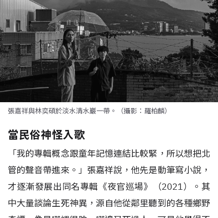
張嘉祥與林奕碩於淡水清水巖一帶。（攝影：羅柏麟）
當民俗神怪入歌
「我的專輯概念跟童年記憶連結比較緊，所以想把北
管的聲音帶進來。」張嘉祥說，他先是動筆寫小說，
才逐漸發展出同名專輯《夜官巡場》（2021）。其
中大量談論生死神異，源自他從鄰里聽到的各種鄉野