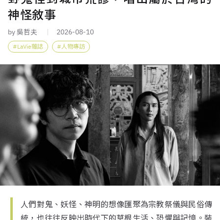
神怪敘事
by 吳哲夫
2026-08-10
LaVie雜誌
人物專訪
人們對鬼、妖怪、神明的想像匯聚為宗教祭儀與民俗傳
統，也往往反映出時代下的草根生活、恐懼與記憶。裝