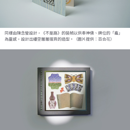
同樣由陳念瑩設計，《不是路》的裝幀以供奉神佛、牌位的「龕」
為靈感，設計出縷空層層摺頁的造型。（圖片提供：百合花）