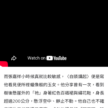
而張嘉祥小時候真就比較敏感，〈自頭講起〉便是寫
他看見便所裡蠟像般的玉女。他分享曾有一次，看到
樹後懸崖外的「祂」身著紅色百褶裙與繡花鞋，身長
超過200公分，懸浮空中、靜止不動。他自己也不確