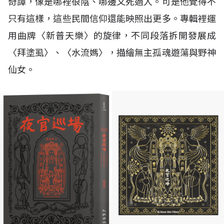
奇譚，像是哪裡很陰、哪邊又死過人。可是他覺得不
只有這樣，這些民間信仰還能映照出更多。專輯裡運
用曲牌〈新普天樂〉的旋律，不同段落拆開發展成
〈拜塗虱〉、〈水流媽〉，描繪無主孤魂遊蕩與野神
仙女。