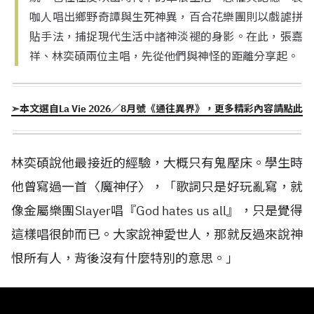
咖人唱出鄉野奇譚與生死神異，百合花樂團則以戲謔拼
貼手法，捕捉現代生活中諸神淡褪的身影。在此，張嘉
祥、林奕碩兩位主唱，先從他們與神怪的距離分享起。
➣本文選自La Vie 2026／8月號《通往異界》，更多精彩內容請點此
林奕碩說他最接近的經驗，大概只有鬼壓床。學生時
他曾寫過一首〈魔神仔〉，「歌詞只是好玩亂寫，就
像金屬樂團Slayer唱『God hates us all』，只是覺得
這樣唱很帥而已。大家說神愛世人，那就反過來說神
恨所有人，背後沒有什麼特別的意思。」