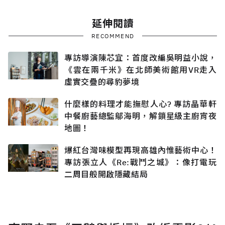
延伸閱讀
RECOMMEND
專訪導演陳芯宜：首度改編吳明益小說，
《雲在兩千米》在北師美術館用VR走入
虛實交疊的尋豹夢境
什麼樣的料理才能撫慰人心? 專訪晶華軒
中餐廚藝總監鄔海明，解鎖星級主廚宵夜
地圖！
爆紅台灣味模型再現高雄內惟藝術中心！
專訪張立人《Re:戰鬥之城》：像打電玩
二周目般開啟隱藏結局