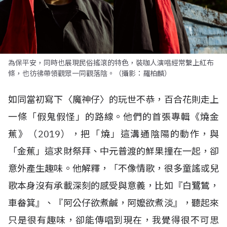
為保平安，同時也展現民俗搖滾的特色，裝咖人演唱經常繫上紅布
條，也彷彿帶領觀眾一同觀落陰。（攝影：羅柏麟）
如同當初寫下〈魔神仔〉的玩世不恭，百合花則走上
一條「假鬼假怪」的路線。他們的首張專輯《燒金
蕉》（2019），把「燒」這溝通陰陽的動作，與
「金蕉」這求財祭拜、中元普渡的鮮果撞在一起，卻
意外產生趣味。他解釋，「不像情歌，很多童謠或兒
歌本身沒有承載深刻的感受與意義，比如『白鷺鷥，
車畚箕』、『阿公仔欲煮鹹，阿嬤欲煮淡』，聽起來
只是很有趣味，卻能傳唱到現在，我覺得很不可思