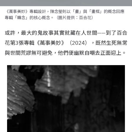
《萬事美妙》專輯設計，陳念瑩則以「畫」與「畫框」的概念回應
專輯「轉念」的核心概念。（圖片提供：百合花）
或許，最大的鬼故事其實就藏在人世間——到了百合
花第3張專輯《萬事美妙》（2024），既然生死無常
與世間荒謬無可避免，他們便幽默自嘲去正面迎上。