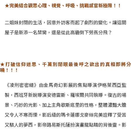
★完美結合觀眾心理、視覺、呼吸、挑戰感官新極限！！
二姐妹封閉的生活，因意外訪客而起了劇烈的變化。讓這間
屋子是新添一名禁臠，還是從此高牆倒下勞燕分飛？
★打破信仰迷思、千萬別閉眼最後呼之欲出的真相即將分
曉
！！！
《凌刑密密縫》由金馬奇幻影展的焦點導演伊格萊西亞監
製，西班牙新銳導演安德雷斯、羅埃爾共同執導。復古的場
景、巧妙的光影、加上主角歇斯底里的性格，整體濃豔大膽
又令人不寒而慄。影后級的瑪卡蓮娜戈麥絲完美詮釋了受苦
又駭人的夢西，影帝路易斯托薩扮演畫龍點睛的背後靈。影