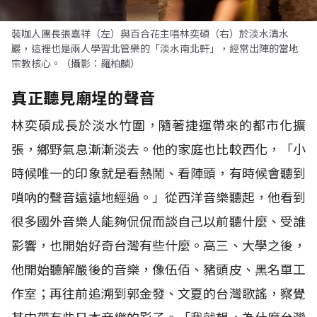
裝咖人團長張嘉祥（左）與百合花主唱林奕碩（右）於淡水清水
巖，這裡也是兩人學習北管樂的「淡水南北軒」，經常出陣的當地
宗教核心。（攝影：羅柏麟）
真正聽見廟埕的聲音
林奕碩成長於淡水竹圍，隨著捷運帶來的都市化擴
張，鄉野氣息漸漸淡去。他的家庭也比較西化，「小
時候唯一的印象就是看熱鬧、看陣頭，有時候會聽到
嗩吶的聲音遠遠地經過。」從西洋音樂聽起，他看到
很多國外音樂人能夠侃侃而談自己以前聽什麼、受誰
影響，也開始好奇台灣有些什麼。高三、大學之後，
他開始聽解嚴後的音樂，像伍佰、豬頭皮、黑名單工
作室；再往前追溯到郭金發、文夏的台灣歌謠，察覺