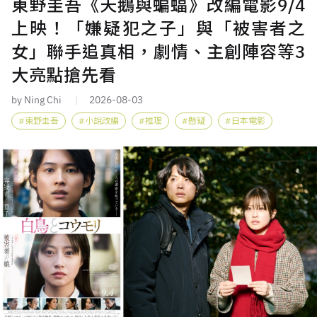
東野圭吾《天鵝與蝙蝠》改編電影9/4
上映！「嫌疑犯之子」與「被害者之
女」聯手追真相，劇情、主創陣容等3
大亮點搶先看
by Ning Chi
2026-08-03
東野圭吾
小說改編
推理
懸疑
日本電影