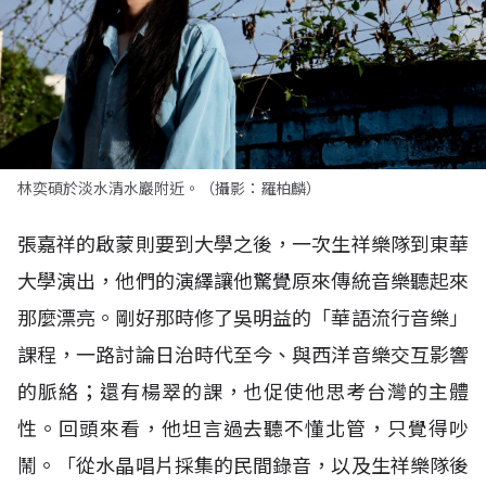
林奕碩於淡水清水巖附近。（攝影：羅柏麟）
張嘉祥的啟蒙則要到大學之後，一次生祥樂隊到東華
大學演出，他們的演繹讓他驚覺原來傳統音樂聽起來
那麼漂亮。剛好那時修了吳明益的「華語流行音樂」
課程，一路討論日治時代至今、與西洋音樂交互影響
的脈絡；還有楊翠的課，也促使他思考台灣的主體
性。回頭來看，他坦言過去聽不懂北管，只覺得吵
鬧。「從水晶唱片採集的民間錄音，以及生祥樂隊後