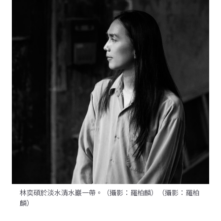
林奕碩於淡水清水巖一帶。（攝影：羅柏麟）（攝影：羅柏
麟）