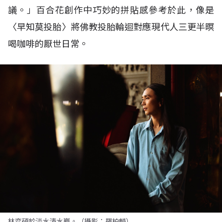
議。」百合花創作中巧妙的拼貼感參考於此，像是
〈早知莫投胎〉將佛教投胎輪迴對應現代人三更半暝
喝咖啡的厭世日常。
林奕碩於淡水清水巖。（攝影：羅柏麟）