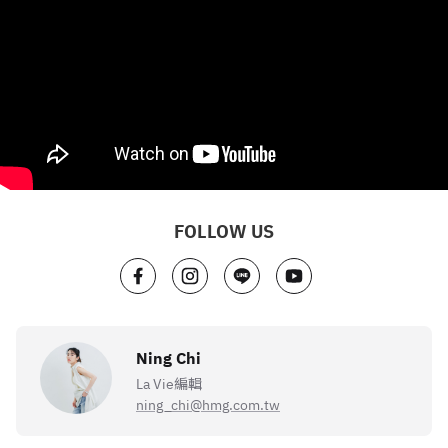
FOLLOW US
Ning Chi
La Vie編輯
ning_chi@hmg.com.tw