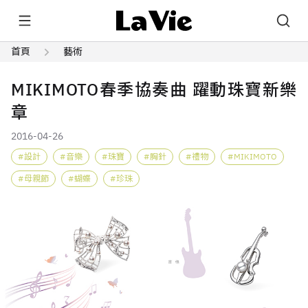
首頁
藝術
MIKIMOTO春季協奏曲 躍動珠寶新樂
章
2016-04-26
設計
音樂
珠寶
胸針
禮物
MIKIMOTO
母親節
蝴蝶
珍珠