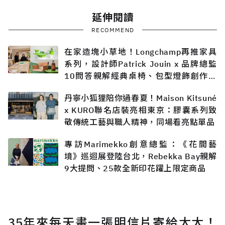
延伸閱讀
RECOMMEND
在家造塊小草地！Longchamp再推家具
系列，設計師Patrick Jouin x 品牌總監
10問答親解經典桌椅、包型燈飾創作過
程
丹寧小狐狸陪你過春夏！Maison Kitsuné
x KURO聯名店裝亮相東京：膠囊系列致
敬傳統工藝與職人精神，同場看亮點單品
專訪Marimekko創意總監：《花間藝
境》巡迴展登陸台北，Rebekka Bay親解
9大提問、25款全新印花躍上限定商品
35年來每天畫一張明信片寄給太太！