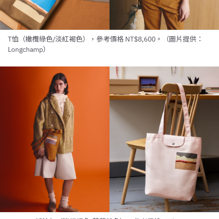
T恤（橄欖綠色/淡紅褐色），參考價格 NT$8,600。（圖片提供：
Longchamp）