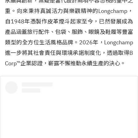
永續與創新，無疑是當代設計兩項不容忽視的重中之
重。向來秉持真誠活力與樂觀精神的Longchamp，
自
1948
年憑製作皮革煙斗起家至今，已然發展成為
產品涵蓋旅行配件、包袋、服飾、眼鏡及鞋履等豐富
類型的全方位生活風格品牌。2026年，Longchamp
進一步將其社會責任與環境承諾制度化，透過取得
B
Corp™
企業認證，嶄露不懈推動永續生產的決心。