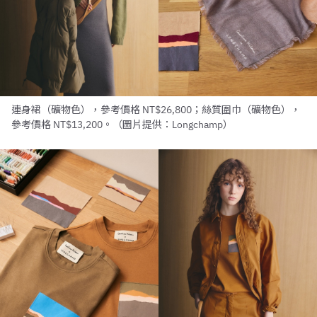
連身裙（礦物色），參考價格 NT$26,800；絲質圍巾（礦物色），
參考價格 NT$13,200。（圖片提供：Longchamp）