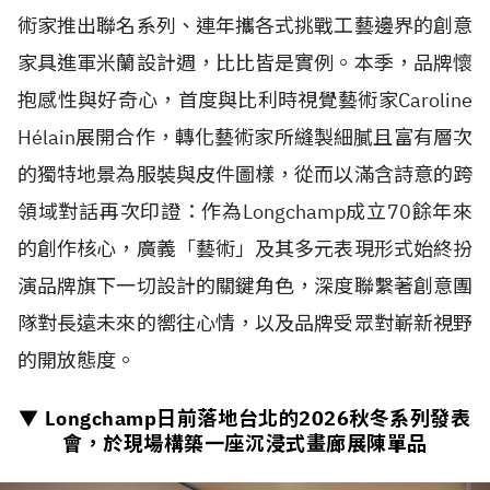
術家推出聯名系列、連年攜各式挑戰工藝邊界的創意
家具進軍米蘭設計週，比比皆是實例。本季，品牌懷
抱感性與好奇心，首度與比利時視覺藝術家Caroline
H
é
lain展開合作，轉化藝術家所縫製細膩且富有層次
的獨特地景為服裝與皮件圖樣，從而以滿含詩意的跨
領域對話再次印證：作為Longchamp成立70餘年來
的創作核心，廣義「藝術」及其多元表現形式始終扮
演品牌旗下一切設計的關鍵角色，深度聯繫著創意團
隊對長遠未來的嚮往心情，以及品牌受眾對嶄新視野
的開放態度。
▼ Longchamp日前落地台北的
2026
秋冬系列發表
會，於現場構築一座沉浸式畫廊展陳單品