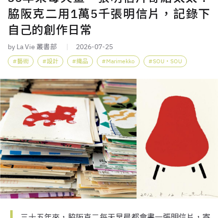
脇阪克二用1萬5千張明信片，記錄下
自己的創作日常
by La Vie 叢書部
2026-07-25
藝術
設計
織品
Marimekko
SOU・SOU
三十五年來，脇阪克二每天早晨都會畫一張明信片，寄