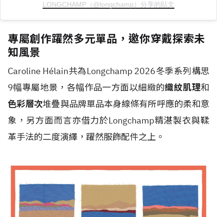
LONGCHAMP（@longchamp）分享的貼文
專屬創作躍然多元單品，邀你穿戴探索未
知風景
Caroline H
é
lain共為Longchamp 2026冬季系列構思
9幅專屬地景，各幅作品一方面以細緻的
織紋肌理
和
色彩層次
堆疊與品牌單品本身線條有所呼應的柔和意
象，另方面而言亦借力於Longchamp精湛製衣與鞣
革手法的二度演繹，躍然服飾配件之上。