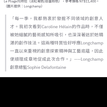
Le Pliage托特包（淡紅褐色/芭蕾粉色），參考價格 NT$11,400。
（圖片提供：Longchamp）
「每一季，我都熱衷於發掘不同領域的創意人
才。我初次看到Caroline Hélain的作品時，不僅
被她細膩的藝術感知所吸引，也深深著迷於她精
湛的創作技法。這兩種特質恰好呼應Longchamp
一直以來重視的創意探索精神與工藝底蘊，因此
便順理成章地促成此次合作。」——Longchamp
創意總監Sophie Delafontaine