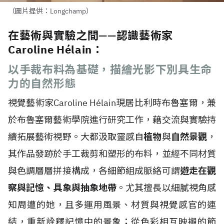
（圖片提供：Longchamp）
在藝術與實驗之間——認識藝術家
Caroline Hélain：
以手裁布料為基礎，描繪光影下別具生命
力的自然形態
視覺藝術家Caroline H
é
lain現居比利時布魯塞爾，兼
於布魯塞爾藝術學院進行研究工作，藉交流與實驗持
續拓展藝術視野。大都汲取靈感自
植物
與
自然景觀
，
其作品發跡於手工裁剪和塑形的布料，並經不同材質
與色調層層拼接構成，各細節組成脈絡可謂
遊走在觀
察與記憶、具象與抽象地帶
。尤其擅長以細膩視角感
知周遭的她，且多運用風景、材質與視覺感官的連
結，重新詮釋記憶中的景象；從色彩相互映襯的節