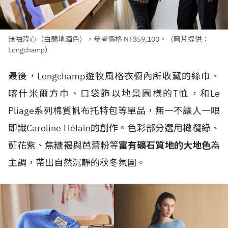
無袖背心（白蘭地酒色），參考價格 NT$59,100。（圖片提供：
Longchamp）
最後，Longchamp遊牧風格衣櫥內所收藏的絲巾、
喀什米爾方巾、口袋飾以地景圖樣的T恤，和Le
Pliage系列棉質帆布托特包等單品，無一不讓人一眼
即識Caroline Hélain的創作。色彩部分選用橄欖綠、
薊花紫、焦糖褐與芭蕾粉等
富有礦石質地的大地色
為
主調，帶出自然沉靜的秋冬氛圍。