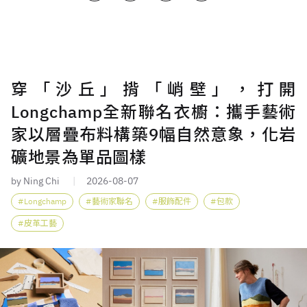
穿「沙丘」揹「峭壁」，打開
Longchamp全新聯名衣櫥：攜手藝術
家以層疊布料構築9幅自然意象，化岩
礦地景為單品圖樣
by Ning Chi
2026-08-07
Longchamp
藝術家聯名
服飾配件
包款
皮革工藝