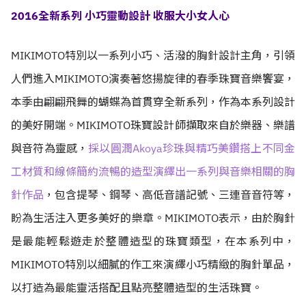
2016全新系列 小巧靈動設計 收服大小女人心
MIKIMOTO特別以一系列小巧、活潑的胸針設計主角，引領
人們進入MIKIMOTO演奏著悠揚旋律的春季珠寶音樂饗宴，
本季由翩翩飛舞的蝴蝶為首貫穿全新系列，作為本系列設計
的美好開端。MIKIMOTO珠寶設計師擷取來自於樂器、樂譜
與音符為靈感，
採以圓潤Akoya珍珠與精巧美鑽搭上不同金
工材質和線條簡約流暢的造型演繹出一系列與音樂相關的胸
針作品
，包含提琴、鋼琴、高低音譜記號、三連音音符等，
盼為生活注入更多美好的樂章。MIKIMOTO表示，由於胸針
是最能輕鬆遊走於整體造型的珠寶類型，在本系列中，
MIKIMOTO特別以細膩的作工來演繹小巧精緻的胸針單品，
以打造為最能靈活搭配且點亮整體造型的生活珠寶。