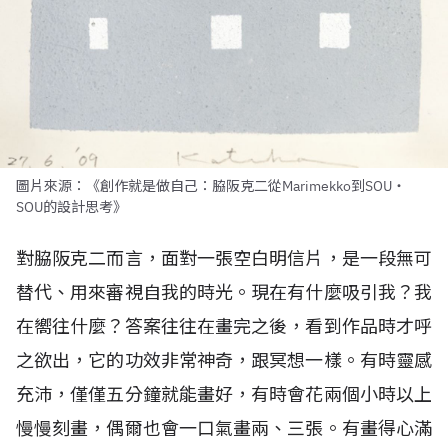
圖片來源：《創作就是做自己：脇阪克二從Marimekko到SOU・
SOU的設計思考》
對脇阪克二而言，面對一張空白明信片，是一段無可
替代、用來審視自我的時光。現在有什麼吸引我？我
在嚮往什麼？答案往往在畫完之後，看到作品時才呼
之欲出，它的功效非常神奇，跟冥想一樣。有時靈感
充沛，僅僅五分鐘就能畫好，有時會花兩個小時以上
慢慢刻畫，偶爾也會一口氣畫兩、三張。有畫得心滿