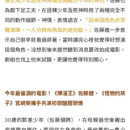
演主角少年及死神兩個性格截然不同的角色
，佐藤也
為戲下足工夫，在詮釋少年及死神時用了兩種完全不
同的動作細節、神情、表情語言，
「這兩個角色非常
難演繹，一人分飾兩角真的是挑戰。」
佐藤進一步表
示自己很早就看過原著，當時讀完心裡就覺得好想演
這個角色，沒想到後來居然聽到消息要改拍成電影，
劇組也找上他來試鏡，更讓他覺得特別開心。
今年最催淚的電影！《爆漫王》佐藤健、《怪物的孩
子》宮崎葵攜手共演初戀酸甜戀情
30歲的郵差少年（佐藤健飾），在母親過世後搬出
家裡獨自居住，而陪伴在身旁的，是他養的一隻小