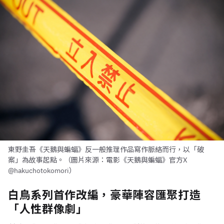
東野圭吾《天鵝與蝙蝠》反一般推理作品寫作脈絡而行，以「破
案」為故事起點。（圖片來源：電影《天鵝與蝙蝠》官方X
@hakuchotokomori）
白鳥系列首作改編，豪華陣容匯聚打造
「人性群像劇」