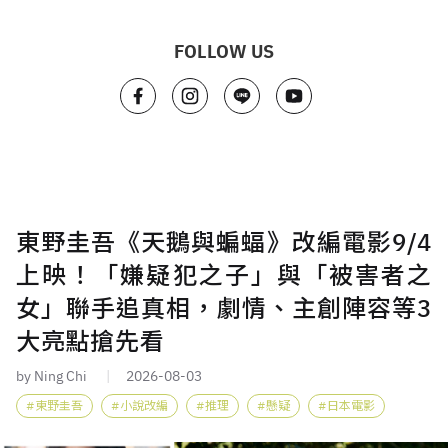
FOLLOW US
東野圭吾《天鵝與蝙蝠》改編電影9/4
上映！「嫌疑犯之子」與「被害者之
女」聯手追真相，劇情、主創陣容等3
大亮點搶先看
by Ning Chi
2026-08-03
東野圭吾
小說改編
推理
懸疑
日本電影