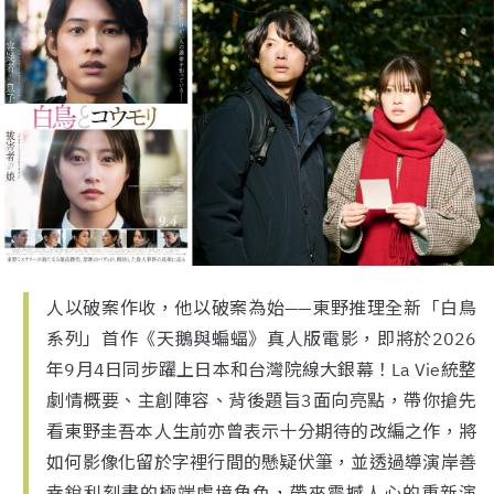
人以破案作收，他以破案為始——東野推理全新「白鳥
系列」首作《天鵝與蝙蝠》真人版電影，即將於2026
年9月4日同步躍上日本和台灣院線大銀幕！La Vie統整
劇情概要、主創陣容、背後題旨3面向亮點，帶你搶先
看東野圭吾本人生前亦曾表示十分期待的改編之作，將
如何影像化留於字裡行間的懸疑伏筆，並透過導演岸善
幸銳利刻畫的極端處境角色，帶來震撼人心的重新演