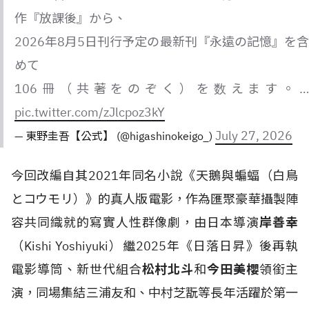
作『放課後』から、
2026年8月5日刊行予定の最新刊『永遠の記憶』を含
めて
106冊（共著をのぞく）を数えます。…
pic.twitter.com/zJlcpoz3kY
July 27, 2026
— 東野圭吾【公式】 (@higashinokeigo_)
今回改編自其2021年同名小說《天鵝與蝙蝠（白鳥
とコウモリ）》的真人版電影，作為匯聚豪華攝製陣
容共同織就的寫實人性群像劇，由日本導演
岸善幸
（Kishi Yoshiyuki）繼2025年《日落日昇》後再執
電影導筒、新世代組合
松村北斗
和
今田美櫻
領銜主
演，同場集結三浦友和、中村芝翫等長年活躍於第一