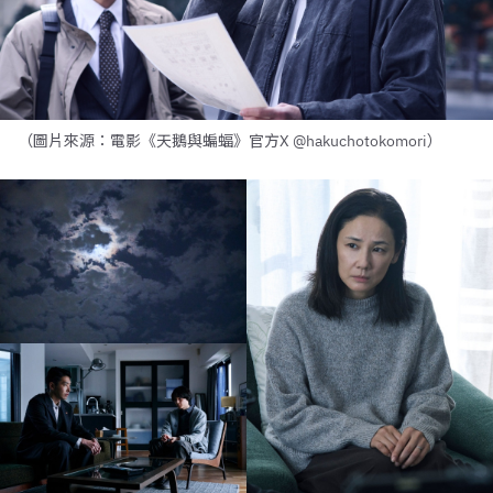
（圖片來源：電影《天鵝與蝙蝠》官方X @hakuchotokomori）