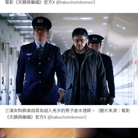
電影《天鵝與蝙蝠》官方X @hakuchotokomori）
三浦友和飾演自首為殺人兇手的男子倉木達郎。（圖片來源：電影
《天鵝與蝙蝠》官方X @hakuchotokomori）