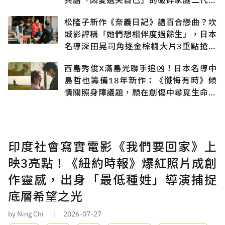
共譜「因愛遺失自己」的破碎家庭二代悲
戀
松隆子新作《奈義日記》譜百合戀曲？坎
城影評稱「她們想相伴度過餘生」，日本
名導深田晃司角逐金棕櫚大片3重點搶先
知
西島秀俊X滿島光聯手追凶！日本名導中
島哲也籌備18年新作：《懺悔有時》傾
情關照身障議題，願在創傷中尋覓生命出
口
印度社會寫實電影《我們要回家》上
映3亮點！《紐約時報》爆紅照片成創
作靈感，出身「最低種姓」導演捕捉
底層希望之光
by Ning Chi
2026-07-27