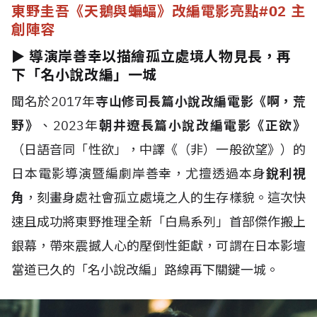
東野圭吾《天鵝與蝙蝠》改編電影亮點
#02 主
創陣容
► 導演岸善幸以描繪孤立處境人物見長，再
下「名小說改編」一城
聞名於2017年
寺山修司長篇小說改編電影《啊，荒
野》
、2023年
朝井遼長篇小說改編電影《正欲》
（日語音同「性欲」，中譯《（非）一般欲望》）的
日本電影導演暨編劇岸善幸，尤擅透過本身
銳利視
角
，刻畫身處社會孤立處境之人的生存樣貌。這次快
速且成功將東野推理全新「白鳥系列」首部傑作搬上
銀幕，帶來震撼人心的壓倒性鉅獻，可謂在日本影壇
當道已久的「名小說改編」路線再下關鍵一城。