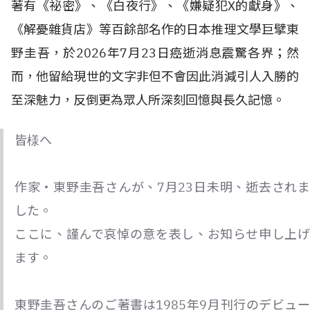
著有《祕密》、《白夜行》、《嫌疑犯X的獻身》、
《解憂雜貨店》等百餘部名作的日本推理文學巨擘東
野圭吾，於2026年7月23日癌逝消息震驚各界；然
而，他留給現世的文字非但不會因此消減引人入勝的
至深魅力，反倒更為眾人所深刻回憶與長久記憶。
皆様へ
作家・東野圭吾さんが、7月23日未明、逝去されま
した。
ここに、謹んで哀悼の意を表し、お知らせ申し上げ
ます。
東野圭吾さんのご著書は1985年9月刊行のデビュー