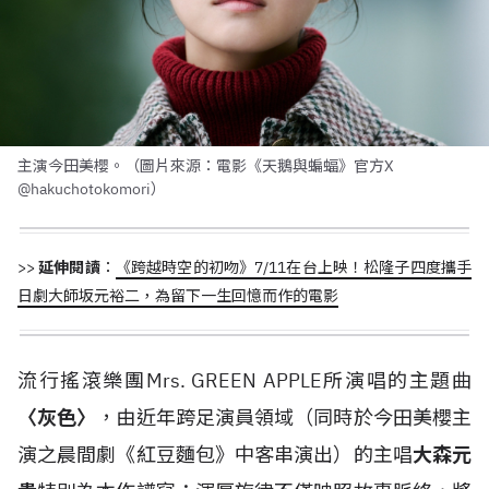
主演今田美櫻。（圖片來源：電影《天鵝與蝙蝠》官方X
@hakuchotokomori）
>>
延伸閱讀
：
《跨越時空的初吻》7/11在台上映！松隆子四度攜手
日劇大師坂元裕二，為留下一生回憶而作的電影
流行搖滾樂團Mrs. GREEN APPLE所演唱的主題曲
〈灰色〉
，由近年跨足演員領域（同時於今田美櫻主
演之晨間劇《紅豆麵包》中客串演出）的主唱
大森元