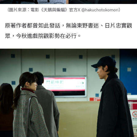
（圖片來源：電影《天鵝與蝙蝠》官方X @hakuchotokomori）
原著作者都曾如此發話，無論東野書迷、日片忠實觀
眾，今秋進戲院觀影勢在必行。