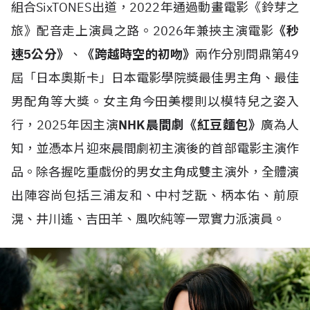
組合SixTONES出道，2022年通過動畫電影《鈴芽之
旅》配音走上演員之路。2026年兼挾主演電影
《秒
速5公分》
、
《跨越時空的初吻》
兩作分別問鼎第49
屆「日本奧斯卡」日本電影學院獎最佳男主角、最佳
男配角等大獎。女主角今田美櫻則以模特兒之姿入
行，2025年因主演
NHK晨間劇《紅豆麵包》
廣為人
知，並憑本片迎來晨間劇初主演後的首部電影主演作
品。除各握吃重戲份的男女主角成雙主演外，全體演
出陣容尚包括三浦友和、中村芝翫、柄本佑、前原
滉、井川遙、吉田羊、風吹純等一眾實力派演員。