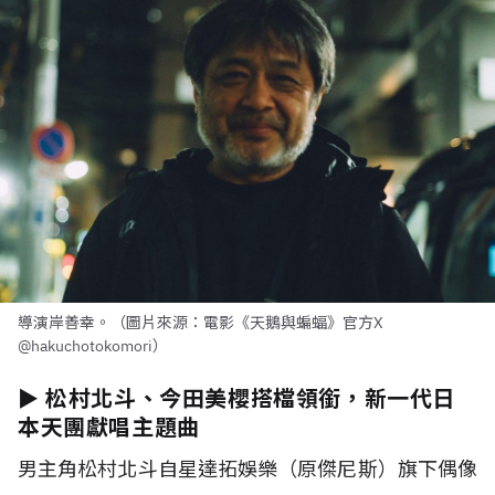
導演岸善幸。（圖片來源：電影《天鵝與蝙蝠》官方X
@hakuchotokomori）
► 松村北斗、今田美櫻搭檔領銜，新一代日
本天團獻唱主題曲
男主角松村北斗自星達拓娛樂（原傑尼斯）旗下偶像