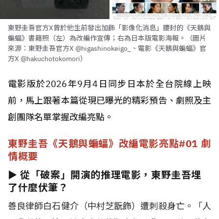
東野圭吾官方X曾於他生前發出加飾「影像化消息」腰封的《天鵝與
蝙蝠》書籍照（左）為改編作宣傳；右為日本版電影海報。（圖片
來源：東野圭吾官方X @higashinokeigo_、電影《天鵝與蝙蝠》官
方X @hakuchotokomori）
電影版於2026年9月4日同步日本於全台院線上映
前，馬上跟著本篇從現已曝光的精彩預告、劇照及主
創團隊名單掌握改編亮點。
東野圭吾《天鵝與蝙蝠》改編電影亮點#01 劇
情概要
► 從「破案」開演的推理電影，東野圭吾埋
了什麼伏筆？
善良律師白石健介（中村芝翫飾）遭刺殺身亡。「人