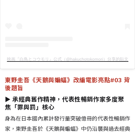
映画『白鳥とコウモリ』公式（@hakuchotokomori）分享的貼文
東野圭吾《天鵝與蝙蝠》改編電影亮點
#03 背
後題旨
► 承經典舊作精神，代表性暢銷作家多度聚
焦「罪與罰」核心
身為在日本國內累計發行量突破億冊的代表性暢銷作
家，東野圭吾於《天鵝與蝙蝠》中仍沿襲與過去經典