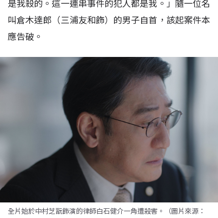
是我殺的。這一連串事件的犯人都是我。」隨一位名
叫倉木達郎（三浦友和飾）的男子自首，該起案件本
應告破。
全片始於中村芝翫飾演的律師白石健介一角遭殺害。（圖片來源：