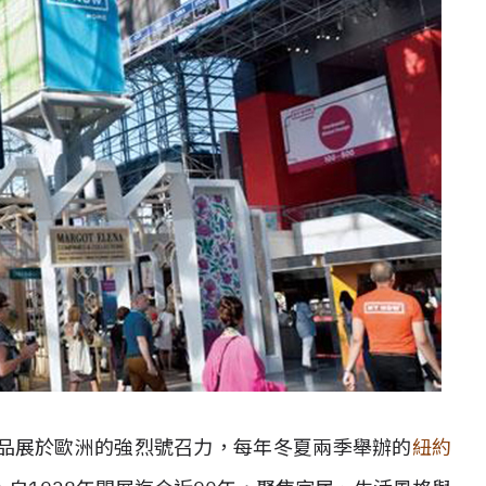
品展於歐洲的強烈號召力，每年冬夏兩季舉辦的
紐約