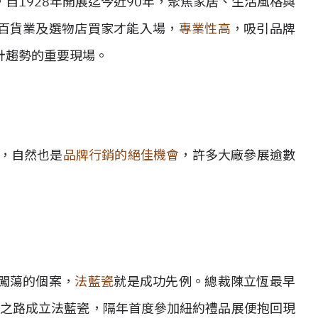
，自1928年開展迄今近90年，聚焦家居、生活風格與
百貨業及選物店買家才能入場，
專業性高
，吸引品牌
計趨勢的重要現場。
訪，自然也是
品牌行銷的絕佳機會
，許多大廠參展逾數
闖蕩的個案，
法藍瓷
就是成功先例。總裁陳立恆最早
牌之路成立法藍瓷，隔年首度參加紐約禮品展便抱回現