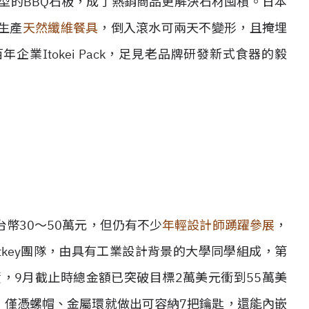
型的BBQ石板，成了熱銷商品更解決石材囤積。日本
生產
天然纖維餐具
，倒入滾水可兩天不變形，且掩埋
業Itokei Pack，足見老品牌研發新式食器的毅
幣30～50萬元，但仍有不少
年輕設計師踴躍參展
，
tkey團隊，由具有工業設計背景的大學同學組成，第
er上線募資，9月截止時總金額已突破目標2萬美元衝到55萬美
構造，僅憑螺帽、金屬環就做出可容納7把鑰匙，還能內嵌