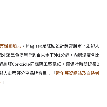
有暢銷潛力
。Magisso是紅點設計獎常勝軍，創辦人
把外頭黑色塗層拿到自來水下沖1分鐘，內層溫度會比
瓶Corkcicle同樣藉工藝竄紅，讓保冷時間延長2
夥人史蒂芬分享品牌背景：「
近年募資網站及自造者
。
」