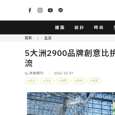
建築
設計
時尚
首頁
生活
5大洲2900品牌創意
流
by 商業周刊
2016-10-07
設計
回收
趨勢
觀察
募資