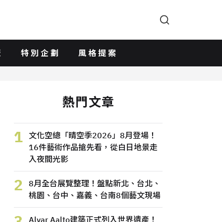
版
特別企劃
風格提案
熱門文章
1
文化空總「晴空季2026」8月登場！
16件藝術作品搶先看，從白日地景走
入夜間光影
2
8月全台展覽整理！盤點新北、台北、
桃園、台中、嘉義、台南8個藝文現場
3
Alvar Aalto建築正式列入世界遺產！