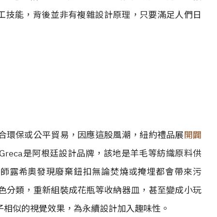
多工技能，背後並非有複雜設計原理，只要滿足人們日
合環保或公平貿易，因應這股風潮，紐約禮品展
開闢
Greca是阿根廷設計品牌，該地是羊毛等紡織原料供
設計師露希奧發現廢棄鈕扣無論焚燒或掩埋都會帶來污
色分類，重新組裝成花瓶等收納器皿，甚至變成小玩
子相似的視覺效果，為永續設計加入趣味性。