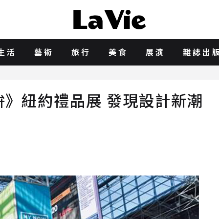
生活
藝術
旅行
美食
展演
雜誌出
比拚》紐約禮品展 發現設計新潮