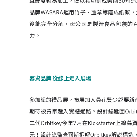
且硬度軟易加工，便以其切割成美國50州造
品牌WASARA運用竹子、蘆葦等磨成紙漿，
後能完全分解，母公司是製造食品包裝的百年企
力。
募資品牌 從線上走入展場
參加紐約禮品展，布展加人員花費少說要新台
期待被買家選入實體通路。設計鑰匙圈Orbi
二代Orbitkey今年7月在Kickstart
元！設計總監查爾斯拆解Orbitkey解說