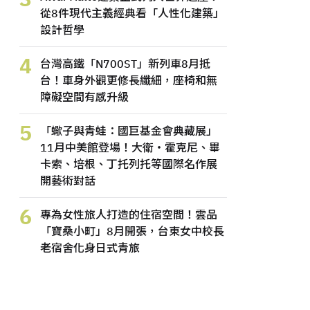
從8件現代主義經典看「人性化建築」
設計哲學
4
台灣高鐵「N700ST」新列車8月抵
台！車身外觀更修長纖細，座椅和無
障礙空間有感升級
5
「蠍子與青蛙：國巨基金會典藏展」
11月中美館登場！大衛・霍克尼、畢
卡索、培根、丁托列托等國際名作展
開藝術對話
6
專為女性旅人打造的住宿空間！雲品
「寶桑小町」8月開張，台東女中校長
老宿舍化身日式青旅