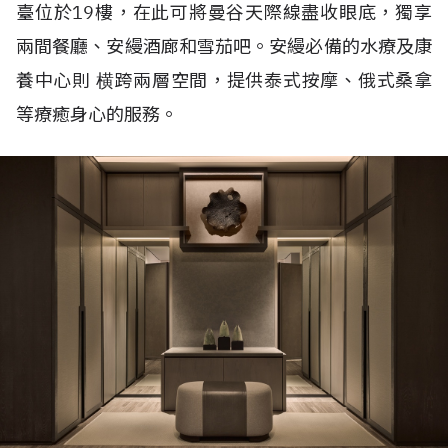
臺位於
19
樓，在此可將曼谷天際線盡收眼底，獨享
兩間餐廳、安縵酒廊和雪茄吧。安縵必備的水療及康
養中心則
横跨兩層空間，提供泰式按摩、俄式桑拿
等療癒身心的服務。