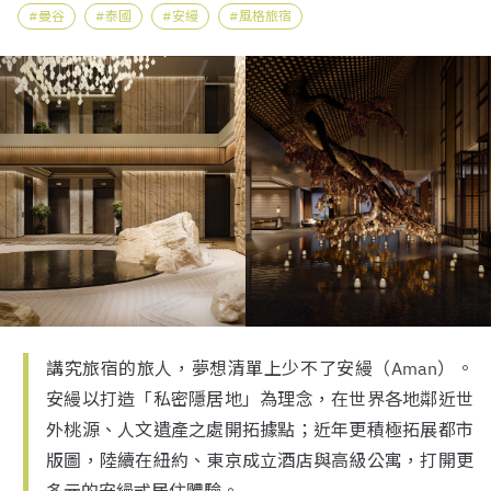
曼谷
泰國
安縵
風格旅宿
講究旅宿的旅人，夢想清單上少不了安縵（Aman）。
安縵以打造「私密隱居地」為理念，在世界各地鄰近世
外桃源、人文遺產之處開拓據點；近年更積極拓展都市
版圖，陸續在紐約、東京成立酒店與高級公寓，打開更