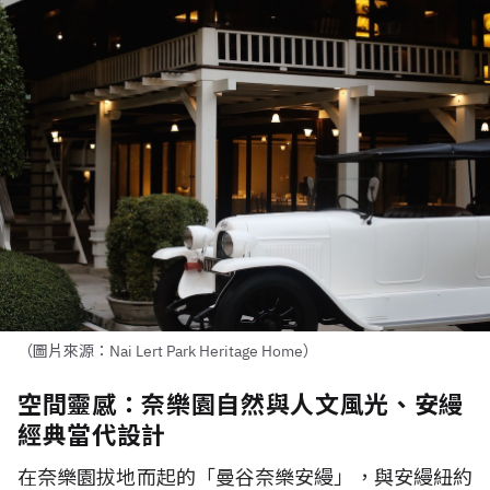
（圖片來源：Nai Lert Park Heritage Home）
空間靈感：奈樂園自然與人文風光、安縵
經典當代設計
在奈樂園拔地而起的「曼谷奈樂安縵」，與安縵紐約