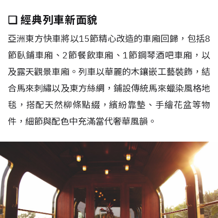
❏ 經典列車新面貌
亞洲東方快車將以15節精心改造的車廂回歸，包括8
節臥鋪車廂、2節餐飲車廂、1節鋼琴酒吧車廂，以
及露天觀景車廂。列車以華麗的木鑲嵌工藝裝飾，結
合馬來刺繡以及東方絲綢，鋪設傳統馬來蠟染風格地
毯，搭配天然柳條點綴，繽紛靠墊、手繪花盆等物
件，細節與配色中充滿當代奢華風韻。