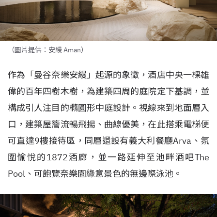
（圖片提供：安縵 Aman）
作為「曼谷奈樂安縵」起源的象徵，酒店中央一棵雄
偉的百年四樹木樹，為建築四周的庭院定下基調，並
構成引人注目的橢圓形中庭設計。視線來到地面層入
口，建築屋簷流暢飛揚、曲線優美，在此搭乘電梯便
可直達
9
樓接待區，同層還設有義大利餐廳
Arva
、氛
圍愉悅的
1872
酒廊，並一路延伸至池畔酒吧
The
Pool
、可飽覽奈樂園綠意景色的無邊際泳池。