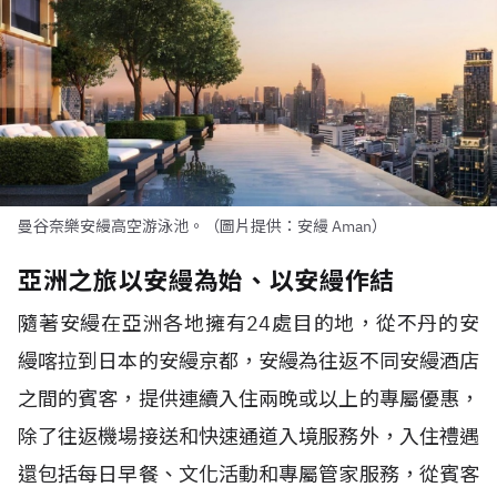
曼谷奈樂安縵高空游泳池。（圖片提供：安縵 Aman）
亞洲之旅以安縵為始、以安縵作結
隨著安縵在亞洲各地擁有
24
處目的地，從不丹的安
縵喀拉到日本的安縵京都，安縵為往返不同安縵酒店
之間的賓客，提供連續入住兩晚或以上的專屬優惠，
除了往返機場接送和快速通道入境服務外，入住禮遇
還包括每日早餐、文化活動和專屬管家服務，從賓客