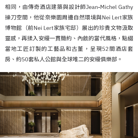
相同，由傳奇酒店建築與設計師
Jean-Michel Gathy
操刀空間，他從奈樂園周邊自然環境與
Nei Lert
家族
博物館（前
Nei Lert
家族宅邸）展出的珍貴文物汲取
靈感，再揉入安縵一貫簡約、內斂的當代風格，點綴
當地工匠訂製的工藝品和古董，呈現
52
間酒店套
房、約
50
套私人公館與全球唯二的安縵俱樂部。