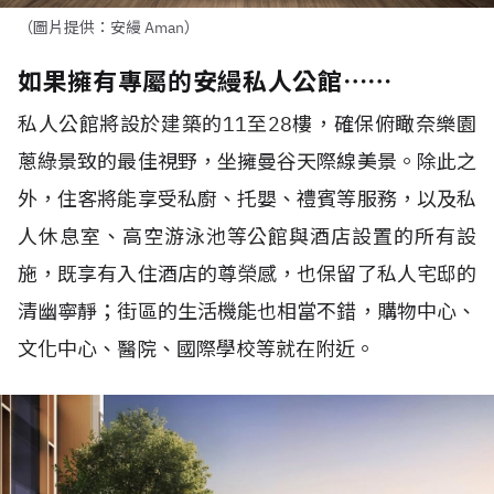
（圖片提供：安縵 Aman）
如果擁有專屬的安縵私人公館⋯⋯
私人公館將設於建築的11至28樓，確保俯瞰奈樂園
蔥綠景致的最佳視野，坐擁曼谷天際線美景。除此之
外，住客將能享受私廚、托嬰、禮賓等服務，以及私
人休息室、高空游泳池等公館與酒店設置的所有設
施，既享有入住酒店的尊榮感，也保留了私人宅邸的
清幽寧靜；街區的生活機能也相當不錯，購物中心、
文化中心、醫院、國際學校等就在附近。