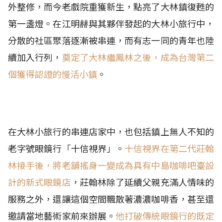
外整修，而今老戲院重獲新生，點亮了大林鎮復甦的
第一盞燈。在江明赫與其夥伴發起的大林小旅行中，
分散的社區聚落逐漸被串連，而有志一同的青年也陸
續加入行列，
奠定了大林繼鳳林之後，成為台灣第二
個獲得認證的慢活小鎮
。
在大林小旅行的串連店家中，也包括鎮上無人不知的
老字號眼鏡行「十信視界」。
十信視界在第二代莊翰
林接手後，將老舖搖身一變成為具有中島咖啡吧臺設
計的新式眼鏡店
，莊翰林除了延續父親充滿人情味的
服務之外，還讓這個空間飄散著濃濃咖啡香，甚至還
邀請當地藝術家前來辦展。
他打破傳統眼鏡行的既定