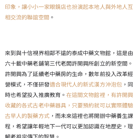
印象，讓小小一家眼鏡店也扮演起本地人與外地人互
相交流的聯誼空間
。
來到與十信視界相鄰不遠的泰成中藥文物館，這是由
六十載中藥老舖第三代老闆許開興所創立的新空間。
許開興為了延續老
中藥房的生命，數年前投入改革經
營模式，不僅研發
適合現代人的新式漢方沖泡包
，同
時也希望投入推廣教育。
在這間文物館裡，有許開興
收藏的各式古老中藥器具，只要預約就可以實際體驗
古早人的製藥方式
，而未來這裡也將開辦中藥養生課
程，希望讓年輕地下一代可以更加認識在地歷史，理
解老祖宗傳下的智慧。