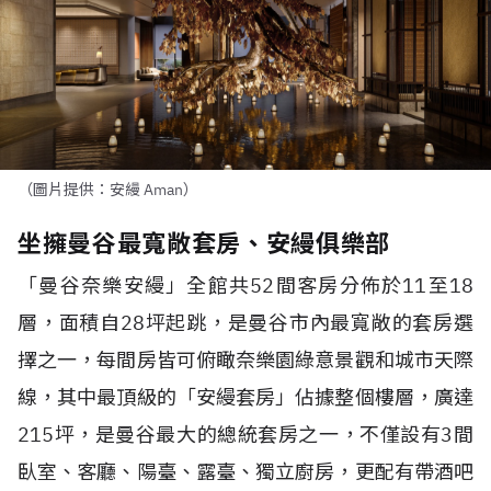
（圖片提供：安縵 Aman）
坐擁曼谷最寬敞套房、安縵俱樂部
「曼谷奈樂安縵」全館共
52
間客房分佈於
11
至
18
層，面積自
28
坪起跳，是曼谷市內最寬敞的套房選
擇之一，每間房皆可俯瞰奈樂園綠意景觀和城市天際
線，其中最頂級的「安縵套房」佔據整個樓層，廣達
215
坪，是曼谷最大的總統套房之一，不僅設有
3
間
臥室、客廳、陽臺、露臺、獨立廚房，更配有帶酒吧