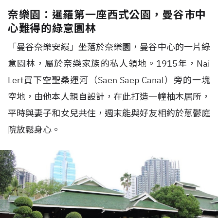
奈樂園：暹羅第一座西式公園，曼谷市中
心難得的綠意園林
「曼谷奈樂安縵」坐落於奈樂園，曼谷中心的一片綠
意園林，屬於奈樂家族的私人領地。1915年，Nai
Lert買下空聖桑運河（Saen Saep Canal）旁的一塊
空地，由他本人親自設計，在此打造一幢柚木居所，
平時與妻子和女兒共住，週末能與好友相約於蔥鬱庭
院放鬆身心。