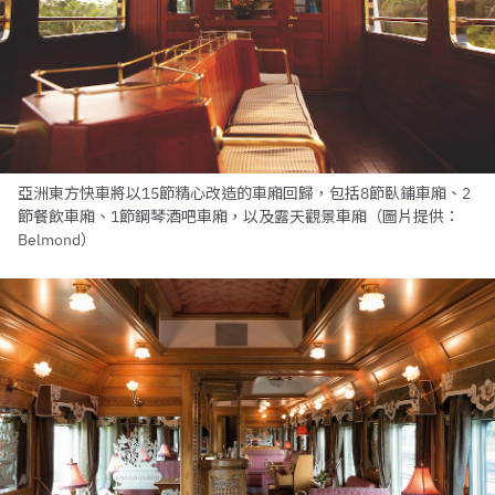
亞洲東方快車將以15節精心改造的車廂回歸，包括8節臥鋪車廂、2
節餐飲車廂、1節鋼琴酒吧車廂，以及露天觀景車廂（圖片提供：
Belmond）