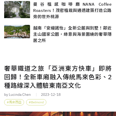
曼谷植感咖啡廳NANA Coffee
Roasters！茂密植栽與通透建築打造公路
旁的世外桃源
越南「安縵諾怡」全新公館與別墅！鄰近
主山國家公園，綠意與海景圍繞的奢華隱
居之所
奢華鐵道之旅「亞洲東方快車」即將
回歸！全新車廂融入傳統馬來色彩、2
種路線深入體驗東南亞文化
by Lucinda Chen
2023-12-18
馬來西亞
Belmond