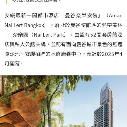
多元的安縵式居住體驗。
安縵最新一間都市酒店「曼谷奈樂安縵」（
Aman
Nai Lert Bangkok
），落址於曼谷使館區的熱帶叢林
——
奈樂園（
Nai Lert Park
），由設有
52
間套房的酒
店與私人公館共構，並配有面向曼谷城市景色的無邊
際泳池、安縵招牌的水療康養中心，預計於
2025
年
4
月開幕。