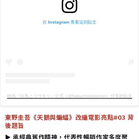
在 Instagram 查看這則貼文
映画『白鳥とコウモリ』公式（@hakuchotokomori）分享的貼文
東野圭吾《天鵝與蝙蝠》改編電影亮點
#03 背
後題旨
► 承經典舊作精神，代表性暢銷作家多度聚