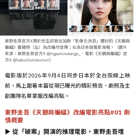
東野圭吾官方X曾於他生前發出加飾「影像化消息」腰封的《天鵝與
蝙蝠》書籍照（左）為改編作宣傳；右為日本版電影海報。（圖片
來源：東野圭吾官方X @higashinokeigo_、電影《天鵝與蝙蝠》官
方X @hakuchotokomori）
電影版於2026年9月4日同步日本於全台院線上映
前，馬上跟著本篇從現已曝光的精彩預告、劇照及主
創團隊名單掌握改編亮點。
東野圭吾《天鵝與蝙蝠》改編電影亮點#01 劇
情概要
► 從「破案」開演的推理電影，東野圭吾埋