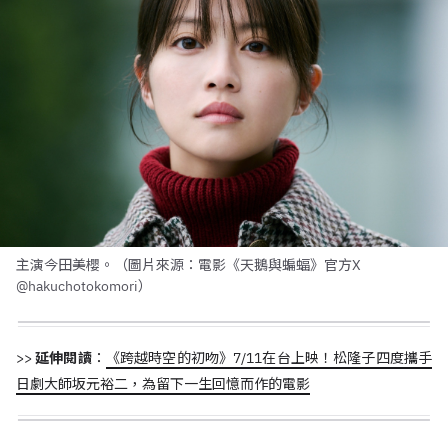
主演今田美櫻。（圖片來源：電影《天鵝與蝙蝠》官方X
@hakuchotokomori）
>>
延伸閱讀
：
《跨越時空的初吻》7/11在台上映！松隆子四度攜手
日劇大師坂元裕二，為留下一生回憶而作的電影