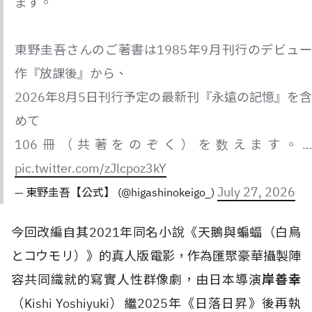
ます。
東野圭吾さんのご著書は1985年9月刊行のデビュー
作『放課後』から、
2026年8月5日刊行予定の最新刊『永遠の記憶』を含
めて
106冊（共著をのぞく）を数えます。…
pic.twitter.com/zJlcpoz3kY
July 27, 2026
— 東野圭吾【公式】 (@higashinokeigo_)
今回改編自其2021年同名小說《天鵝與蝙蝠（白鳥
とコウモリ）》的真人版電影，作為匯聚豪華攝製陣
容共同織就的寫實人性群像劇，由日本導演
岸善幸
（Kishi Yoshiyuki）繼2025年《日落日昇》後再執