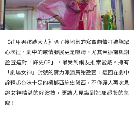
《花甲男孩轉大人》除了接地氣的寫實劇情打進觀眾
心坎裡，劇中的感情發展更是吸睛。尤其蔡振南與謝
盈萱這對「輝史CP」，最受到網友推崇愛戴。擁有
「劇場女神」封號的實力派演員謝盈萱，這回在劇中
詮釋起台味十足的檳榔西施史黛西，不僅讓人再次見
證女神精湛的好演技，更讓人見識到她那超殺的氣
魄！