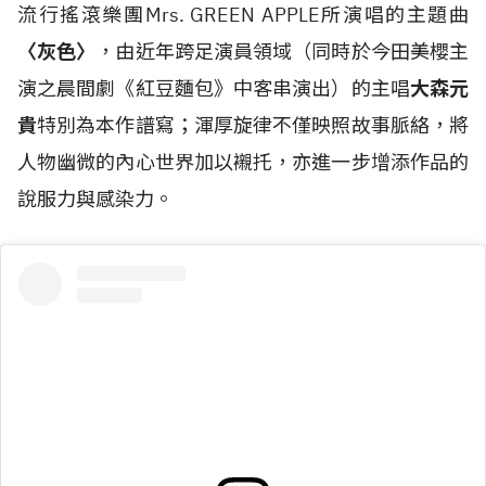
流行搖滾樂團Mrs. GREEN APPLE所演唱的主題曲
〈灰色〉
，由近年跨足演員領域（同時於今田美櫻主
演之晨間劇《紅豆麵包》中客串演出）的主唱
大森元
貴
特別為本作譜寫；渾厚旋律不僅映照故事脈絡，將
人物幽微的內心世界加以襯托，亦進一步增添作品的
說服力與感染力。