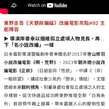
東野圭吾《天鵝與蝙蝠》改編電影亮點
#02 主
創陣容
► 導演岸善幸以描繪孤立處境人物見長，再
下「名小說改編」一城
日本電影導演暨編劇岸善幸聞名於2017年
寺山修司
小說改編電影《啊，荒野》
、2023年
朝井遼小說改
編電影《正欲》
（日語音同「性欲」，中譯《（非）
一般欲望》，講述社會少見的「戀水」情結），尤擅
透過本身
銳利視角
，刻畫身處社會孤立處境之人的生
存樣貌。這次快速且成功將東野推理全新「白鳥系
列」首部傑作搬上銀幕，帶來震撼人心的壓倒性鉅