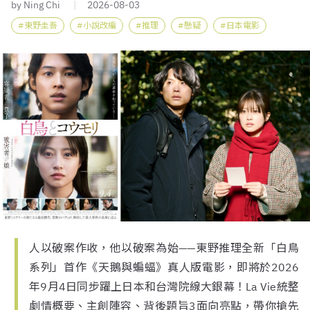
by Ning Chi
2026-08-03
東野圭吾
小說改編
推理
懸疑
日本電影
人以破案作收，他以破案為始——東野推理全新「白鳥
系列」首作《天鵝與蝙蝠》真人版電影，即將於2026
年9月4日同步躍上日本和台灣院線大銀幕！La Vie統整
劇情概要、主創陣容、背後題旨3面向亮點，帶你搶先