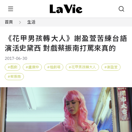
首頁
生活
《花甲男孩轉大人》謝盈萱苦練台語
演活史黛西 對戲蔡振南打罵來真的
2017-06-30
戲劇
盧廣仲
植劇場
花甲男孩轉大人
謝盈萱
蔡振南