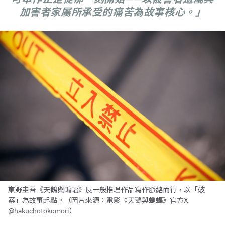
加害者家屬所承受的痛苦為故事核心。」
東野圭吾《天鵝與蝙蝠》反一般推理作品寫作脈絡而行，以「破
案」為故事起點。（圖片來源：電影《天鵝與蝙蝠》官方X
@hakuchotokomori）