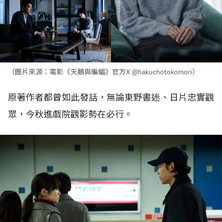
（圖片來源：電影《天鵝與蝙蝠》官方X @hakuchotokomori）
原著作者都曾如此發話，無論東野書迷、日片忠實觀
眾，今秋進戲院觀影勢在必行。