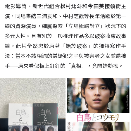
電影導筒、新世代組合
松村北斗
和
今田美櫻
領銜主
演，同場集結三浦友和、中村芝翫等長年活躍於第一
線的資深演員，細膩探索「立場極端對立」狀況下的
多元人性。且有別於一般推理作品多以破案收束故事
線，此片全然忠於原著「始於破案」的獨特寫作手
法：當本不該相遇的嫌疑犯之子與被害者之女並肩攜
手——原來看似板上釘釘的「真相」，竟開始動搖。