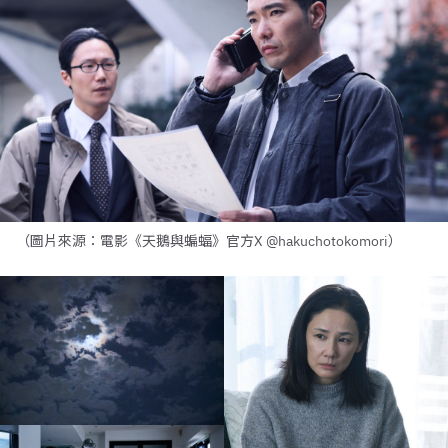
（圖片來源：電影《天鵝與蝙蝠》官方X @hakuchotokomori）