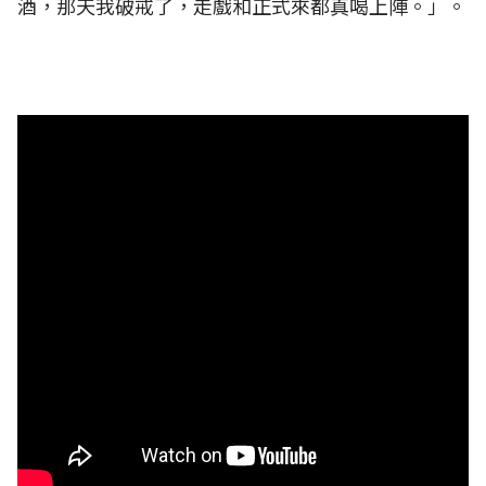
酒，那天我破戒了，走戲和正式來都真喝上陣。」。