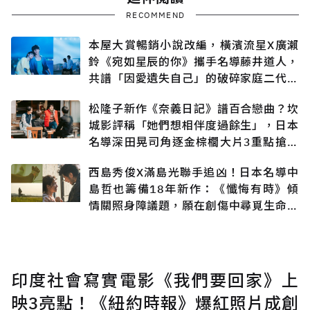
RECOMMEND
本屋大賞暢銷小說改編，橫濱流星X廣瀨
鈴《宛如星辰的你》攜手名導藤井道人，
共譜「因愛遺失自己」的破碎家庭二代悲
戀
松隆子新作《奈義日記》譜百合戀曲？坎
城影評稱「她們想相伴度過餘生」，日本
名導深田晃司角逐金棕櫚大片3重點搶先
知
西島秀俊X滿島光聯手追凶！日本名導中
島哲也籌備18年新作：《懺悔有時》傾
情關照身障議題，願在創傷中尋覓生命出
口
印度社會寫實電影《我們要回家》上
映3亮點！《紐約時報》爆紅照片成創