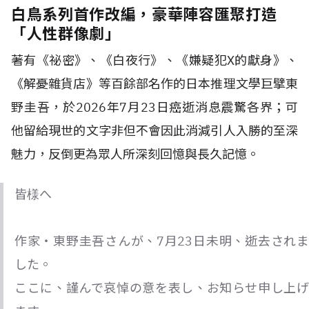
白鳥系列首作改編，豪華陣容匯聚打造
「人性群像劇」
著有《祕密》、《白夜行》、《嫌疑犯X的獻身》、
《解憂雜貨店》等百餘部名作的日本推理文學巨擘東
野圭吾，於2026年7月23日癌逝消息震驚各界；可
他留給現世的文字非但不會因此消減引人入勝的至深
魅力，反倒更為眾人所深刻回憶與長久記憶。
皆様へ
作家・東野圭吾さんが、7月23日未明、逝去されま
した。
ここに、謹んで哀悼の意を表し、お知らせ申し上げ