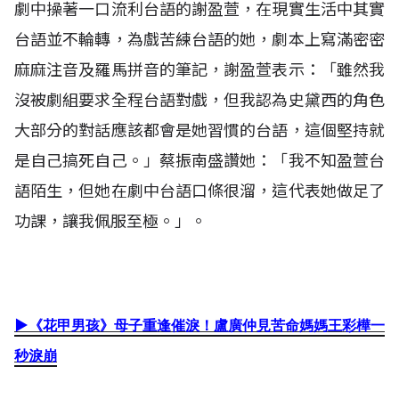
劇中操著一口流利台語的謝盈萱，在現實生活中其實
台語並不輪轉，為戲苦練台語的她，劇本上寫滿密密
麻麻注音及羅馬拼音的筆記，謝盈萱表示：「雖然我
沒被劇組要求全程台語對戲，但我認為史黛西的角色
大部分的對話應該都會是她習慣的台語，這個堅持就
是自己搞死自己。」蔡振南盛讚她：「我不知盈萱台
語陌生，但她在劇中台語口條很溜，這代表她做足了
功課，讓我佩服至極。」。
▶
《花甲男孩》母子重逢催淚！盧廣仲見苦命媽媽王彩樺一
秒淚崩