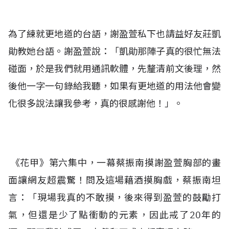
為了練就更地道的台語，謝盈萱私下也請益好友莊凱
勛教她台語。謝盈萱說：「凱勛那陣子真的很忙無法
碰面，於是我們就用通訊軟體，先釐清前文後理，然
後他一字一句錄給我聽，如果有更地道的用法他會變
化很多說法讓我參考，真的很感謝他！」。
《花甲》第六集中，一幕蔡振南摸謝盈萱胸部的畫
面讓網友超震驚！問及這場藉酒摸胸戲，蔡振南坦
言：「現場我真的不敢摸，後來得到盈萱的鼓勵打
氣，但還是少了點衝動的元素，因此戒了20年的