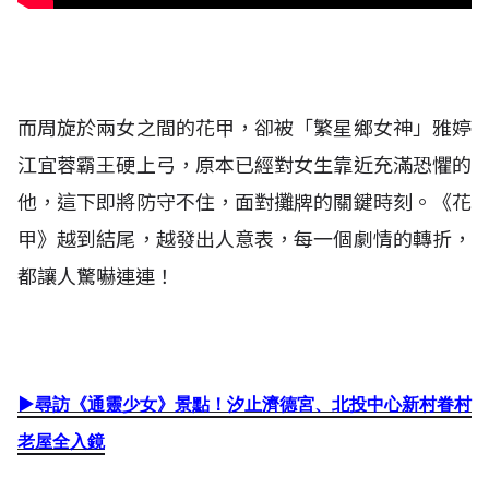
而周旋於
兩女之間的花甲，卻被「繁星鄉女神」雅婷
江宜蓉霸王硬上弓，原本已經對女生靠近充滿恐懼的
他，這下即將防守不住，面對攤牌的關鍵時刻。《花
甲》越到結尾，越發出人意表，每一個劇情的轉折，
都讓人驚嚇連連！
▶
尋訪《通靈少女》景點！汐止濟德宮、北投中心新村眷村
老屋全入鏡