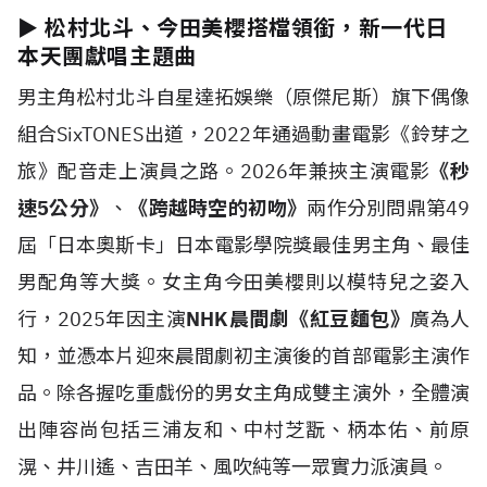
► 松村北斗、今田美櫻搭檔領銜，新一代日
本天團獻唱主題曲
男主角松村北斗自星達拓娛樂（原傑尼斯）旗下偶像
組合SixTONES出道，2022年通過動畫電影《鈴芽之
旅》配音走上演員之路。2026年兼挾主演電影
《秒
速5公分》
、
《跨越時空的初吻》
兩作分別問鼎第49
屆「日本奧斯卡」日本電影學院獎最佳男主角、最佳
男配角等大獎。女主角今田美櫻則以模特兒之姿入
行，2025年因主演
NHK晨間劇《紅豆麵包》
廣為人
知，並憑本片迎來晨間劇初主演後的首部電影主演作
品。除各握吃重戲份的男女主角成雙主演外，全體演
出陣容尚包括三浦友和、中村芝翫、柄本佑、前原
滉、井川遙、吉田羊、風吹純等一眾實力派演員。