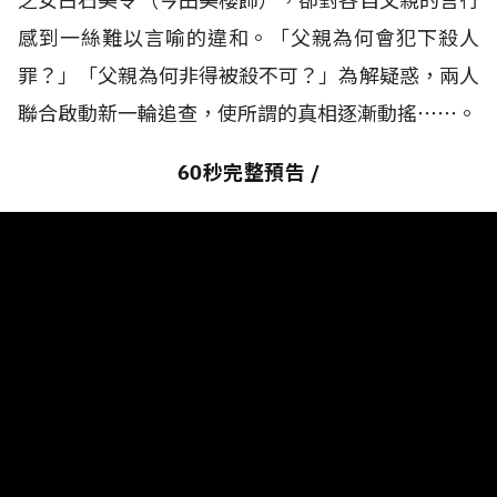
之女白石美令（今田美櫻飾），卻對各自父親的言行
感到一絲難以言喻的違和。「父親為何會犯下殺人
罪？」「父親為何非得被殺不可？」為解疑惑，兩人
聯合啟動新一輪追查，使所謂的真相逐漸動搖⋯⋯。
60秒完整預告 /