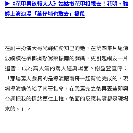
▶《花甲男孩轉大人》姑姑揪花甲相親去！花明、雅
婷上演浪漫「墓仔埔也敢去」橋段
在劇中扮演大哥光輝
紅粉知己的她，在
第四集片尾涕
淚縱橫在檳榔攤怒罵蔡振南的戲碼，更引起網友一片
迴響，成為高人氣的罵人經典場面
。謝盈萱直呼：
「那場罵人戲真的是導演跟南哥一起幫忙完成的，現
場導演偷偷給了南哥指令，在我罵完之後再丟些即興
台詞把我的情緒更往上推，後面的反應其實都是現場
來的。」。