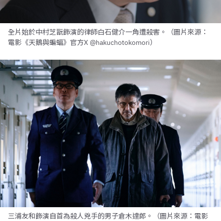
全片始於中村芝翫飾演的律師白石健介一角遭殺害。（圖片來源：
電影《天鵝與蝙蝠》官方X @hakuchotokomori）
三浦友和飾演自首為殺人兇手的男子倉木達郎。（圖片來源：電影