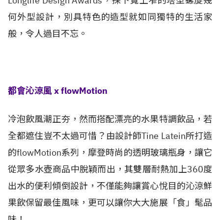
Longlife Design Awards，採下寬上窄的塔型螺旋幾
何外型設計，別具特色的造型就如同獨特的生活家
般，令人過目不忘。
都會沁涼風 x flowMotion
冷泡飲風潮正夯，然而搭配漂亮的水果特調飲品，若
全都遮住豈不太過可惜？由設計師Tine Latein所打造
的flowMotion系列，摩登時尚的透明玻璃瓶身，讓它
從眾多水壺商品中脫穎而出，其雙層耐熱加上360度
出水的便利傾倒設計，不僅能夠讓賞心悅目的沁涼鮮
果飲保留最佳風味，更可以讓你大大施展「食」髦品
味！