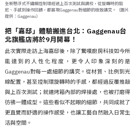
全新懸浮式不鏽鋼控制環經過上百次測試與調校，從旋轉時的阻
尼、手感到操作回饋，都展現Gaggenau對細節的極致講究。（圖片
提供：Gaggenau）
把「嘉邸」體驗搬進台北：Gaggenau台
北旗艦店將於9月開幕！
此次實際走訪上海嘉邸後，除了驚嘆廚房科技如今所
能達到的人性化程度，更令人印象深刻的是
Gaggenau對每一處細節的講究。從材質、比例到光
線配置，甚至控制環旋轉時的手感，都經過反覆推敲
與上百次測試；就連烤箱內部的焊接處，也被打磨得
彷彿一體成型。這些看似不起眼的細節，共同成就了
更直覺而舒適的操作感受，也讓工藝自然融入日常生
活與空間。