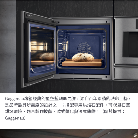
Gaggenau烤箱經典的星空藍琺瑯內膽，源自百年累積的琺瑯工藝，
是品牌最具辨識度的設計之一；搭配專用烘焙石配件，可模擬石窯
烘烤環境，適合製作披薩、歐式麵包與法式薄餅。（圖片提供：
Gaggenau）