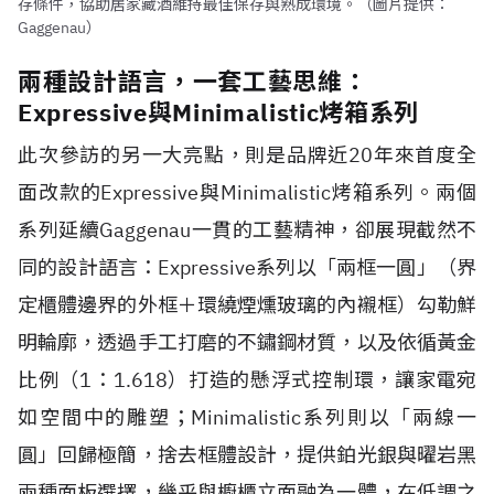
存條件，協助居家藏酒維持最佳保存與熟成環境。（圖片提供：
Gaggenau）
兩種設計語言，一套工藝思維：
Expressive與Minimalistic烤箱系列
此次參訪的另一大亮點，則是品牌近20年來首度全
面改款的Expressive與Minimalistic烤箱系列。兩個
系列延續Gaggenau一貫的工藝精神，卻展現截然不
同的設計語言：Expressive系列以「兩框一圓」（界
定櫃體邊界的外框＋環繞煙燻玻璃的內襯框）勾勒鮮
明輪廓，透過手工打磨的不鏽鋼材質，以及依循黃金
比例（1：1.618）打造的懸浮式控制環，讓家電宛
如空間中的雕塑；Minimalistic系列則以「兩線一
圓」回歸極簡，捨去框體設計，提供鉑光銀與曜岩黑
兩種面板選擇，幾乎與櫥櫃立面融為一體，在低調之