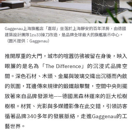
Gaggenau上海旗艦店「嘉邸」坐落於上海靜安的百年洋房，由德國
建築設計團隊1zu33操刀改造，是品牌全球最大的旗艦展示中心。
（圖片提供：Gaggenau）
推開厚重的大門，城市的喧囂彷彿被留在身後，映入
眼簾的是名為「The Difference」的沉浸式品牌空
間。深色石材、木頭、金屬與玻璃交織出沉穩而內斂
的氛圍，耳邊傳來規律的鍛鐵敲擊聲，空間中央則擺
放著來自品牌發源地——德國黑森林運來的巨大松樹
樹根。材質、光影與多媒體影像在此交錯，引領訪客
循著品牌340多年的發展脈絡，走進Gaggenau的工
藝世界。