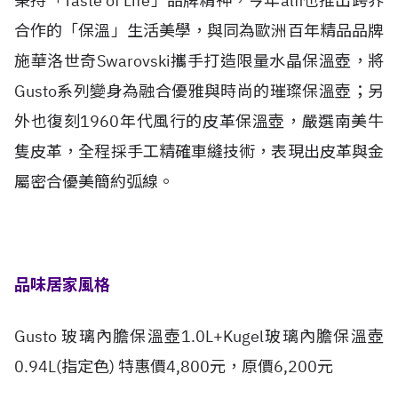
秉持「Taste of Life」品牌精神，今年alfi也推出跨界
合作的「保溫」生活美學，與同為歐洲百年精品品牌
施華洛世奇Swarovski攜手打造限量水晶保溫壺，將
Gusto系列變身為融合優雅與時尚的璀璨保溫壺；另
外也復刻1960年代風行的皮革保溫壺，嚴選南美牛
隻皮革，全程採手工精確車縫技術，表現出皮革與金
屬密合優美簡約弧線。
品味居家風格
Gusto 玻璃內膽保溫壺1.0L+Kugel玻璃內膽保溫壺
0.94L(指定色) 特惠價4,800元，原價6,200元