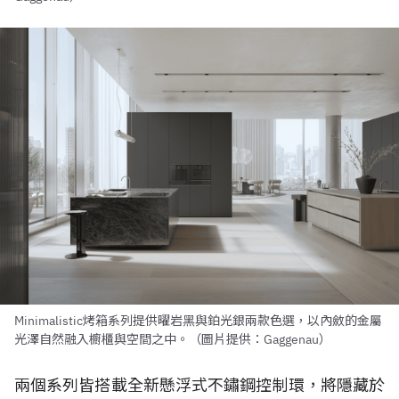
Minimalistic烤箱系列提供曜岩黑與鉑光銀兩款色選，以內斂的金屬
光澤自然融入櫥櫃與空間之中。（圖片提供：Gaggenau）
兩個系列皆搭載全新懸浮式不鏽鋼控制環，將隱藏於