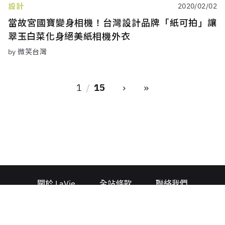
設計
2020/02/02
當故宮國寶變身相機！台灣設計品牌「紙可拍」讓
翠玉白菜化身絕美紙相機外衣
by 微笑台灣
›
»
1
15
關於 LaVie
全站條款
聯絡我們
廣告合作
人力招募
© 2026 La Vie All Rights Reserved.