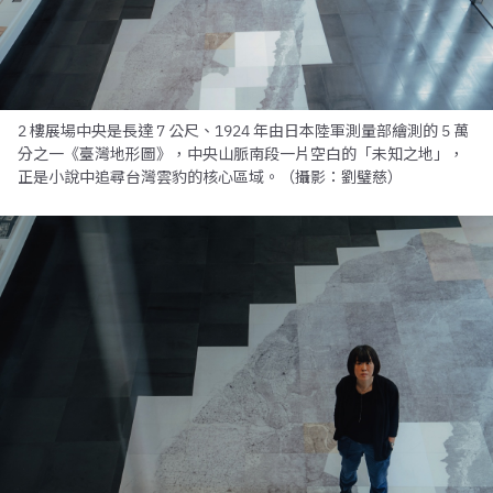
2 樓展場中央是長達 7 公尺、1924 年由日本陸軍測量部繪測的 5 萬
分之一《臺灣地形圖》，中央山脈南段一片空白的「未知之地」，
正是小說中追尋台灣雲豹的核心區域。（攝影：劉璧慈）