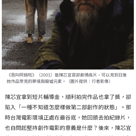
《我叫阿銘啦》（2001）是陳芯宜首部劇情長片，可以見到日後
她作品常見的夢境與廢墟元素。（圖片提供：行者影像）
陳芯宜拿到短片輔導金，順利拍完作品也拿了獎，卻
陷入「一種不知道怎麼樣做第二部創作的狀態」。那
時台灣電影環境正處在最谷底，她回頭去拍紀錄片，
也自問起堅持創作電影的意義是什麼？後來，陳芯宜