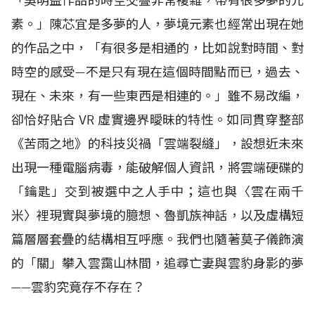
「吳明益作品的時空交疊非常複雜，帶有很多夢的元
素。」陳芯宜是多夢的人，夢境元素也經常出現在她
的作品之中，「有很多是相通的，比如說對時間、對
時空的感受—不是只有現在這個時間點而已，過去、
現在、未來，有一些東西是相連的。」雖不易改編，
卻恰好貼合
VR
虛實邊界曖昧的特性。如同貫穿整部
《苦雨之地》的科技災禍「雲端裂縫」，設想近未來
出現一種電腦病毒，能破解個人資訊，將雲端硬碟的
「鑰匙」交到被選中之人手中；這也與〈雲在兩千
米〉裡現實與夢境的臆想、魯凱族神話，以及虛構短
篇層層套疊的結構相互呼應。我們也隨著莫子儀飾演
的「關」攀入雲靄山林間，追尋亡妻與雲豹身影的夢
——雲豹究竟存不存在？