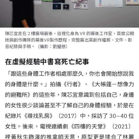
陳芯宜走在 2 樓展場最後，這裡化身為 VR 的幕後工作室，首度公開
她與創作團隊的幕後VR製作歷程，完整展出其創作檔案、文件、影
音紀錄與手稿。（攝影：劉璧慈）
在虛擬經驗中書寫死亡紀事
「跟這些身體工作者相處那麼久，你也會開始想說我
的身體是什麼。」拍攝《行者》、《大帳篷－想像力
的避難所》的這些年，陳芯宜意識到包括自己，身邊
的女性很少談論甚至不了解自己的身體經驗，於是在
紀錄片《尋找乳房》（
2017
）中，採訪了
30
∼
40
位
女性。後來，電視連續劇《四樓的天堂》（
2021
）
裡黃秋生飾演的推拿師天意，原型更是揉合了林麗