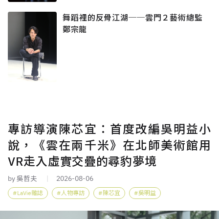
舞蹈裡的反骨江湖──雲門２藝術總監
鄭宗龍
專訪導演陳芯宜：首度改編吳明益小
說，《雲在兩千米》在北師美術館用
VR走入虛實交疊的尋豹夢境
by 吳哲夫
2026-08-06
LaVie雜誌
人物專訪
陳芯宜
吳明益