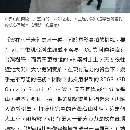
中央山脈南段一片空白的「未知之地」，正是小說中追尋台灣雲豹
的核心區域。（攝影：劉璧慈）
《雲在兩千米》是另一種不同於電影實拍的挑戰。要
在
VR
中復現台灣生態並不容易，
CG
資料庫裡沒有
台灣樹種，而帶著更複雜的
VR
器材走上
7
天
6
夜往
返北大武山大小鬼湖實拍，在現有能力的資金下，幾
乎是不可能的任務。團隊因此採用很新的
3DGS
（
3D
Gaussian Splatting
）技術，陳芯宜與夥伴分頭進
山，把不同樹種一棵一棵的細微姿態掃描起來，再匯
入遊戲引擎， 拼湊出完整的台灣高山林相。這是個
大工程，她解釋，
VR
有更大一部分心力是放在後期
調校。「這過程比較像是慢慢捏塑出一座雕塑。」這