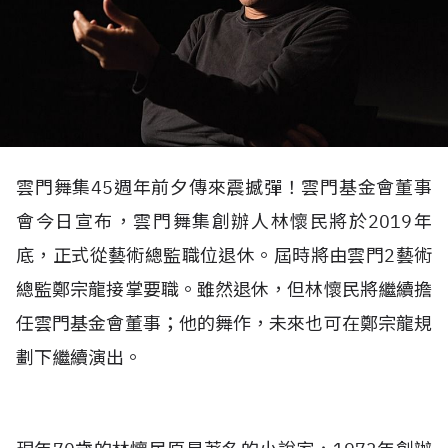
雲門舞集45週年前夕傳來震撼彈！雲門基金會董事
會今日宣布，雲門舞集創辦人林懷民將於2019年
底，正式從藝術總監職位退休。屆時將由雲門2藝術
總監鄭宗龍接掌要職。雖然退休，但林懷民將繼續擔
任雲門基金會董事；他的舞作，未來也可在鄭宗龍規
劃下繼續演出。