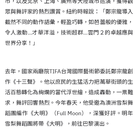
市，以及北京、上海、廣州等大陸城市巡演，獲得觀
眾與舞評家的熱烈讚賞。紐約時報說：「鄭宗龍導入
截然不同的動作語彙，輕盈巧轉，如芭蕾般的優雅，
令人激動…才華洋溢，技術超群…雲門２的卓越應與
世界分享！」
去年，國家兩廳院TIFA台灣國際藝術節委託鄭宗龍創
作《十三聲》。他以庶民的生猛活力把萬華街頭的生
活百態轉化為絢爛的當代浮世繪，造成轟動，一票難
求，舞評回響熱烈。今年春天，他受邀為澳洲雪梨舞
蹈團編作《大明》（Full Moon），深獲好評。明年
雪梨舞蹈團將帶《大明》，前往巴黎演出。