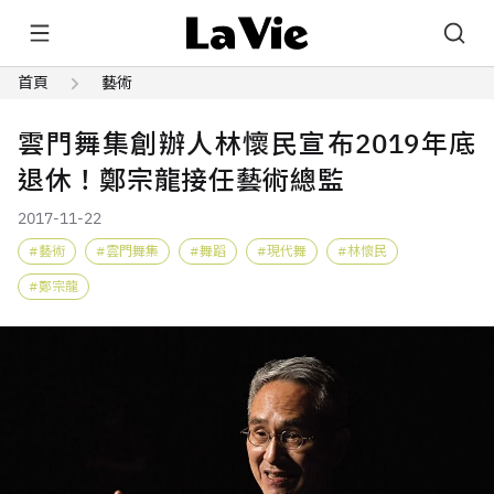
首頁
藝術
雲門舞集創辦人林懷民宣布2019年底
退休！鄭宗龍接任藝術總監
2017-11-22
藝術
雲門舞集
舞蹈
現代舞
林懷民
鄭宗龍