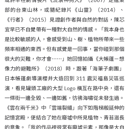
或許早在劇情長片《流浪神狗人》（
2007
）走進東
部的台東山林，或隨紀錄片《山靈》（
2014
）、
《行者》（
2015
）見證創作者與自然的對話，陳芯
宜早已不自覺帶有一種對大自然的情感。「我本身也
是比較敏感的人，會感受到山、樹、植物所帶來一些
頻率相通的東西。但有感覺是一回事，當你碰到那個
很大的災難，你才會⋯⋯」她回憶拍攝《大帳篷－想
像力的避難所》（
2018
）時，跟著「海筆子劇團」
日本帳篷劇導演櫻井大造回到
311
震災福島災區巡
演，看見罐頭工廠的大型
Logo
橫亙在路中央，還有
一條街一邊全毀、一邊如舊，彷彿海嘯從未發生過。
《雲在兩千米》中「雲端裂縫」向下如階梯般延伸的
記憶宮殿，便結合了她在廢墟中所見植物、青苔滋長
的意象。「我的作品裡很常有廢墟元素，那像是大自