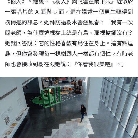
《樹人》。她說，《樹人》與《雲在兩千米》近似於
一張唱片的
A
面與
B
面，是在講述一個男生聽得到
樹傳遞的訊息。她拜訪過樹木醫詹鳳春，「我有一次
問老師，為什麼這棵樹上總是有鳥、那棵樹卻沒有？
她就回答說：它的性格喜歡有鳥住在身上。這有點逗
趣，但你會發現每一棵樹跟人一樣都有個性。有時老
師也會接收到樹在跟她說：『你看我很美吧』。」