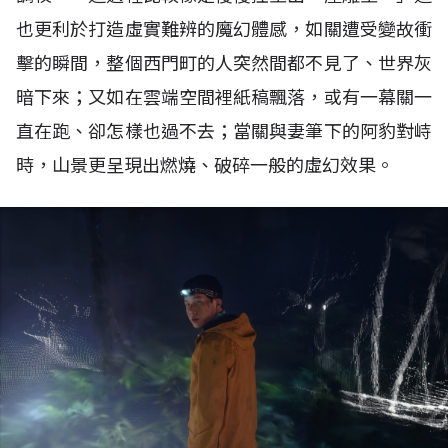
也更利於打造虛實難辨的魔幻體感，如關遭受變故衝
擊的瞬間，整個西門町的人突然間都不見了、世界灰
暗下來；又如在雲端空間裡紙稿飄落，或有一幕關一
直在跑、卻怎樣也過不去；當關與妻筆下的阿豹對峙
時，山景更呈現出燃燒、破碎一般的虛幻效果。