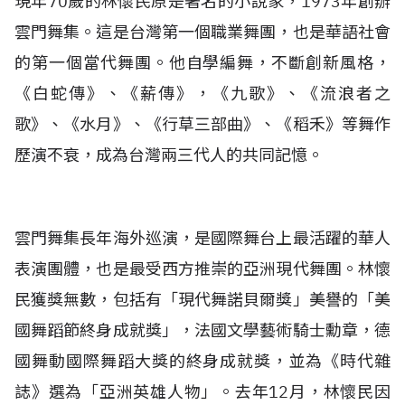
現年70歲的林懷民原是著名的小說家，1973年創辦
雲門舞集。這是台灣第一個職業舞團，也是華語社會
的第一個當代舞團。他自學編舞，不斷創新風格，
《白蛇傳》、《薪傳》，《九歌》、《流浪者之
歌》、《水月》、《行草三部曲》、《稻禾》等舞作
歷演不衰，成為台灣兩三代人的共同記憶。
雲門舞集長年海外巡演，是國際舞台上最活躍的華人
表演團體，也是最受西方推崇的亞洲現代舞團。林懷
民獲獎無數，包括有「現代舞諾貝爾獎」美譽的「美
國舞蹈節終身成就獎」，法國文學藝術騎士勳章，德
國舞動國際舞蹈大獎的終身成就獎，並為《時代雜
誌》選為「亞洲英雄人物」。去年12月，林懷民因