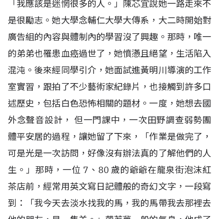
「我應該是迷惘很多的人。」陳芯宜說她一路走來不
是很勵志。她大學念輔仁大學大傳系，大二時開始對
廣告組的內容與體制內的學習沒了興趣。那時，唯一
的弟弟也罹患血癌過世了，她憤懣且絕望，生活陷入
混沌。後來經同學引介，她面試進黃明川導演的工作
室實習，跟拍了不少藝術家紀錄片，也接觸到許多口
述歷史，包括白色恐怖相關的題材。一度，她想去國
外念聲音設計， 但一門課中，一次田野調查弱勢團
體平安居的過程，讓她留了下來，「作業是做完了，
可是光是一次訪問，好像沒有辦法真的了解他們的人
生。」那時，一位
7
、
80
歲的爺爺在龍泉街泡沫紅
茶店前，經常用英文寫日記體般的奇幻文字，一段寫
到：「我今天去淡水找我的馬，我的馬帶我去那裡去