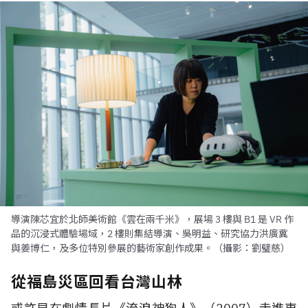
導演陳芯宜於北師美術館《雲在兩千米》，展場 3 樓與 B1 是 VR 作
品的沉浸式體驗場域，2 樓則集結導演、吳明益、研究協力洪廣冀
與姜博仁，及多位特別參展的藝術家創作成果。（攝影：劉璧慈）
從福島災區回看台灣山林