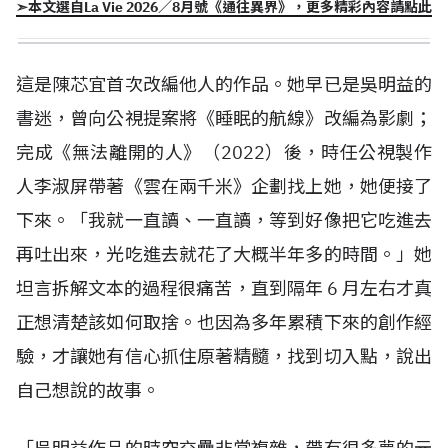
➣本文選自La Vie 2026／8月號《通往異界》，更多精彩內容請點此
這是陳芯宜首次改編他人的作品。她早已是吳明益的
書迷，曾向公視提案將《睡眠的航線》改編為影劇；
完成《無法離開的人》（
2022
）後，時任公視製作
人李淑屏帶著《雲在兩千米》企劃找上她，她便接了
下來。「我就一直讀、一直讀，等到好像把它吃進去
再吐出來，光吃進去就花了大概半年多的時間。」她
坦言拆解文本的過程很痛苦，直到隔年
6
月左右才真
正想清楚該如何取捨。也因為多年累積下來的創作經
驗，才讓她有信心抓住原著精髓，找到切入點，說出
自己想說的故事。