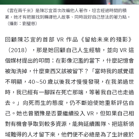
《雲在兩千米》是陳芯宜首次改編他人著作，坦言經過時間的積
累，她才有把握找到轉譯他人故事、同時說好自己想法的著力點。
（攝影：劉璧慈）
回顧陳芯宜的首部
VR
作品《留給未來的殘影》
（
2018
），那是她回顧自己人生經驗，並向
VR
這
個媒材提出的叩問：在影像氾濫的當下，什麼記憶會
被淘洗掉，什麼東西又該被留下？「當時我的感覺還
不明顯，
40
∼
50
歲以後我才慢慢發現，在我弟過世
時，我已經有一腳踩在死亡那端，等著我自己也走過
去。」向死而生的態度，仍不斷迫使她重新評估自
己。她也曾猶豫是否要繼續投入
VR
，但如果自己相
對有機會爭取到較多資源，能夠延續團隊、把這新領
域難得的人才留下來，他們便不必總是為了生計疲於