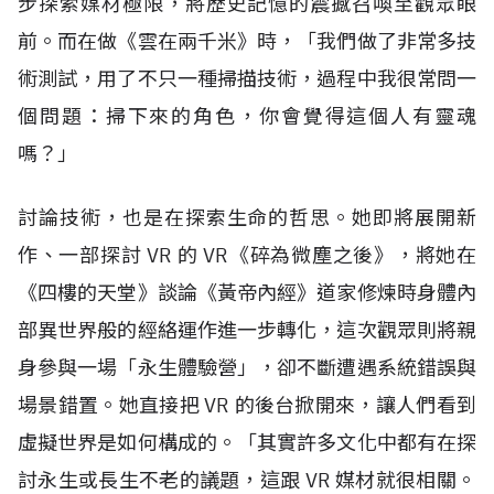
步探索媒材極限，將歷史記憶的震撼召喚至觀眾眼
前。而在做《雲在兩千米》時，「我們做了非常多技
術測試，用了不只一種掃描技術，過程中我很常問一
個問題：掃下來的角色，你會覺得這個人有靈魂
嗎？」
討論技術，也是在探索生命的哲思。她即將展開新
作、一部探討
VR
的
VR
《碎為微塵之後》，將她在
《四樓的天堂》談論《黃帝內經》道家修煉時身體內
部異世界般的經絡運作進一步轉化，這次觀眾則將親
身參與一場「永生體驗營」，卻不斷遭遇系統錯誤與
場景錯置。她直接把
VR
的後台掀開來，讓人們看到
虛擬世界是如何構成的。「其實許多文化中都有在探
討永生或長生不老的議題，這跟
VR
媒材就很相關。