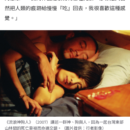
然把人類的痕跡給慢慢『吃』回去，我很喜歡這種感
覺。」
《流浪神狗人》（2007）講述一群神、狗與人，因為一起台灣東部
山林間的死亡車禍而命運交錯。（圖片提供：行者影像）