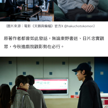
（圖片來源：電影《天鵝與蝙蝠》官方X @hakuchotokomori）
原著作者都曾如此發話，無論東野書迷、日片忠實觀
眾，今秋進戲院觀影勢在必行。