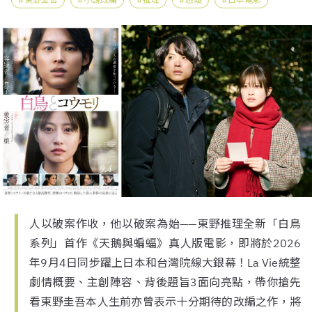
人以破案作收，他以破案為始——東野推理全新「白鳥
系列」首作《天鵝與蝙蝠》真人版電影，即將於2026
年9月4日同步躍上日本和台灣院線大銀幕！La Vie統整
劇情概要、主創陣容、背後題旨3面向亮點，帶你搶先
看東野圭吾本人生前亦曾表示十分期待的改編之作，將