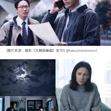
（圖片來源：電影《天鵝與蝙蝠》官方X @hakuchotokomori）