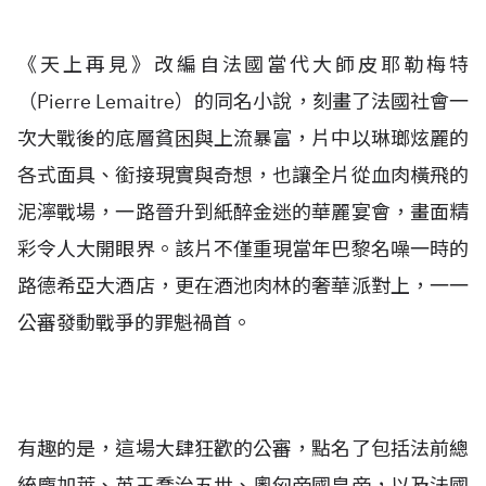
《天上再見》改編自法國當代大師皮耶勒梅特
（Pierre Lemaitre）的同名小說，刻畫了法國社會一
次大戰後的底層貧困與上流暴富，片中以琳瑯炫麗的
各式面具、銜接現實與奇想，也讓全片從血肉橫飛的
泥濘戰場，一路晉升到紙醉金迷的華麗宴會，畫面精
彩令人大開眼界。該片不僅重現當年巴黎名噪一時的
路德希亞大酒店，更在酒池肉林的奢華派對上，一一
公審發動戰爭的罪魁禍首。
有趣的是，這場大肆狂歡的公審，點名了包括法前總
統龐加萊、英王喬治五世、奧匈帝國皇帝，以及法國