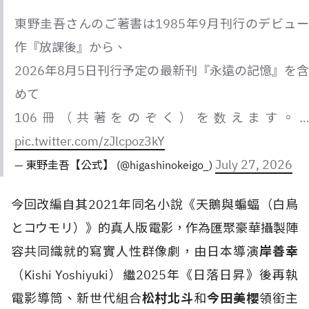
東野圭吾さんのご著書は1985年9月刊行のデビュー
作『放課後』から、
2026年8月5日刊行予定の最新刊『永遠の記憶』を含
めて
106冊（共著をのぞく）を数えます。…
pic.twitter.com/zJlcpoz3kY
July 27, 2026
— 東野圭吾【公式】 (@higashinokeigo_)
今回改編自其2021年同名小說《天鵝與蝙蝠（白鳥
とコウモリ）》的真人版電影，作為匯聚豪華攝製陣
容共同織就的寫實人性群像劇，由日本導演
岸善幸
（Kishi Yoshiyuki）繼2025年《日落日昇》後再執
電影導筒、新世代組合
松村北斗
和
今田美櫻
領銜主