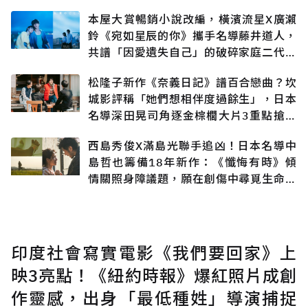
本屋大賞暢銷小說改編，橫濱流星X廣瀨
鈴《宛如星辰的你》攜手名導藤井道人，
共譜「因愛遺失自己」的破碎家庭二代悲
戀
松隆子新作《奈義日記》譜百合戀曲？坎
城影評稱「她們想相伴度過餘生」，日本
名導深田晃司角逐金棕櫚大片3重點搶先
知
西島秀俊X滿島光聯手追凶！日本名導中
島哲也籌備18年新作：《懺悔有時》傾
情關照身障議題，願在創傷中尋覓生命出
口
印度社會寫實電影《我們要回家》上
映3亮點！《紐約時報》爆紅照片成創
作靈感，出身「最低種姓」導演捕捉