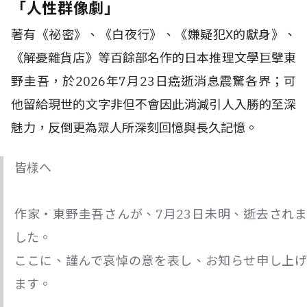
「人性群像劇」
著有《祕密》、《白夜行》、《嫌疑犯X的獻身》、
《解憂雜貨店》等百餘部名作的日本推理文學巨擘東
野圭吾，於2026年7月23日癌逝消息震驚各界；可
他留給現世的文字非但不會因此消減引人入勝的至深
魅力，反倒更為眾人所深刻回憶與長久記憶。
皆様へ
作家・東野圭吾さんが、7月23日未明、逝去されま
した。
ここに、謹んで哀悼の意を表し、お知らせ申し上げ
ます。