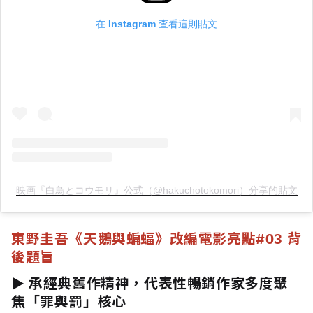
在 Instagram 查看這則貼文
映画『白鳥とコウモリ』公式（@hakuchotokomori）分享的貼文
東野圭吾《天鵝與蝙蝠》改編電影亮點
#03 背
後題旨
► 承經典舊作精神，代表性暢銷作家多度聚
焦「罪與罰」核心