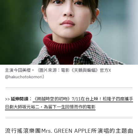
主演今田美櫻。（圖片來源：電影《天鵝與蝙蝠》官方X
@hakuchotokomori）
>>
延伸閱讀
：
《跨越時空的初吻》7/11在台上映！松隆子四度攜手
日劇大師坂元裕二，為留下一生回憶而作的電影
流行搖滾樂團Mrs. GREEN APPLE所演唱的主題曲