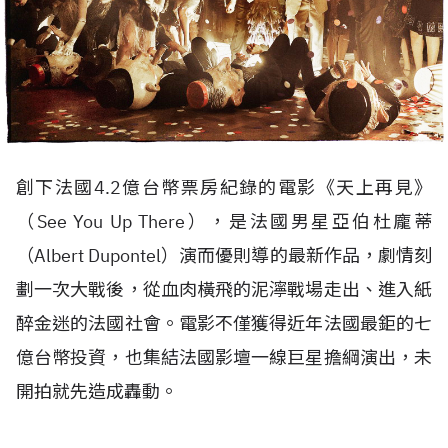
創下法國4.2億台幣票房紀錄的電影《天上再見》
（See You Up There），是法國男星亞伯杜龐蒂
（Albert Dupontel）演而優則導的最新作品，劇情刻
劃一次大戰後，從血肉橫飛的泥濘戰場走出、進入紙
醉金迷的法國社會。電影不僅獲得近年法國最鉅的七
億台幣投資，也集結法國影壇一線巨星擔綱演出，未
開拍就先造成轟動。