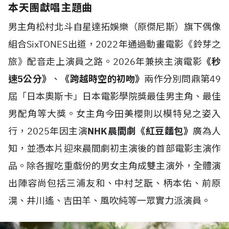
本天團獻唱主題曲
男主角松村北斗自星達拓娛樂（原傑尼斯）旗下偶像
組合SixTONES出道，2022年通過動畫電影《鈴芽之
旅》配音走上演員之路。2026年兼挾主演電影
《秒
速5公分》
、
《跨越時空的初吻》
兩作分別問鼎第49
屆「日本奧斯卡」日本電影學院獎最佳男主角、最佳
男配角等大獎。女主角今田美櫻則以模特兒之姿入
行，2025年因主演
NHK晨間劇《紅豆麵包》
廣為人
知，並憑本片迎來晨間劇初主演後的首部電影主演作
品。除各握吃重戲份的男女主角成雙主演外，全體演
出陣容尚包括三浦友和、中村芝翫、柄本佑、前原
滉、井川遙、吉田羊、風吹純等一眾實力派演員。