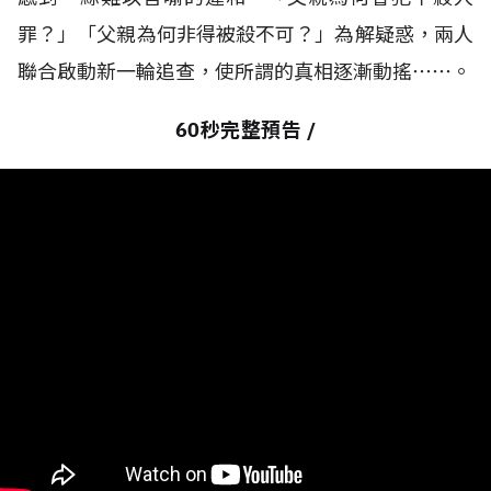
罪？」「父親為何非得被殺不可？」為解疑惑，兩人
聯合啟動新一輪追查，使所謂的真相逐漸動搖⋯⋯。
60秒完整預告 /