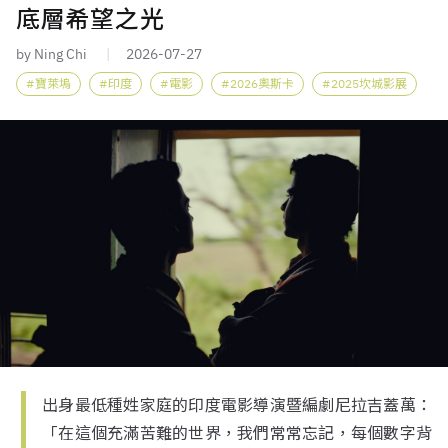
底層希望之光
by Ning Chi
2026-07-27
寶萊塢
印度
電影
2026奧斯卡
2025坎城影展
出身最低種姓家庭的印度電影導演暨編劇尼拉吉蓋萬：
「在這個充滿苦難的世界，我們常常忘記，每個數字背