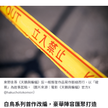
東野圭吾《天鵝與蝙蝠》反一般推理作品寫作脈絡而行，以「破
案」為故事起點。（圖片來源：電影《天鵝與蝙蝠》官方X
@hakuchotokomori）
白鳥系列首作改編，豪華陣容匯聚打造