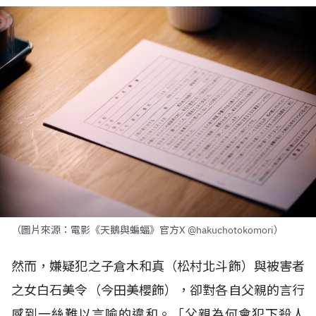
（圖片來源：電影《天鵝與蝙蝠》官方X @hakuchotokomori）
然而，嫌疑犯之子倉木和真（松村北斗飾）與被害者
之女白石美令（今田美櫻飾），卻對各自父親的言行
感到一絲難以言喻的違和。「父親為何會犯下殺人