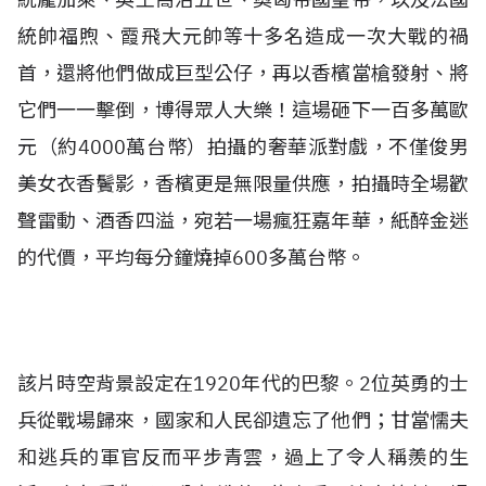
統帥福煦、霞飛大元帥等十多名造成一次大戰的禍
首，還將他們做成巨型公仔，再以香檳當槍發射、將
它們一一擊倒，博得眾人大樂！這場砸下一百多萬歐
元（約4000萬台幣）拍攝的奢華派對戲，不僅俊男
美女衣香鬢影，香檳更是無限量供應，拍攝時全場歡
聲雷動、酒香四溢，宛若一場瘋狂嘉年華，紙醉金迷
的代價，平均每分鐘燒掉600多萬台幣。
該片時空背景設定在1920年代的巴黎。2位英勇的士
兵從戰場歸來，國家和人民卻遺忘了他們；甘當懦夫
和逃兵的軍官反而平步青雲，過上了令人稱羨的生