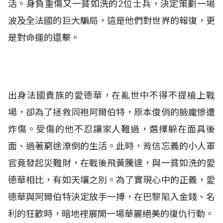
活。身負重傷又一貧如洗的2位士兵，決定策劃一場
波及全法國的巨大騙局，這是他們對世界的報復，更
是對命運的還擊。
出身法國貴族的愛德華，在亂世中不得不提槍上戰
場，卻為了拯救同袍阿爾伯特，原本俊俏的臉龐慘遭
炸傷。受傷的他不忍讓家人難過，選擇躲在面具後
面、過著窮途潦倒的生活。
此時，背信忘義的小人軍
官竟發起災難財，在戰後飛黃騰達，與一貧如洗的愛
德華相比，有如天壤之別。為了實現心中的正義，愛
德華與阿爾伯特決定放手一搏，在巴黎陷入金錢、名
利的狂歡時，暗地裡展開一場華麗絕美的復仇行動。