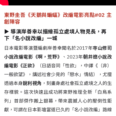
東野圭吾《天鵝與蝙蝠》改編電影亮點
#02 主
創陣容
► 導演岸善幸以描繪孤立處境人物見長，再
下「名小說改編」一城
日本電影導演暨編劇岸善幸聞名於2017年
寺山修司
小說改編電影《啊，荒野》
、2023年
朝井遼小說改
編電影《正欲》
（日語音同「性欲」，中譯《（非）
一般欲望》，講述社會少見的「戀水」情結），尤擅
透過本身
銳利視角
，刻畫身處社會孤立處境之人的生
存樣貌。這次快速且成功將東野推理全新「白鳥系
列」首部傑作搬上銀幕，帶來震撼人心的壓倒性鉅
獻，可謂在日本影壇當道已久的「名小說改編」路線