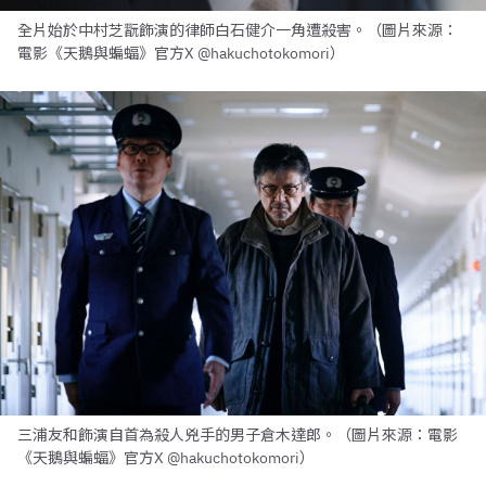
全片始於中村芝翫飾演的律師白石健介一角遭殺害。（圖片來源：
電影《天鵝與蝙蝠》官方X @hakuchotokomori）
三浦友和飾演自首為殺人兇手的男子倉木達郎。（圖片來源：電影
《天鵝與蝙蝠》官方X @hakuchotokomori）