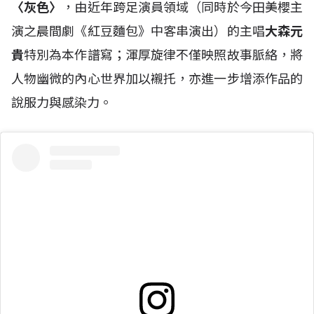
〈灰色〉
，由近年跨足演員領域（同時於今田美櫻主
演之晨間劇《紅豆麵包》中客串演出）的主唱
大森元
貴
特別為本作譜寫；渾厚旋律不僅映照故事脈絡，將
人物幽微的內心世界加以襯托，亦進一步增添作品的
說服力與感染力。