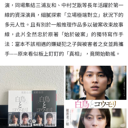
演，同場集結三浦友和、中村芝翫等長年活躍於第一
線的資深演員，細膩探索「立場極端對立」狀況下的
多元人性。且有別於一般推理作品多以破案收束故事
線，此片全然忠於原著「始於破案」的獨特寫作手
法：當本不該相遇的嫌疑犯之子與被害者之女並肩攜
手——原來看似板上釘釘的「真相」，竟開始動搖。