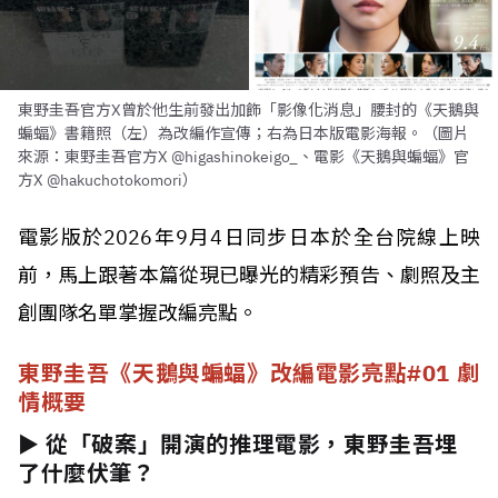
東野圭吾官方X曾於他生前發出加飾「影像化消息」腰封的《天鵝與
蝙蝠》書籍照（左）為改編作宣傳；右為日本版電影海報。（圖片
來源：東野圭吾官方X @higashinokeigo_、電影《天鵝與蝙蝠》官
方X @hakuchotokomori）
電影版於2026年9月4日同步日本於全台院線上映
前，馬上跟著本篇從現已曝光的精彩預告、劇照及主
創團隊名單掌握改編亮點。
東野圭吾《天鵝與蝙蝠》改編電影亮點#01 劇
情概要
► 從「破案」開演的推理電影，東野圭吾埋
了什麼伏筆？