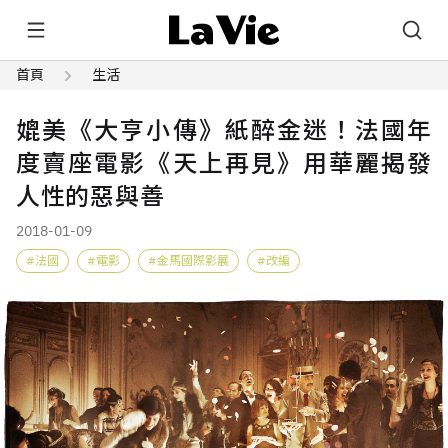
首頁
生活
媲美《大亨小傳》紙醉金迷！法國年
度賣座電影《天上再見》用華麗揭發
人性的惡與善
2018-01-09
法國
電影
金馬國際影展
改編