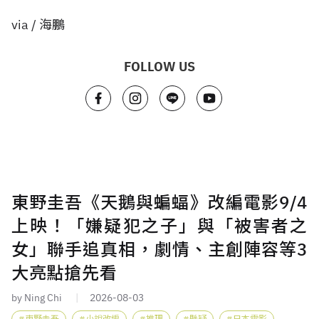
via / 海鵬
FOLLOW US
東野圭吾《天鵝與蝙蝠》改編電影9/4
上映！「嫌疑犯之子」與「被害者之
女」聯手追真相，劇情、主創陣容等3
大亮點搶先看
by Ning Chi
2026-08-03
東野圭吾
小說改編
推理
懸疑
日本電影