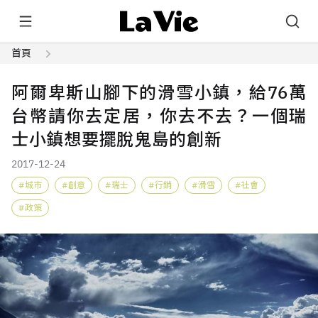
首頁
阿爾卑斯山腳下的滑雪小鎮，給76萬
台幣請你去定居，你去不去？一個瑞
士小鎮想要擺脫鬼島的創新
2017-12-24
城市
創意
瑞士
行銷
滑雪
社會
政策