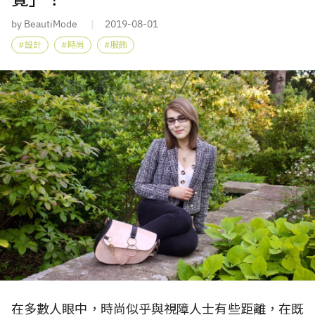
by BeautiMode
2019-08-01
設計
時尚
服飾
在多數人眼中，時尚似乎與視障人士有些距離，在既