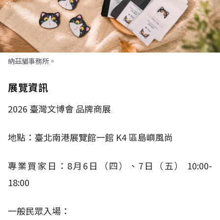
納茲貓事務所。
展覽資訊
2026
臺灣文博會 品牌商展
地點：臺北南港展覽館一館
K4
區島嶼風尚
專業買家日：
8
月
6
日（四）、
7
日（五）
10:00-
18:00​
一般民眾入場：