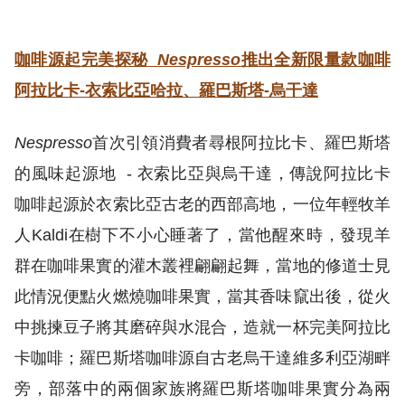
咖啡源起完美探秘
Nespresso
推出全新限量款咖啡
阿拉比卡
-
衣索比亞哈拉、羅巴斯塔
-
烏干達
Nespresso
首次引領消費者尋根阿拉比卡、羅巴斯塔
的風味起源地 - 衣索比亞與烏干達，傳說阿拉比卡
咖啡起源於衣索比亞古老的西部高地，一位年輕牧羊
人Kaldi在樹下不小心睡著了，當他醒來時，發現羊
群在咖啡果實的灌木叢裡翩翩起舞，當地的修道士見
此情況便點火燃燒咖啡果實，當其香味竄出後，從火
中挑揀豆子將其磨碎與水混合，造就一杯完美阿拉比
卡咖啡；羅巴斯塔咖啡源自古老烏干達維多利亞湖畔
旁，部落中的兩個家族將羅巴斯塔咖啡果實分為兩