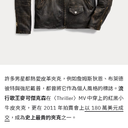
許多男星都熱愛皮革夾克，例如詹姆斯狄恩、布萊德
彼特與強尼戴普，都曾將它作為個人風格的標誌。
流
行歌王麥可傑克森
在〈
Thriller
〉
MV
中穿上的紅黑小
牛皮夾克，更在
2011
年拍賣會上
以
180
萬美元成
交
，成為
史上最貴的夾克
之一。