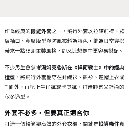
作為經典的
機能外套
之一，飛行外套以拉鍊前襟、羅
紋袖口、寬鬆版型與防風布料為特色，能為日常穿搭
帶來一點硬朗軍裝風格，卻又比想像中更容易搭配。
不少男生會參考
湯姆克魯斯在《捍衛戰士》中的經典
造型
，將飛行外套疊穿在針織衫、襯衫、連帽上衣或
T
恤外，再配上牛仔褲或卡其褲，打造帥氣又舒適的
秋冬造型。
外套不必多，但要真正適合你
打造一個精簡卻高效的外套衣櫃，關鍵是
投資幾件真