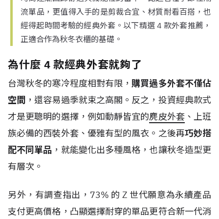
流單品，更值得入手的是剪裁合宜、材質耐看百搭，也
經得起時間考驗的經典外套。以下精選 4 款外套推薦，
正適合作為秋冬衣櫃的基礎。
為什麼 4 款經典外套就夠了
台灣秋冬的寒冷程度相對有限，
購買過多外套不僅佔
空間
，還容易過季就束之高閣。反之，投資經典款式
才是更聰明的選擇，例如動靜皆宜的
麂皮外套
、上班
族必備的西裝外套、優雅有型的風衣。之後再
巧妙搭
配不同單品
，就能變化出多種風格，也讓秋冬造型更
有層次。
另外，有調查指出，
73%
的
Z
世代
願意為永續產品
支付更高價格，凸顯選擇耐穿的單品更符合新一代消