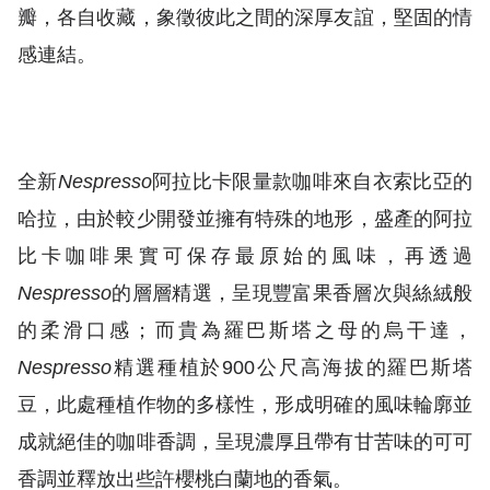
瓣，各自收藏，象徵彼此之間的深厚友誼，堅固的情
感連結。
全新
Nespresso
阿拉比卡限量款咖啡來自衣索比亞的
哈拉，由於較少開發並擁有特殊的地形，盛產的阿拉
比卡咖啡果實可保存最原始的風味，再透過
Nespresso
的層層精選，呈現豐富果香層次與絲絨般
的柔滑口感；而貴為羅巴斯塔之母的烏干達，
Nespresso
精選種植於900公尺高海拔的羅巴斯塔
豆，此處種植作物的多樣性，形成明確的風味輪廓並
成就絕佳的咖啡香調，呈現濃厚且帶有甘苦味的可可
香調並釋放出些許櫻桃白蘭地的香氣。