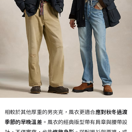
相較於其他厚重的男夾克，風衣更適合
應對秋冬過渡
季節的早晚溫差
。風衣的經典版型帶有肩章與腰帶設