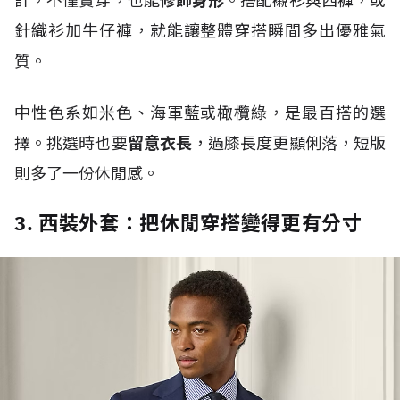
計，不僅實穿，也能
修飾身形
。搭配襯衫與西褲，或
針織衫加牛仔褲，就能讓整體穿搭瞬間多出優雅氣
質。
中性色系如米色、海軍藍或橄欖綠，是最百搭的選
擇。挑選時也要
留意衣長
，過膝長度更顯俐落，短版
則多了一份休閒感。
3. 西裝外套：把休閒穿搭變得更有分寸