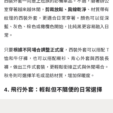
西裝外套一向是上班族的必備單品。不過，隨著辦公
室穿著越來越休閒，
剪裁放鬆、肩線乾淨
、材質帶有
紋理的西裝外套，更適合日常穿著。顏色可以從深
藍、灰色、棕色或橄欖色開始，比純黑更容易融入日
常。
只要
根據不同場合調整正式度
，西裝外套可以搭配
T
恤和牛仔褲，也可以搭配襯衫、背心外套與西裝長
褲，做出三件式套裝，更輕鬆銜接正式與休閒場合。
秋冬則可選擇羊毛或混紡材質，增加保暖度。
4. 飛行外套：輕鬆但不隨便的日常選擇