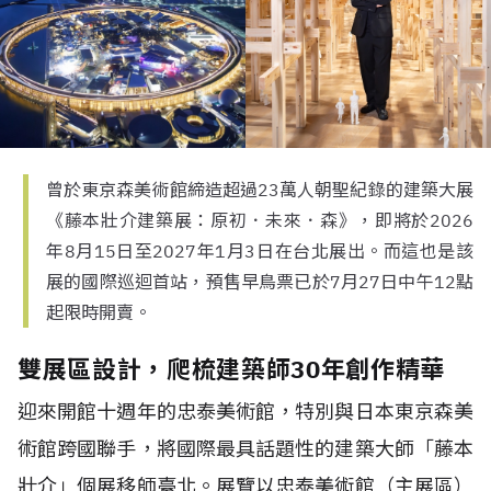
曾於東京森美術館締造超過23萬人朝聖紀錄的建築大展
《藤本壯介建築展：原初．未來．森》，即將於2026
年8月15日至2027年1月3日在台北展出。而這也是該
展的國際巡迴首站，預售早鳥票已於7月27日中午12點
起限時開賣。
雙展區設計，爬梳建築師30年創作精華
迎來開館十週年的忠泰美術館，特別與日本東京森美
術館跨國聯手，將國際最具話題性的建築大師「藤本
壯介」個展移師臺北。展覽以忠泰美術館（主展區）