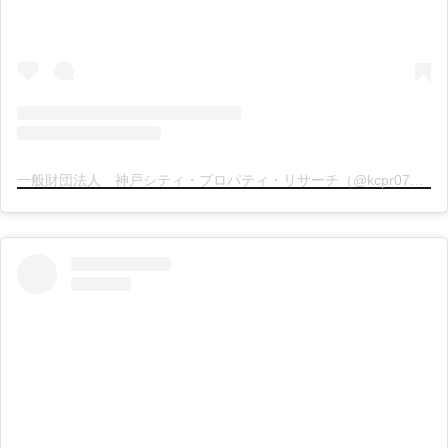
一般財団法人 神戸シティ・プロパティ・リサーチ（@kcpr078）分享的貼文