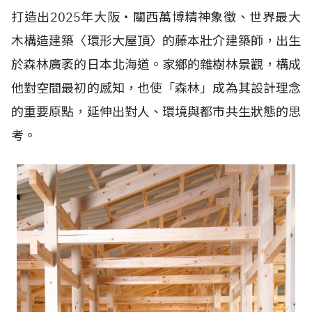
打造出2025年大阪・關西萬博精神象徵、世界最大
木構造建築〈環形大屋頂〉的藤本壯介建築師，出生
於森林廣袤的日本北海道。家鄉的雜樹林景觀，構成
他對空間最初的感知，也使「森林」成為其設計理念
的重要原點，延伸出對人、環境與都市共生狀態的思
考。