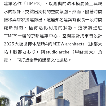
建築名作「TIME'S」，以經典的清水模混凝土與親
水的設計，交織出獨特的空間氛圍。然而，隨著時間
推移與店家接連撤出，這座知名建築有很長一段時間
處於封閉、極待活化利用的狀態。這次將進駐
TIME'S一樓的京都建築中心，空間設計找來曾設計
2025大阪世博休憩所4的MIDW architects（服部大
祐＋服部さおり）與studio arche（甲斐貴大）負
責，一同打造全新的建築文化據點。