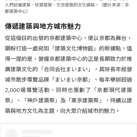
人們認識建築、欣賞建築、交流建築的文化據點。（圖片來源：京
都建築中心）
傳遞建築與地方城市魅力
從這個目的出發的京都建築中心，便以京都為舞台，
期盼打造一處宛如「建築文化博物館」的新據點。值
得一提的是，營運京都建築中心的正是長期致力於推
廣建築文化的「合同会社まいまい」，其除長年經營
城市散步導覽品牌「まいまい京都」、每年舉辦超過
2,000場導覽活動，同時也策劃了「京都現代建築
祭」、「神戶建築祭」及「東京建築祭」，持續以建
築與地方文化為主題，向大眾介紹城市的魅力。