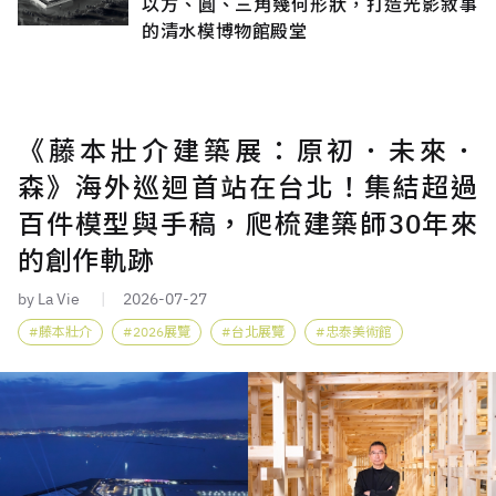
以方、圓、三角幾何形狀，打造光影敘事
的清水模博物館殿堂
《藤本壯介建築展：原初．未來．
森》海外巡迴首站在台北！集結超過
百件模型與手稿，爬梳建築師30年來
的創作軌跡
by La Vie
2026-07-27
藤本壯介
2026展覽
台北展覽
忠泰美術館