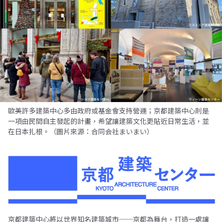
歐美許多建築中心多由政府或基金會支持營運；京都建築中心則是
一項由民間自主發起的計畫，希望讓建築文化更貼近日常生活，並
在日本扎根。（圖片來源：合同会社まいまい）
京都建築中心將以世界知名建築城市──京都為舞台，打造一處讓