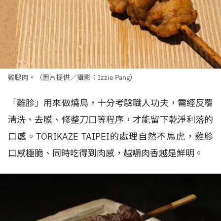
雞腿肉。（圖片提供／攝影：Izzie Pang）
「雞胗」用來做燒鳥，十分考驗職人功夫，需經反覆
清洗、去膜、修整刀口等程序，才能留下乾淨利落的
口感。
TORIKAZE TAIPEI
的處理自然不馬虎，雞胗
口感極脆、同時吃得到肉感，越嚼肉香越是鮮明。