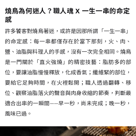
燒鳥為何迷人？職人魂 X 一生一串的命定
感
許多饕客對燒鳥著迷，或許是因那所謂
「一生一串」
的命定感：每一串都僅存在於當下那刻，火、肉、
鹽、油脂與料理人的手感，沒有一次完全相同。燒鳥
是一門關於「直火強燒」的精密技藝：脂肪多的部
位，要讓油脂慢慢釋放，化成香氣；纖維緊的部位，
要給它足夠時間，在火裡鬆開；職人透過翻轉、移
位、觀察油脂落火的聲音與肉身收縮的節奏，判斷最
適合出串的一瞬間
——
早一秒，尚未完成；晚一秒，
風味已過。