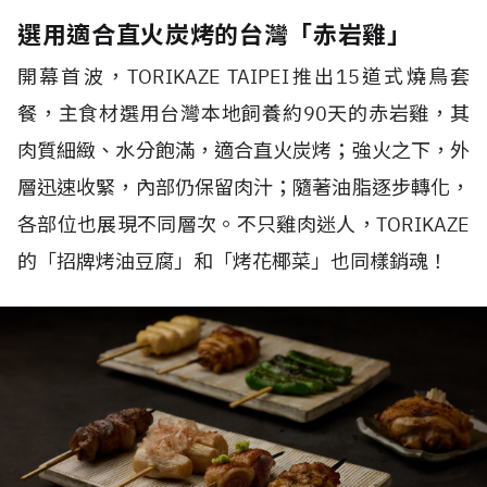
選用適合直火炭烤的台灣「赤岩雞」
開幕首波，
TORIKAZE TAIPEI
推出
15
道式燒鳥套
餐，主食材選用台灣本地飼養約
90
天的赤岩雞，其
肉質細緻、水分飽滿，適合直火炭烤；強火之下，外
層迅速收緊，內部仍保留肉汁；隨著油脂逐步轉化，
各部位也展現不同層次。不只雞肉迷人，
TORIKAZE
的「招牌烤油豆腐」和「烤花椰菜」也同樣銷魂！