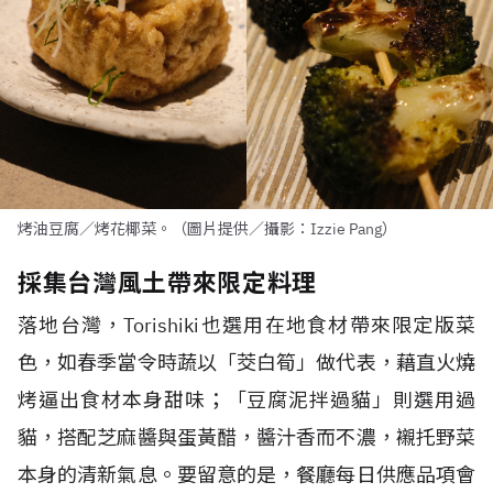
烤油豆腐／烤花椰菜。（圖片提供／攝影：Izzie Pang）
採集台灣風土帶來限定料理
落地台灣，
Torishiki
也選用在地食材帶來限定版菜
色，如春季當令時蔬以「茭白筍」做代表，藉直火燒
烤逼出食材本身甜味；「豆腐泥拌過貓」則選用過
貓，搭配芝麻醬與蛋黃醋，醬汁香而不濃，襯托野菜
本身的清新氣息。要留意的是，餐廳每日供應品項會