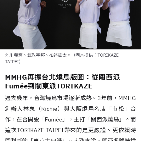
池川義輝、武政宇邦、柏谷雄太。（圖片提供：TORIKAZE
TAIPEI）
MMHG再擴台北燒鳥版圖：從關西派
Fumée到關東派TORIKAZE
過去幾年，台灣燒鳥市場逐漸成熟。
3
年前，
MMHG
創辦人林泉（
Richie
）與大阪燒鳥名店「市松」合
作，在台開設「
Fumée
」，主打「關西派燒鳥」。而
這次
TORIKAZE TAIPEI
帶來的是更嚴謹、更依賴時
間判斷的「東京古典派」。大致來說，關西多鹽味燒