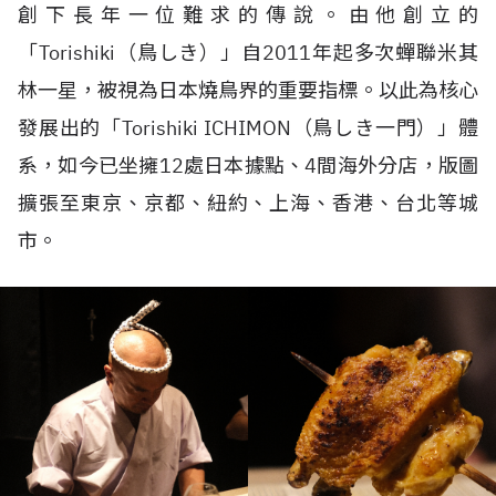
創下長年一位難求的傳說。由他創立的
「
Torishiki
（鳥しき）」自
2011
年起多次蟬聯米其
林一星，被視為日本燒鳥界的重要指標。以此為核心
發展出的「
Torishiki ICHIMON
（鳥しき一門）」體
系，如今已坐擁
12
處日本據點、
4
間海外分店，版圖
擴張至東京、京都、紐約、上海、香港、台北等城
市。