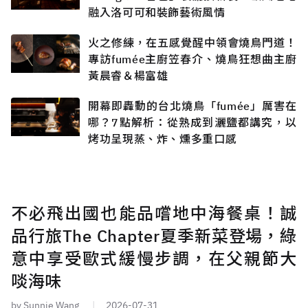
融入洛可可和裝飾藝術風情
火之修練，在五感覺醒中領會燒鳥門道！
專訪fumée主廚笠春介、燒鳥狂想曲主廚
黃晨睿＆楊富雄
開幕即轟動的台北燒鳥「fumée」厲害在
哪？7點解析：從熟成到灑鹽都講究，以
烤功呈現蒸、炸、燻多重口感
不必飛出國也能品嚐地中海餐桌！誠
品行旅The Chapter夏季新菜登場，綠
意中享受歐式緩慢步調，在父親節大
啖海味
by Sunnie Wang
2026-07-31