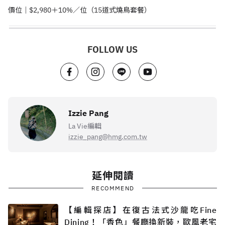
價位｜
$2,980
＋
10%
／位（
15
道式燒鳥套餐）
FOLLOW US
Izzie Pang
La Vie編輯
izzie_pang@hmg.com.tw
延伸閱讀
RECOMMEND
【編輯探店】在復古法式沙龍吃Fine
Dining！「香色」餐廳換新裝，歐風老宅