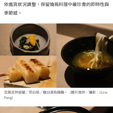
依進貨狀況調整，保留燒鳥料理中最珍貴的即時性與
季節感。
豆腐泥拌過貓／茭白筍／雞白湯烏龍麵。（圖片提供／攝影：Izzie
Pang）