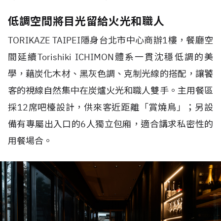
低調空間將目光留給火光和職人
TORIKAZE TAIPEI
隱身台北市中心商辦
1
樓，餐廳空
間延續
Torishiki ICHIMON體系
一貫沈穩低調的美
學，藉炭化木材、黑灰色調、克制光線的搭配，讓饕
客的視線自然集中在炭爐火光和職人雙手。主用餐區
採
12
席吧檯設計，供來客近距離「賞燒鳥」；另設
備有專屬出入口的
6
人獨立包廂，適合講求私密性的
用餐場合。