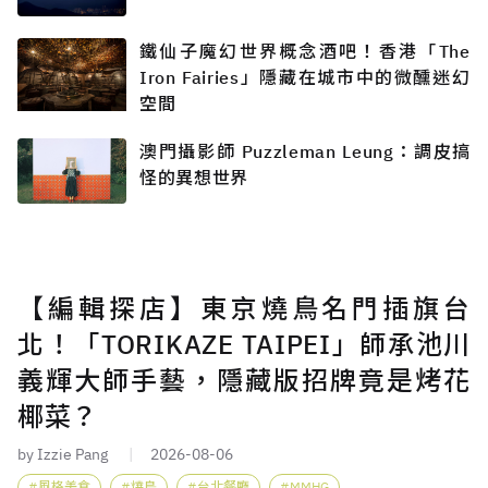
鐵仙子魔幻世界概念酒吧！香港「The
Iron Fairies」隱藏在城市中的微醺迷幻
空間
澳門攝影師 Puzzleman Leung：調皮搞
怪的異想世界
【編輯探店】東京燒鳥名門插旗台
北！「TORIKAZE TAIPEI」師承池川
義輝大師手藝，隱藏版招牌竟是烤花
椰菜？
by Izzie Pang
2026-08-06
風格美食
燒鳥
台北餐廳
MMHG