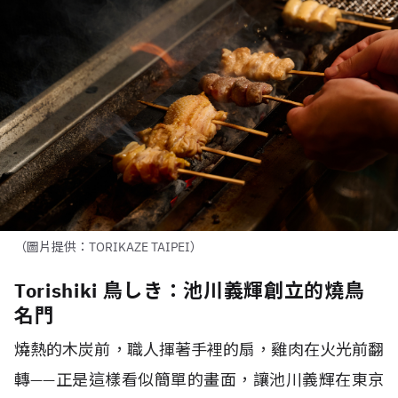
（圖片提供：TORIKAZE TAIPEI）
Torishiki 鳥しき：池川義輝創立的燒鳥
名門
燒熱的木炭前，職人揮著手裡的扇，雞肉在火光前翻
轉
——
正是這樣看似簡單的畫面，讓池川義輝在東京