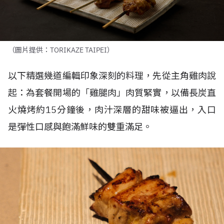
（圖片提供：TORIKAZE TAIPEI）
以下精選幾道編輯印象深刻的料理，先從主角雞肉說
起：為套餐開場的「雞腿肉」肉質緊實，以備長炭直
火燒烤約
15
分鐘後，肉汁深層的甜味被逼出，入口
是彈性口感與飽滿鮮味的雙重滿足。