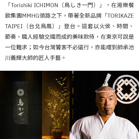
「
Torishiki ICHIMON
（鳥しき一門）」，在湘樂餐
飲集團
MMHG
領路之下，帶著全新品牌「
TORIKAZE
TAIPEI
（台北鳥風）」登台。這套以火侯、時間、
節奏、職人經驗交織而成的美味款待，在東京可說是
一位難求；如今台灣饕客不必遠行，亦能嚐到師承池
川義輝大師的匠人手藝。