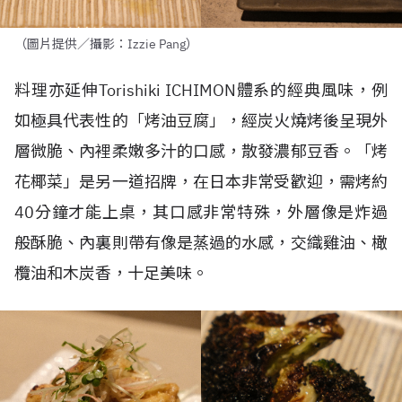
（圖片提供／攝影：Izzie Pang）
料理亦延伸
Torishiki ICHIMON
體系的經典風味，例
如極具代表性的「烤油豆腐」，經炭火燒烤後呈現外
層微脆、內裡柔嫩多汁的口感，散發濃郁豆香。「烤
花椰菜」是另一道招牌，在日本非常受歡迎，需烤約
40
分鐘才能上桌，其口感非常特殊，外層像是炸過
般酥脆、內裏則帶有像是蒸過的水感，交織雞油、橄
欖油和木炭香，十足美味。