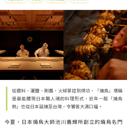
從選料、灑鹽、刷醬、火候掌控到烤功，「燒鳥」堪稱
是最能體現日本職人魂的料理形式，近年一股「燒鳥
熱」也從日本延燒至台灣，令饕客大滿口福。
今夏，日本燒鳥大師
池川義輝所創立的燒鳥名門