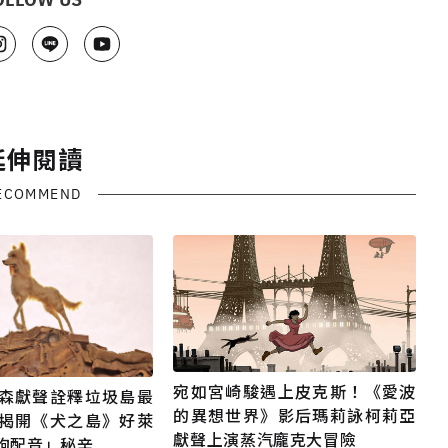
延伸閱讀
ECOMMEND
宛如宮崎駿遇上皮克斯！《愛波
森獻聲詮釋垃圾島最
的異想世界》影后瑪莉詠柯莉亞
揭開《犬之島》好萊
獻聲上演蒸汽龐克大冒險
狗配音」秘辛