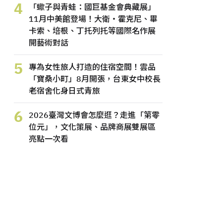
4
「蠍子與青蛙：國巨基金會典藏展」
11月中美館登場！大衛・霍克尼、畢
卡索、培根、丁托列托等國際名作展
開藝術對話
5
專為女性旅人打造的住宿空間！雲品
「寶桑小町」8月開張，台東女中校長
老宿舍化身日式青旅
6
2026臺灣文博會怎麼逛？走進「第零
位元」，文化策展、品牌商展雙展區
亮點一次看