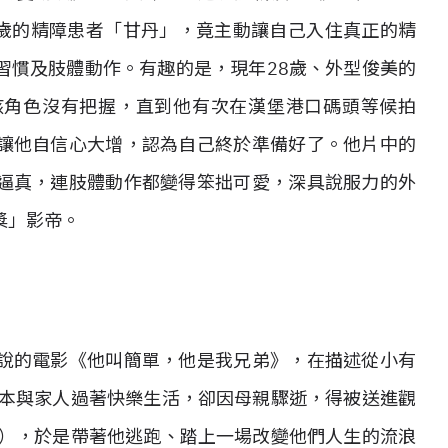
3歲的精障患者「甘丹」，竟主動讓自己入住真正的精
習慣及肢體動作。有趣的是，現年28歲、外型俊美的
該角色沒有把握，直到他有次在漢堡港口碼頭等候拍
讓他自信心大增，認為自己終於準備好了。他片中的
逼真，連肢體動作都變得笨拙可愛，深具說服力的外
獎」影帝。
說的電影《他叫簡單，他是我兄弟》，在描述從小有
原本與家人過著快樂生活，卻因母親驟逝，得被送進觀
飾），於是帶著他逃跑、踏上一場改變他們人生的流浪