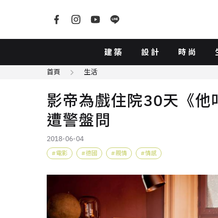
建築
設計
時尚
首頁
生活
影帝為戲住院30天《他
遭警盤問
2018-06-04
電影
德國
親情
情感