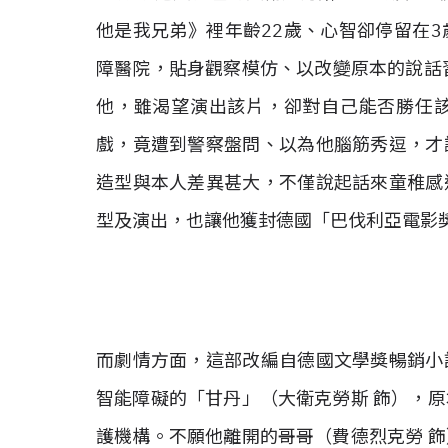
他是我兄弟》裡年齡22歲、心智卻停留在
障醫院，貼身觀察模仿、以改變原本的說話
他，雖渴望演出該片，卻對自己能否勝任
戲，竟遭到警察盤問、以為他腦筋秀逗，才
造型與本人差異甚大，不僅說起話來童稚感
型及演出，也讓他獲封德國「巴伐利亞電影
而劇情方面，這部改編自德國文學獎暢銷小
智能障礙的「甘丹」（大衛克勞斯 飾），
護機構。不願他離開的哥哥（費德烈克勞 