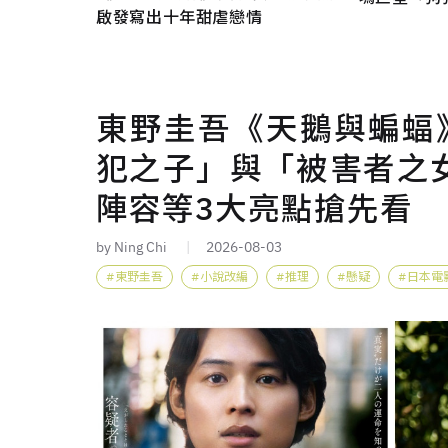
啟發寫出十年甜虐戀情
東野圭吾《天鵝與蝙蝠》
犯之子」與「被害者之
陣容等3大亮點搶先看
by Ning Chi
2026-08-03
東野圭吾
小說改編
推理
懸疑
日本電