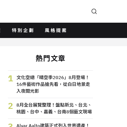
版
特別企劃
風格提案
熱門文章
1
文化空總「晴空季2026」8月登場！
16件藝術作品搶先看，從白日地景走
入夜間光影
2
8月全台展覽整理！盤點新北、台北、
桃園、台中、嘉義、台南8個藝文現場
3
Alvar Aalto建築正式列入世界遺產！