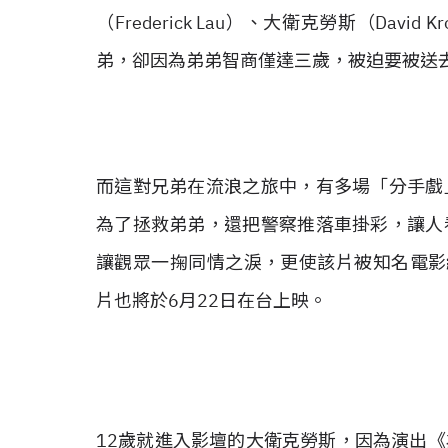
（Frederick Lau）、大衛克勞斯（Da
弟，卻因為弟弟智商僅達三歲，被迫要被送
而這對兄弟在流浪之旅中，有多場「分手戲
為了拯救弟弟，還把警察推落車掛彩，讓人
讓觀眾一掬同情之淚，更使該片被知名電影網F
片也將於6月22日在台上映。
12歲就進入影壇的大衛克勞斯，因為演出