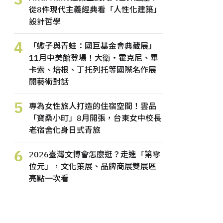
從8件現代主義經典看「人性化建築」
設計哲學
4
「蠍子與青蛙：國巨基金會典藏展」
11月中美館登場！大衛・霍克尼、畢
卡索、培根、丁托列托等國際名作展
開藝術對話
5
專為女性旅人打造的住宿空間！雲品
「寶桑小町」8月開張，台東女中校長
老宿舍化身日式青旅
6
2026臺灣文博會怎麼逛？走進「第零
位元」，文化策展、品牌商展雙展區
亮點一次看