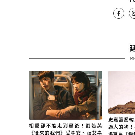
R
史嘉蕾喬韓
相愛卻不能走到最後！劉若英
迷人的狗！
《後來的我們》受李安、張艾嘉
塢巨星「狗