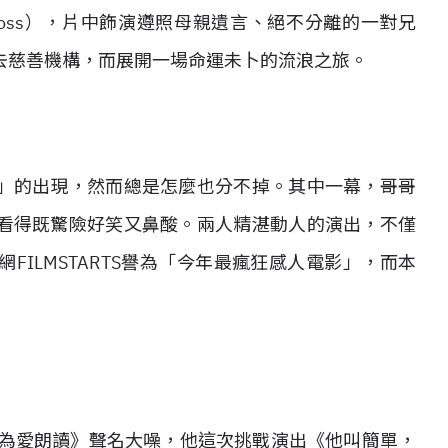
vid Kross），片中飾演遵照母親遺言、絕不分離的一對兄
去慈善機構，而展開一場命運未卜的流浪之旅。
」的出現，然而總是怎麼也分不掉。其中一幕，哥哥
看得既驚險好笑又鼻酸。兩人精湛動人的演出，不僅
ILMSTARTS譽為「今年最瘋狂感人電影」，而本
《為愛朗讀》聲名大噪，他這次挑戰演出《他叫簡單，