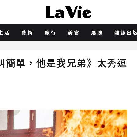
生活
藝術
旅行
美食
展演
雜誌出
叫簡單，他是我兄弟》太秀逗