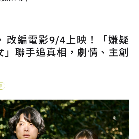
改編電影9/4上映！「嫌疑
女」聯手追真相，劇情、主創
影