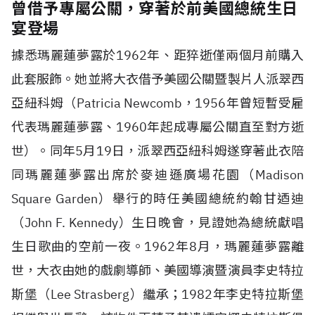
曾借予專屬公關，穿著於前美國總統生日
宴登場
據悉瑪麗蓮夢露於1962年、距猝逝僅兩個月前購入
此套服飾。她並將大衣借予美國公關暨製片人派翠西
亞紐科姆（Patricia Newcomb，1956年曾短暫受雇
代表瑪麗蓮夢露、1960年起成專屬公關直至對方逝
世）。同年5月19日，派翠西亞紐科姆遂穿著此衣陪
同瑪麗蓮夢露出席於麥迪遜廣場花園（Madison
Square Garden）舉行的時任美國總統約翰甘迺迪
（John F. Kennedy）生日晚會，見證她為總統獻唱
生日歌曲的空前一夜。1962年8月，瑪麗蓮夢露離
世，大衣由她的戲劇導師、美國導演暨演員李史特拉
斯堡（Lee Strasberg）繼承；1982年李史特拉斯堡