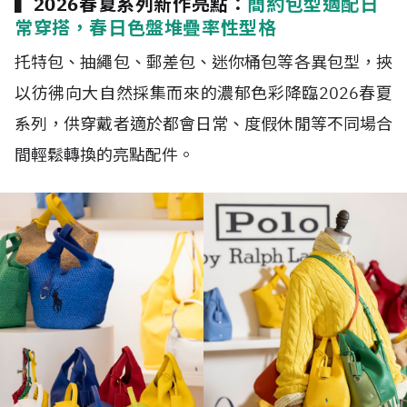
▍2026春夏系列新作亮點：
簡約包型適配日
常穿搭，春日色盤堆疊率性型格
托特包、抽繩包、郵差包、迷你桶包等各異包型，挾
以彷彿向大自然採集而來的濃郁色彩降臨2026春夏
系列，供穿戴者適於都會日常、度假休閒等不同場合
間輕鬆轉換的亮點配件。