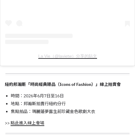
La Vie（@lavietw）分享的貼文
紐約邦瀚斯「時尚經典臻品（Icons of Fashion）」線上拍賣會
時間：2026年6月7日至16日
地點：邦瀚斯拍賣行紐約分行
焦點拍品：瑪麗蓮夢露生前珍藏金色歌劇大衣
>>
點此進入線上會場