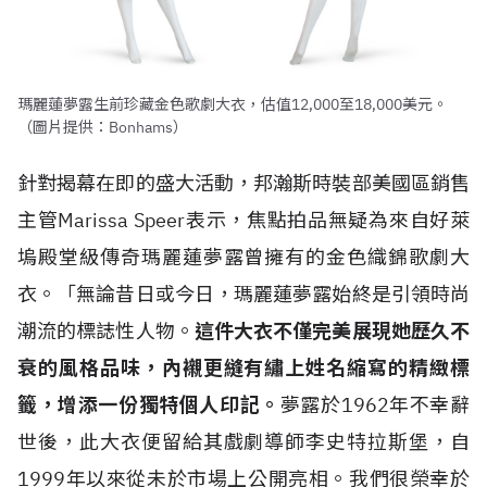
瑪麗蓮夢露生前珍藏金色歌劇大衣，估值12,000至18,000美元。
（圖片提供：Bonhams）
針對揭幕在即的盛大活動，邦瀚斯時裝部美國區銷售
主管Marissa Speer表示，焦點拍品無疑為來自好萊
塢殿堂級傳奇瑪麗蓮夢露曾擁有的金色織錦歌劇大
衣。「無論昔日或今日，瑪麗蓮夢露始終是引領時尚
潮流的標誌性人物。
這件大衣不僅完美展現她歷久不
衰的風格品味，內襯更縫有繡上姓名縮寫的精緻標
籤，增添一份獨特個人印記。
夢露於1962年不幸辭
世後，此大衣便留給其戲劇導師李史特拉斯堡，自
1999年以來從未於市場上公開亮相。我們很榮幸於