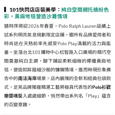
▍101快閃店店裝美學：
純白空間襯托繽紛色
彩，黃麻地毯營造沙灘情境
隨時序將迎2026年春夏，Polo Ralph Lauren延續上
述系列明亮氣息規劃限定店鋪，邀所有品牌愛用者和
時尚迷在天熱前率先感受Polo Play滿載的活力與能
量。坐落台北101購物中心松智路入口廣場的精巧空
間奠基純白主調，腳下鋪設柔軟細緻的椰纖黃麻地
毯，營造如踩踏細沙般的慵懶情境，進而映現形象廣
告中的
南法海岸
場景。店內展陳的全新和經典包袋款
式，足見品牌獨運精湛工藝將極具代表性的
Polo衫歡
樂靈魂
鑿入處處細節，悄然帶出系列名「Play」蘊含
的百變意趣。