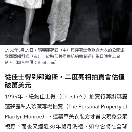
1962年5月19日，瑪麗蓮夢露（中）與穿著金色歌劇大衣的公關派
翠西亞紐科姆（左），於時任美國總統約翰甘迺迪生日晚會上合
影。（圖片提供：Bonhams）
從佳士得到邦瀚斯，二度亮相拍賣會估值
破萬美元
1999年，紐約佳士得（Christie's）拍賣行籌辦瑪麗
蓮夢露私人珍藏專場拍賣（The Personal Property of
Marilyn Monroe），這襲華美衣裝方才首次現身公眾
視野。而後又經近30年歲月洗禮，如今它將在全球