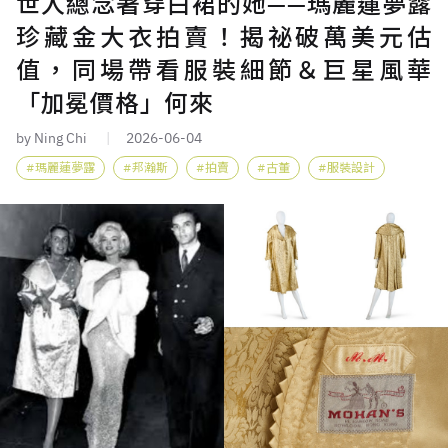
世人總念著穿白裙的她——瑪麗蓮夢露
珍藏金大衣拍賣！揭祕破萬美元估
值，同場帶看服裝細節＆巨星風華
「加冕價格」何來
by Ning Chi
2026-06-04
瑪麗蓮夢露
邦瀚斯
拍賣
古董
服裝設計