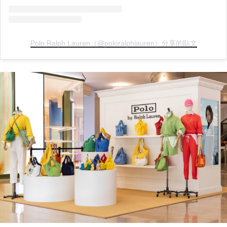
Polo Ralph Lauren（@poloralphlauren）分享的貼文