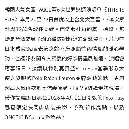
韓國人氣女團TWICE第6次世界巡迴演唱會《THIS IS
FOR》本月20至22日首度攻上台北大巨蛋，3場次累
計與12萬名歌迷同歡。而洗版社群的其一橋段，無
疑是台灣成員子瑜落淚致謝粉絲的溫馨場面，片段中
日本成員Sana表演之餘不忘照顧忙內情緒的暖心舉
動，也讓隊友間令人稱羨的好感情盡展無遺。演唱會
落幕隔日，接續以特別嘉賓暨Polo Play當季形象大
使之姿親臨Polo Ralph Lauren品牌活動的她，更用
超高人氣再次點亮信義街頭。La Vie編輯走訪現場，
帶你揭曉即日起至2026年4月22日開張的Polo Play
春夏限定快閃店店裝美學、系列新作亮點，以及
ONCE必收Sana同款單品。