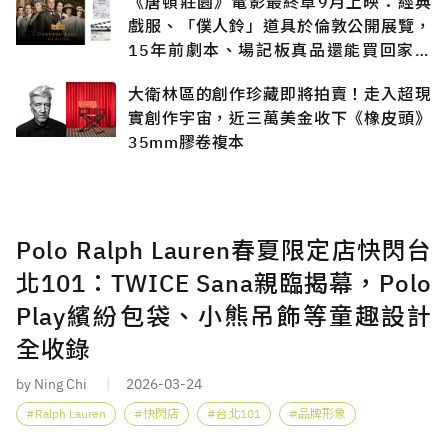
《唐頓莊園》電影最終章9月上映：經典
戲服、「僕人鈴」道具於倫敦公開展覽，
15年前劇本、場記板真品還能買回家收
藏？
大衛林區的創作珍藏即將拍賣！走入超現
實創作宇宙，近三萬美金收下《橡皮頭》
35mm膠卷複本
Polo Ralph Lauren春夏限定店快閃台
北101：TWICE Sana親臨揭幕，Polo
Play繽紛包袋、小熊吊飾等童趣設計
全收錄
by Ning Chi
2026-03-24
Ralph Lauren
快閃店
台北101
品牌形象