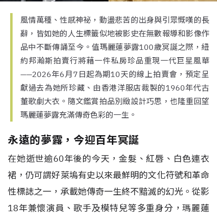
風情萬種、性感神祕，動盪悲苦的出身與引眾慨嘆的長
辭，皆如她的人生標籤似地被影史在無數報導和影像作
品中不斷傳誦至今。值瑪麗蓮夢露100歲冥誕之際，紐
約邦瀚斯拍賣行將藉一件私房珍品重現一代巨星風華
——2026年6月7日起為期10天的線上拍賣會，預定呈
獻過去為她所珍藏、由香港洋服店裁製的1960年代古
董歌劇大衣。隨文鑑賞拍品別緻設計巧思，也隆重回望
瑪麗蓮夢露充滿傳奇色彩的一生。
永遠的夢露，今迎百年冥誕
在她逝世逾60年後的今天，金髮、紅唇、白色連衣
裙，仍可謂好萊塢有史以來最鮮明的文化符號和革命
性標誌之一，承載她傳奇一生終不黯滅的幻光。從影
18年兼懷演員、歌手及模特兒等多重身分，瑪麗蓮