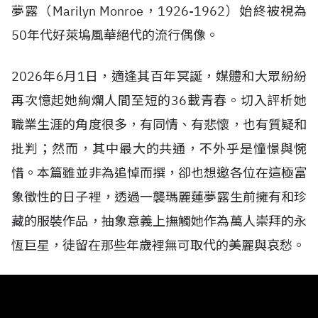
夢露（Marilyn Monroe，1926-1962）始終被視為
50年代好萊塢風華絕代的流行偶像。
2026年6月1日，適逢其百年冥誕，媒體和大眾紛紛
再次憶起她絢爛人間至短的36載青春。切入評析她
職業生涯的角度很多，有同情、有悲懷，也有質疑和
批判；然而，其中最大的共通，不外乎是憧憬與惋
惜。本篇雖並非為追悼而撰，卻也想邀各位在這極富
象徵性的日子裡，透過一襲瑪麗蓮夢露生前擁有和珍
藏的服裝作品，抽象意義上撫觸她作為萬人崇拜的永
恆巨星，徒留在那些年歲裡無可取代的美麗與哀愁。