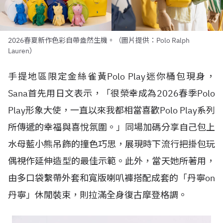
2026春夏新作色彩自帶盎然生機。（圖片提供：Polo Ralph
Lauren）
手提地區限定金絲雀黃Polo Play迷你桶包現身，
Sana首先用日文表示，「很榮幸成為2026春季Polo
Play形象大使，一直以來我都相當喜歡Polo Play系列
所傳遞的幸福與喜悅氛圍。」同場加碼分享自己包上
水母藍小熊吊飾的撞色巧思，展現時下流行把掛包玩
偶視作延伸造型的最佳示範。此外，當天她所著用，
由多口袋繫帶外套和寬版喇叭褲搭配成套的「丹寧on
丹寧」休閒裝束，則拉滿全身復古摩登格調。