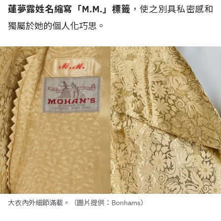
蓮夢露姓名縮寫「M.M.」標籤
，使之別具私密感和
獨屬於她的個人化巧思。
大衣內外細節滿載。（圖片提供：Bonhams）