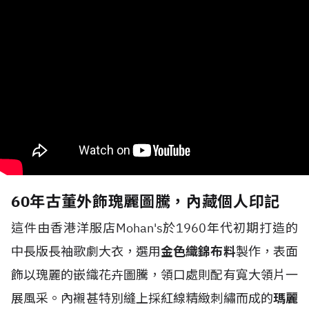
60年古董外飾瑰麗圖騰，內藏個人印記
這件由香港洋服店Mohan's於1960年代初期打造的
中長版長袖歌劇大衣，選用
金色織錦布料
製作，表面
飾以瑰麗的嵌織花卉圖騰，領口處則配有寬大領片一
展風采。內襯甚特別縫上採紅線精緻刺繡而成的
瑪麗