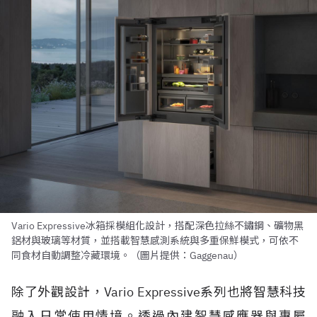
Vario Expressive冰箱採模組化設計，搭配深色拉絲不鏽鋼、礦物黑
鋁材與玻璃等材質，並搭載智慧感測系統與多重保鮮模式，可依不
同食材自動調整冷藏環境。（圖片提供：Gaggenau）
除了外觀設計，Vario Expressive系列也將智慧科技
融入日常使用情境。透過內建智慧感應器與專屬