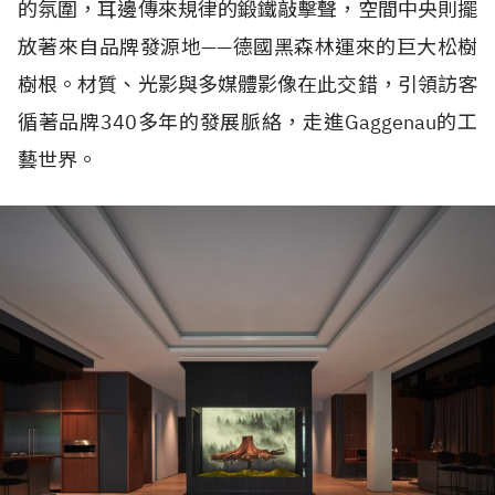
的氛圍，耳邊傳來規律的鍛鐵敲擊聲，空間中央則擺
放著來自品牌發源地——德國黑森林運來的巨大松樹
樹根。材質、光影與多媒體影像在此交錯，引領訪客
循著品牌340多年的發展脈絡，走進Gaggenau的工
藝世界。