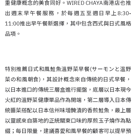
重健康概念的美食同好。WIRED CHAYA南港店也推
出週末早午餐服務，於每週五至週日早上8:30-
11:00推出早午餐新選擇，其中包含西式與日式風格
品項。
特別推薦日式和風鮭魚溫野菜早餐(サーモンと温野
菜の和風朝食)，其設計概念來自傳統的日式早餐，
以日本進口的傳統三層盒進行擺盤，底層以日本現今
火紅的溫野菜健康單品作為開端，第二層導入日本傳
統醬菜搭配以日本信州味增醃漬的香煎鮭魚，最上層
以靈感來自築地的正統關東口味的厚煎玉子燒作為點
綴；每日限量，建議喜愛和風早餐的顧客可以提早預