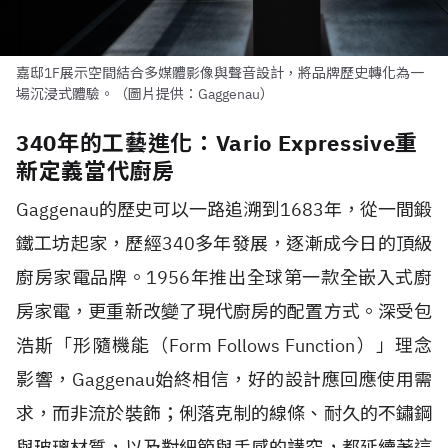
嘉邸1F展示空間結合多媒體影像與聲音設計，將品牌歷史轉化為一
場沉浸式體驗。（圖片提供：Gaggenau）
340年的工藝進化：Vario Expressive重
新定義當代廚房
Gaggenau的歷史可以一路追溯到1683年，從一間鍛
鐵工坊起家，歷經340多年發展，逐漸成今日的頂級
廚房家電品牌。1956年推出全球第一款全嵌入式廚
房家電，更重新改變了現代廚房的配置方式。深受包
浩斯「形隨機能（Form Follows Function）」理念
影響，Gaggenau始終相信，好的設計應回應使用需
求，而非流於裝飾；俐落克制的線條、耐久的不鏽鋼
與玻璃材質，以及對細節與手感的講究，都延續著這