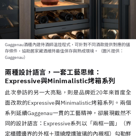
Gaggenau酒櫃內建侍酒師溫控程式，可針對不同酒款提供對應的儲
存條件，協助居家藏酒維持最佳保存與熟成環境。（圖片提供：
Gaggenau）
兩種設計語言，一套工藝思維：
Expressive與Minimalistic烤箱系列
此次參訪的另一大亮點，則是品牌近20年來首度全
面改款的Expressive與Minimalistic烤箱系列。兩個
系列延續Gaggenau一貫的工藝精神，卻展現截然不
同的設計語言：Expressive系列以「兩框一圓」（界
定櫃體邊界的外框＋環繞煙燻玻璃的內襯框）勾勒鮮