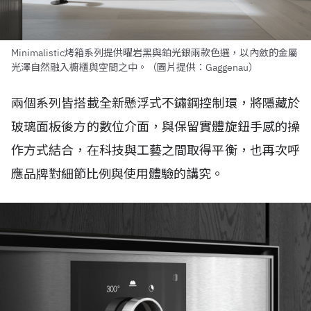
Minimalistic烤箱系列提供曜岩黑與鉑光銀兩款色選，以內斂的金屬
光澤自然融入櫥櫃與空間之中。（圖片提供：Gaggenau）
兩個系列皆搭載全新懸浮式不鏽鋼控制環，將隱藏於
玻璃面板後方的數位介面，與保留實體旋鈕手感的操
作方式結合，在科技與工藝之間取得平衡，也再次呼
應品牌對細節比例與使用體驗的講究。