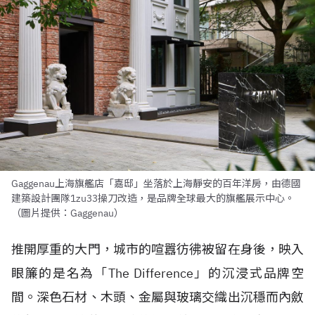
Gaggenau上海旗艦店「嘉邸」坐落於上海靜安的百年洋房，由德國
建築設計團隊1zu33操刀改造，是品牌全球最大的旗艦展示中心。
（圖片提供：Gaggenau）
推開厚重的大門，城市的喧囂彷彿被留在身後，映入
眼簾的是名為「The Difference」的沉浸式品牌空
間。深色石材、木頭、金屬與玻璃交織出沉穩而內斂