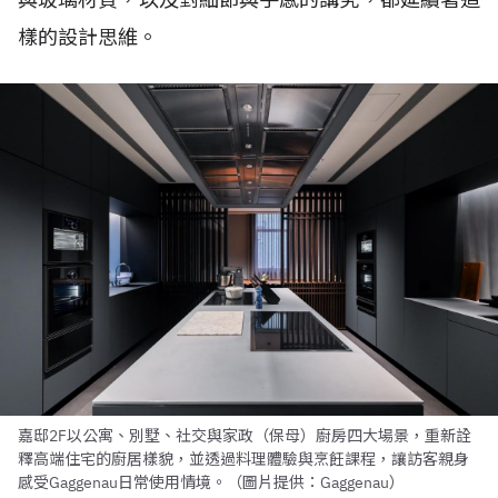
樣的設計思維。
嘉邸2F以公寓、別墅、社交與家政（保母）廚房四大場景，重新詮
釋高端住宅的廚居樣貌，並透過料理體驗與烹飪課程，讓訪客親身
感受Gaggenau日常使用情境。（圖片提供：Gaggenau）