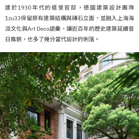
建於1930年代的道里官邸，德國建築設計團隊
1zu33保留原有建築結構與磚石立面，並融入上海海
派文化與Art Deco語彙，讓近百年的歷史建築延續昔
日風貌，也多了幾分當代設計的俐落。