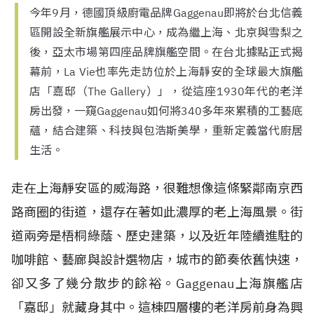
今年9月，德國頂級廚電品牌Gaggenau即將於台北信義
區開設全新旗艦展示中心，成為繼上海、北京與雪梨之
後，亞太市場第四座品牌旗艦空間。在台北據點正式揭
幕前，La Vie也率先走訪位於上海靜安的全球最大旗艦
店「嘉邸（The Gallery）」，從這座1930年代的老洋
房出發，一窺Gaggenau如何將340多年來累積的工藝底
蘊，結合建築、科技與包浩斯美學，重新定義當代廚居
生活。
走在上海靜安區的威海路，很難想像這條緊鄰南京西
路商圈的街道，還存在著如此濃厚的老上海風景。街
道兩旁是梧桐綠蔭、歷史建築，以及近年陸續進駐的
咖啡館、藝廊與設計選物店，城市的節奏依舊快速，
卻又多了幾分散步的餘裕。Gaggenau上海旗艦店
「嘉邸」就藏身其中。這棟四層樓的老洋房前身為興