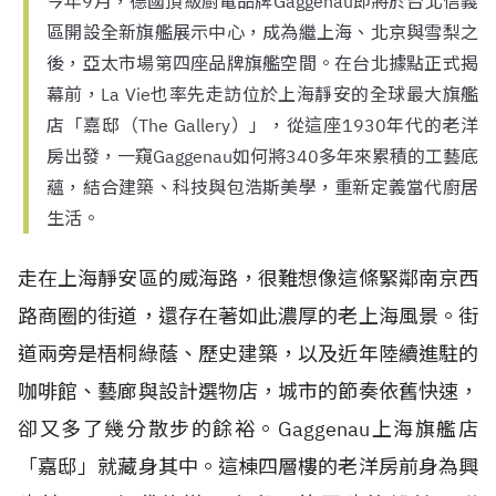
今年9月，德國頂級廚電品牌Gaggenau即將於台北信義
區開設全新旗艦展示中心，成為繼上海、北京與雪梨之
後，亞太市場第四座品牌旗艦空間。在台北據點正式揭
幕前，La Vie也率先走訪位於上海靜安的全球最大旗艦
店「嘉邸（The Gallery）」，從這座1930年代的老洋
房出發，一窺Gaggenau如何將340多年來累積的工藝底
蘊，結合建築、科技與包浩斯美學，重新定義當代廚居
生活。
走在上海靜安區的威海路，很難想像這條緊鄰南京西
路商圈的街道，還存在著如此濃厚的老上海風景。街
道兩旁是梧桐綠蔭、歷史建築，以及近年陸續進駐的
咖啡館、藝廊與設計選物店，城市的節奏依舊快速，
卻又多了幾分散步的餘裕。Gaggenau上海旗艦店
「嘉邸」就藏身其中。這棟四層樓的老洋房前身為興