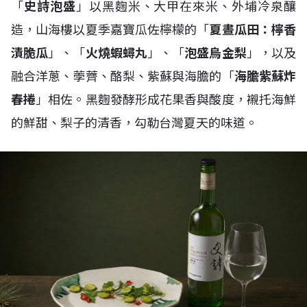
「
史詩泡盛
」以黑麴米、大甲在來米、外埔冷泉釀
造，山海樓以夏季嘉寶瓜佐檸檬的「
夏晝瓜田：檸香
漬脆瓜
」、「
火燒蝦蟳丸
」、「
泡盛烏金梨
」，以及
融合洋蔥、荸薺、酪梨、紫蘇與海膽的「
海膽紫蘇炸
春捲
」相佐。黑麴發酵形成花果香與酸度，襯托海鮮
的鮮甜、梨子的清香，勾勒台灣夏天的味道。