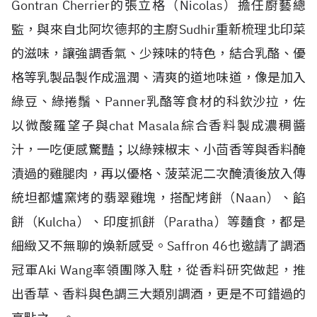
Gontran Cherrier的張立格（Nicolas）擔任廚藝總
監，與來自北阿坎德邦的主廚Sudhir重新梳理北印菜
的滋味，讓強調香氣、少辣味的特色，結合乳酪、優
格等乳製品製作成溫潤、清爽的道地味道，像是加入
綠豆、綠捲鬚、Panner乳酪等食材的科欽沙拉，佐
以微酸羅望子與chat Masala綜合香料製成濃稠醬
汁，一吃便感驚豔；以綠辣椒末、小茴香等與香料醃
漬過的雞腿肉，再以優格、菠菜泥二次醃漬後放入傳
統坦都爐窯烤的翡翠雞塊，搭配烤餅（Naan）、餡
餅（Kulcha）、印度抓餅（Paratha）等麵食，都是
細緻又不無聊的煥新感受。Saffron 46也邀請了調酒
冠軍Aki Wang率領團隊入駐，從香料研究做起，推
出香草、香料與色調三大類別調酒，更是不可錯過的