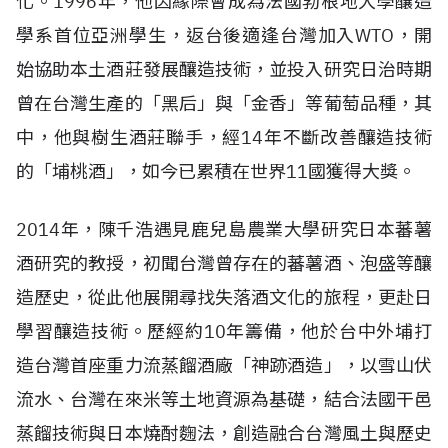
化。1996年，他因緣際會成為法國勃根地大學釀造
學系首位亞洲學生，返台後適逢台灣加入WTO，開
始協助本土酒莊發展釀造技術，並投入研究日治時期
曾在台灣生產的「黑后」與「金香」等葡萄品種，其
中，他與樹生酒莊聯手，經14年不斷改善釀造技術
的「埔桃酒」，如今已累積在世界11國獲得大獎。
2014年，陳千浩遇見鹿兒島農業大學研究日本蕃薯
酒研究的教授，初聞台灣曾存在的蕃薯酒、泡盛等釀
造歷史，從此他展開尋找失落酒文化的旅程，更赴日
學習釀造技術。歷經約10年籌備，他於台中外埔打
造台灣首座重力流蒸餾酒廠「神跡酒造」，以雪山伏
流水、台灣在來米等土地資源為基礎，結合法國干邑
蒸餾技術與日本燒酎麴法，創造融合台灣風土與歷史