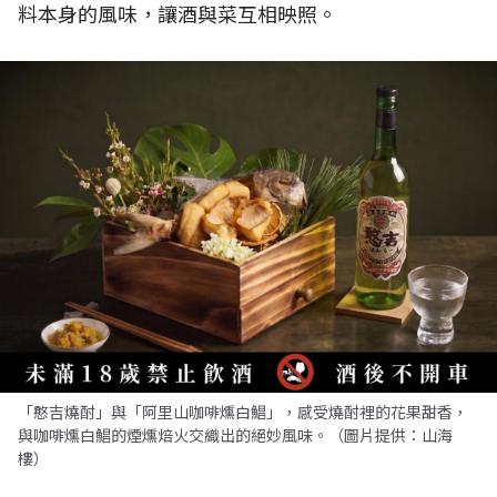
料本身的風味，讓酒與菜互相映照。
「憨吉燒酎」與「阿里山咖啡燻白鯧」，感受燒酎裡的花果甜香，
與咖啡燻白鯧的煙燻焙火交織出的絕妙風味。（圖片提供：山海
樓）