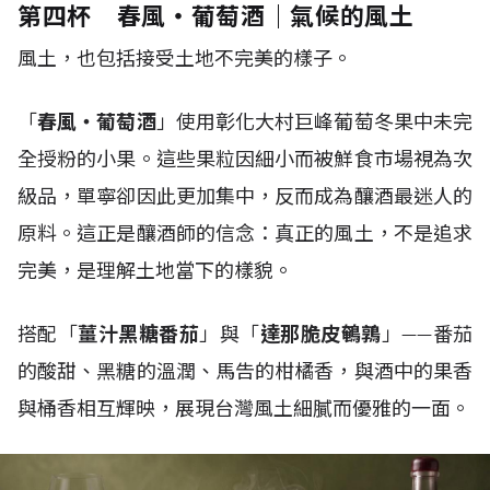
第四杯 春風・葡萄酒｜氣候的風土
風土，也包括接受土地不完美的樣子。
「
春風・葡萄酒
」使用彰化大村巨峰葡萄冬果中未完
全授粉的小果。這些果粒因細小而被鮮食市場視為次
級品，單寧卻因此更加集中，反而成為釀酒最迷人的
原料。這正是釀酒師的信念：真正的風土，不是追求
完美，是理解土地當下的樣貌。
搭配「
薑汁黑糖番茄
」與「
達那脆皮鵪鶉
」——番茄
的酸甜、黑糖的溫潤、馬告的柑橘香，與酒中的果香
與桶香相互輝映，展現台灣風土細膩而優雅的一面。