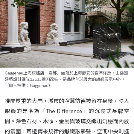
Gaggenau上海旗艦店「嘉邸」坐落於上海靜安的百年洋房，由德國
建築設計團隊1zu33操刀改造，是品牌全球最大的旗艦展示中心。
（圖片提供：Gaggenau）
推開厚重的大門，城市的喧囂彷彿被留在身後，映入
眼簾的是名為「The Difference」的沉浸式品牌空
間。深色石材、木頭、金屬與玻璃交織出沉穩而內斂
的氛圍，耳邊傳來規律的鍛鐵敲擊聲，空間中央則擺