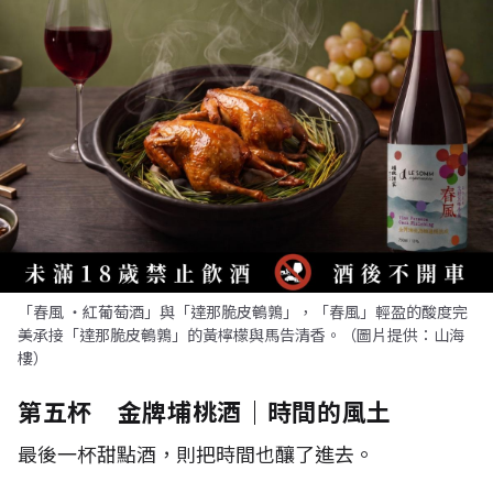
「春風 ・紅葡萄酒」與「達那脆皮鵪鶉」，「春風」輕盈的酸度完
美承接「達那脆皮鵪鶉」的黃檸檬與馬告清香。（圖片提供：山海
樓）
第五杯 金牌埔桃酒｜時間的風土
最後一杯甜點酒，則把時間也釀了進去。