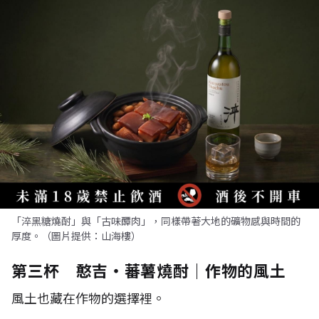
「淬黑糖燒酎」與「古味醰肉」，同樣帶著大地的礦物感與時間的
厚度。（圖片提供：山海樓）
第三杯 憨吉・蕃薯燒酎｜作物的風土
風土也藏在作物的選擇裡。