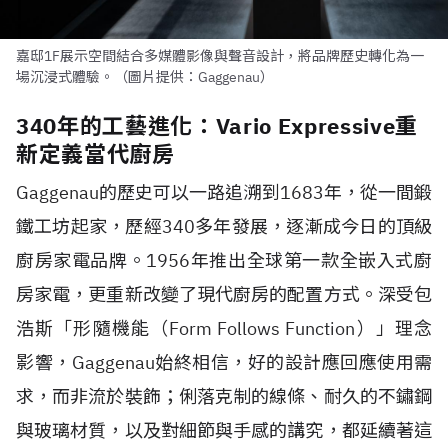
嘉邸1F展示空間結合多媒體影像與聲音設計，將品牌歷史轉化為一
場沉浸式體驗。（圖片提供：Gaggenau）
340年的工藝進化：Vario Expressive重
新定義當代廚房
Gaggenau的歷史可以一路追溯到1683年，從一間鍛
鐵工坊起家，歷經340多年發展，逐漸成今日的頂級
廚房家電品牌。1956年推出全球第一款全嵌入式廚
房家電，更重新改變了現代廚房的配置方式。深受包
浩斯「形隨機能（Form Follows Function）」理念
影響，Gaggenau始終相信，好的設計應回應使用需
求，而非流於裝飾；俐落克制的線條、耐久的不鏽鋼
與玻璃材質，以及對細節與手感的講究，都延續著這