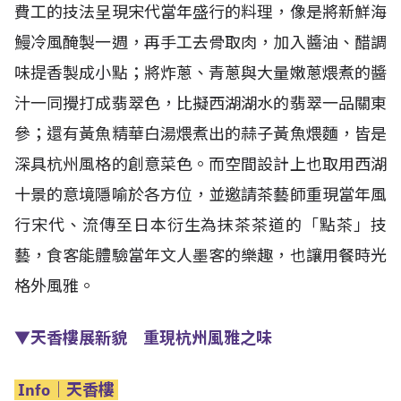
費工的技法呈現宋代當年盛行的料理，像是將新鮮海
鰻冷風醃製一週，再手工去骨取肉，加入醬油、醋調
味提香製成小點；將炸蔥、青蔥與大量嫩蔥煨煮的醬
汁一同攪打成翡翠色，比擬西湖湖水的翡翠一品關東
參；還有黃魚精華白湯煨煮出的蒜子黃魚煨麵，皆是
深具杭州風格的創意菜色。而空間設計上也取用西湖
十景的意境隱喻於各方位，並邀請茶藝師重現當年風
行宋代、流傳至日本衍生為抹茶茶道的「點茶」技
藝，食客能體驗當年文人墨客的樂趣，也讓用餐時光
格外風雅。
▼
天香樓展新貌 重現杭州風雅之味
Info│天香樓