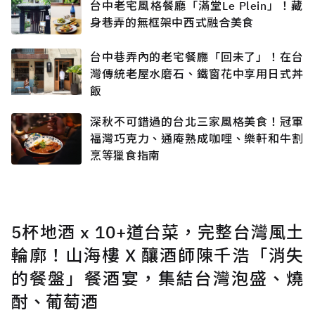
台中老宅風格餐廳「滿堂Le Plein」！藏
身巷弄的無框架中西式融合美食
台中巷弄內的老宅餐廳「回未了」！在台
灣傳統老屋水磨石、鐵窗花中享用日式丼
飯
深秋不可錯過的台北三家風格美食！冠軍
福灣巧克力、通庵熟成咖哩、樂軒和牛割
烹等獵食指南
5杯地酒 x 10+道台菜，完整台灣風土
輪廓！山海樓 X 釀酒師陳千浩「消失
的餐盤」餐酒宴，集結台灣泡盛、燒
酎、葡萄酒