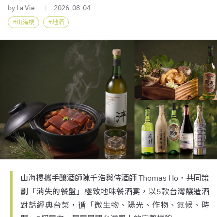
by La Vie
2026-08-04
山海樓
地酒
山海樓攜手釀酒師陳千浩與侍酒師 Thomas Ho，共同策
劃「消失的餐盤」極致地味餐酒宴，以5款台灣釀造酒
對話經典台菜，循「微生物、陽光、作物、氣候、時