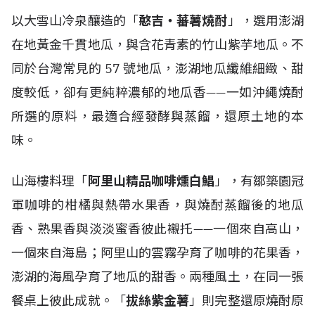
以大雪山冷泉釀造的「
憨吉・蕃薯燒酎
」，選用澎湖
在地黃金千貫地瓜，與含花青素的竹山紫芋地瓜。不
同於台灣常見的 57 號地瓜，澎湖地瓜纖維細緻、甜
度較低，卻有更純粹濃郁的地瓜香——一如沖繩燒酎
所選的原料，最適合經發酵與蒸餾，還原土地的本
味。
山海樓料理「
阿里山精品咖啡燻白鯧
」，有鄒築園冠
軍咖啡的柑橘與熱帶水果香，與燒酎蒸餾後的地瓜
香、熟果香與淡淡蜜香彼此襯托——一個來自高山，
一個來自海島；阿里山的雲霧孕育了咖啡的花果香，
澎湖的海風孕育了地瓜的甜香。兩種風土，在同一張
餐桌上彼此成就。「
拔絲紫金薯
」則完整還原燒酎原