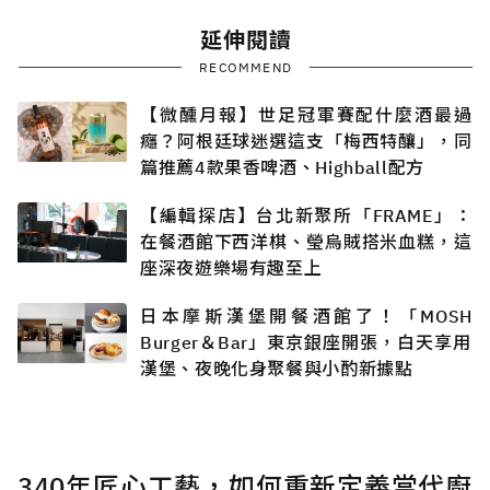
延伸閱讀
RECOMMEND
【微醺月報】世足冠軍賽配什麼酒最過
癮？阿根廷球迷選這支「梅西特釀」，同
篇推薦4款果香啤酒、Highball配方
【編輯探店】台北新聚所「FRAME」：
在餐酒館下西洋棋、瑩烏賊搭米血糕，這
座深夜遊樂場有趣至上
日本摩斯漢堡開餐酒館了！「MOSH
Burger＆Bar」東京銀座開張，白天享用
漢堡、夜晚化身聚餐與小酌新據點
340年匠心工藝，如何重新定義當代廚