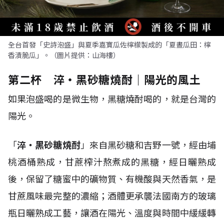
全台首發「史詩泡盛」與夏季嘉寶瓜佐檸檬製成的「夏晝瓜田：檸
香漬脆瓜」。（圖片提供：山海樓）
第二杯 淬・黑砂糖燒酎｜陽光的風土
如果泡盛喝的是微生物，黑糖燒酎喝的，就是台灣的
陽光。
「
淬・黑砂糖燒酎
」來自黑砂糖和吉野一號，經由埔
桃酒桶熟成，甘蔗榨汁熬煮成的黑糖，經日曬熟成
後，保留了糖蜜中的礦物質、有機酸與天然香氣，是
甘蔗風味最完整的濃縮；酒體更承襲法國南方的玻璃
瓶日曬熟成工藝，讓酒在陽光、溫度與時間中緩緩轉