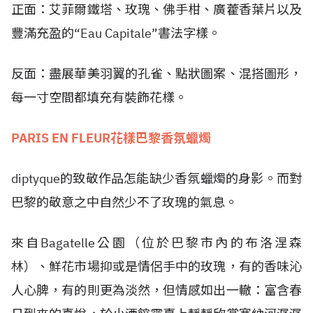
正面：艾菲爾鐵塔、玫瑰、佛手柑、廣藿香葉片以及
豐滿充盈的“Eau Capitale”書法字樣。
反面：盡展華美羽翼的孔雀、點狀圖案、混搭圖形，
每一寸空間都填充有裝飾花樣。
PARIS EN FLEUR花樣巴黎香氛蠟燭
diptyque的致敬作品怎能缺少香氛蠟燭的身影。而對
巴黎的敬意之中自然少不了玫瑰的氣息。
來自Bagatelle公園（位於巴黎市內的布洛涅森
林）、鮮花市場抑或是情侶手中的玫瑰，有的香味沁
人心脾，有的則更為淡然，但情感如出一轍：富含春