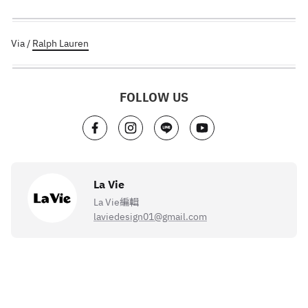
Via /
Ralph Lauren
FOLLOW US
La Vie
La Vie編輯
laviedesign01@gmail.com