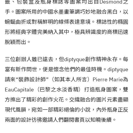
籤、包裝盒及瓶身標誌等圖案均出自Desmond之
手。圖案所用的中國水墨畫筆調巧妙地融合黑白，以
蜿蜒曲折或對稱鮮明的線條表達意境。標誌性的橢圓
形將經典字體完美納入其中，極具辨識度的商標迅速
脫穎而出。
三位創辦人雖已遠去，但diptyque創作精神永存。每
當有新作問世，便是懷念他們的最佳時機。diptyque
請來“裝飾設計師”（如其本人所言）Pierre Marie為
EauCapitale（巴黎之水淡香精）打造瓶身圖案，雙
方擦出了精彩的創作火花。交織融合的圖片元素盡顯
現代風韻，宛如一部精彩絕倫的小說，內外瓶身正反
兩面的設計彷彿邀請人們翻閱書頁以知曉後續。