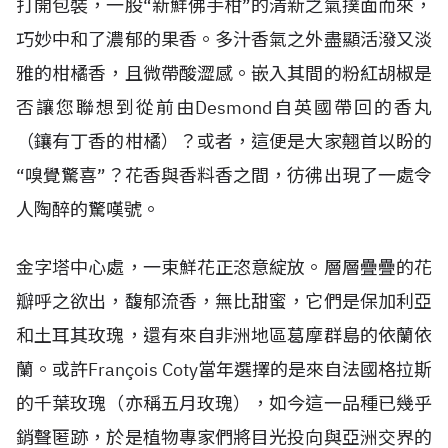
打開包裝，一股“新鮮佛手柑”的清新之氣撲面而來，
巧妙中和了濃郁的果香。多汁香氣之外盡顯活潑又淡
雅的柑橘香，且微帶酸澀感。嵌入其間的粉紅胡椒是
否讓您聯想到從前由Desmond自英國帶回的香丸
（鑲有丁香的柑橘）？或者，這便是大家翹首以盼的
“嗅覺驚喜”？花香與香料香之間，彷彿出現了一處令
人陶醉的驚嘆號。
金字塔中心處，一束鮮花正恣意綻放。層層疊疊的花
瓣呼之欲出，馥郁流香，無比甜蜜，它們是保加利亞
和土耳其玫瑰，還有來自非洲地區葛摩群島的依蘭依
蘭。或許François Coty當年選擇的是來自法國格拉斯
的千葉玫瑰（亦稱五月玫瑰），如今這一品種已幾乎
銷聲匿跡，於是植物專家們將目光投向與亞洲交界的