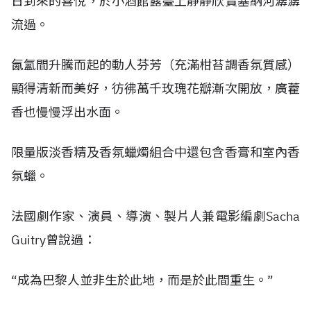
日到來的喜悅，於小酒館露臺上靜靜欣賞塞納河潺潺
流過。
氤氳間升騰而起的動人芬芳（充滿柑苔調香氛質感）
顯得清新而美好，彷彿萬千玫瑰花瓣漸次開放，廣藿
香也慢慢浮出水面。
限量版淡香精及香氛蠟燭組合中還包含香膏和室內香
氛蠟。
法國劇作家、演員、導演、製片人兼電影編劇Sacha
Guitry曾說過：
“成為巴黎人並非生於此地，而是於此間重生。”