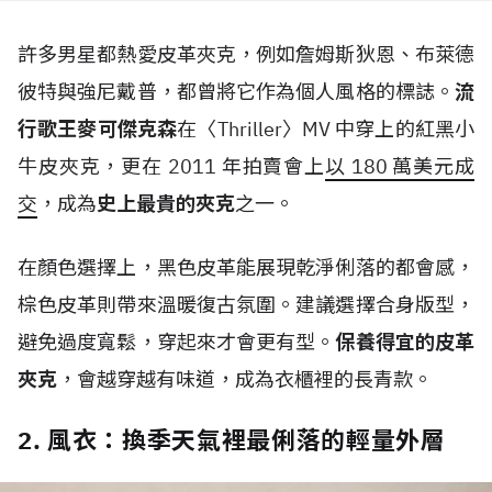
許多男星都熱愛皮革夾克，例如詹姆斯狄恩、布萊德
彼特與強尼戴普，都曾將它作為個人風格的標誌。
流
行歌王麥可傑克森
在〈
Thriller
〉
MV
中穿上的紅黑小
牛皮夾克，更在
2011
年拍賣會上
以
180
萬美元成
交
，成為
史上最貴的夾克
之一。
在顏色選擇上，黑色皮革能展現乾淨俐落的都會感，
棕色皮革則帶來溫暖復古氛圍。建議選擇合身版型，
避免過度寬鬆，穿起來才會更有型。
保養得宜的皮革
夾克
，會越穿越有味道，成為衣櫃裡的長青款。
2. 風衣：換季天氣裡最俐落的輕量外層