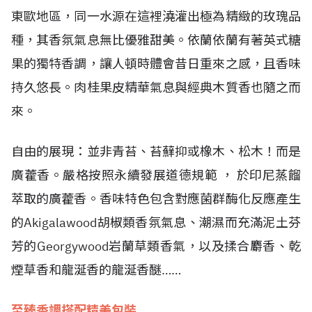
東歐地區，同一水源在這裡澆灌出極為精緻的玫瑰品
種，其香氛氣息無比優雅甜美。依蘭依蘭有著英式糖
果的獨特香調，讓人頓時體會昔日重來之感，且香味
持久悠長。肉桂果皮精華氣息與經典木質香也隨之而
來。
自由的展現：並非青苔、苔蘚抑或橡木、松木！而是
廣藿香。嚴格按照永續發展道德規範 ， 於印尼蒸餾
萃取的廣藿香。香味特色包含對應菌群酶化反應產生
的Akigalawood胡椒類香氛氣息、潮濕而充滿泥土芬
芳的Georgywood岩蘭草類香氣，以及揉合麝香、乾
煙草香和龍涎香的龍涎香醚……
至臻香調搭配精美包裝