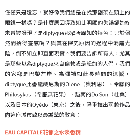
僅僅只是遺忘，就好像我們總是在找那副架在頭上的
眼鏡一樣嗎？是什麼原因導致如此明顯的失誤卻始終
未曾被發現？是diptyque那眾所周知的特色：只於偶
然間拾得靈感嗎？與其在探究原因的過程中消磨光
陰，倒不如立即直面現實。我們要告訴所有人，尤其
是那些以為diptyque來自倫敦或是紐約的人們，我們
的家鄉是巴黎左岸。為彌補如此長時間的遺憾，
diptyque此番繼威尼斯的Olène（奧利恩）、希臘的
Philosykos（希臘無花果）、越南的Do Son（杜桑）
以及日本的Oyédo（東京）之後，隆重推出兩款作品
向這座城市致以最誠摯的敬意：
EAU CAPITALE花都之水淡香精