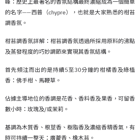
峰：歷史上最著名的香氛結構最終濃縮成為一個簡單
的名字——西普（chypre），也就是大家熟悉的柑苔
調香氛。
柑苔調香氛詳解：柑苔調香氛透過所採用原料的沸點
及蒸發程度的巧妙調節來實現其香氛結構。
首先傾注而出的是持續5至30分鐘的柑橘香及綠植
香：佛手柑、馬鞭草。
佔據主導地位的香調是花香、香料香及果香，可留香
數小時：玫瑰及/或茉莉。
基調為木質香、根莖香、樹脂香及濃縮香精香氣，有
時可持續一整天：廣藿香、橡木苔。