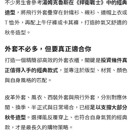
不少男生會參考
湯姆克魯斯在《捍衛戰士》中的經典
造型
，將飛行外套疊穿在針織衫、襯衫、連帽上衣或
T
恤外，再配上牛仔褲或卡其褲，打造帥氣又舒適的
秋冬造型。
外套不必多，但要真正適合你
打造一個精簡卻高效的外套衣櫃，關鍵是
投資幾件真
正值得入手的經典款式
，並專注於版型、材質、顏色
與自身風格的匹配。
皮革外套、風衣、西裝外套與飛行外套，分別對應休
閒、換季、半正式與日常場合，已經
足以支撐大部分
秋冬造型
。選擇能反覆穿上、也符合自身氣質的經典
款，才是最長久的購物策略。