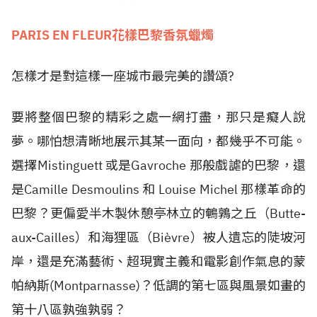
PARIS EN FLEUR花樣巴黎香氛蠟燭
怎樣才是對這樣一座城市最完美的讚頌?
要將整個巴黎的精彩之處一網打盡，那只是癡人說
夢。哪怕想清晰地展示其某一面向，都幾乎不可能。
選擇Mistinguett 或是Gavroche 那般戲謔的巴黎，還
是Camille Desmoulins 和 Louise Michel 那樣革命的
巴黎？更偏愛半木製休憩亭林立的鵪鶉之丘（Butte-
aux-Cailles）和海狸區（Bièvre）被人遺忘的陡坡河
岸，還是充滿藝術、超現實主義和電影創作氣息的蒙
帕納斯(Montparnasse)？低調的第七區與風景如畫的
第十八區孰強孰弱？