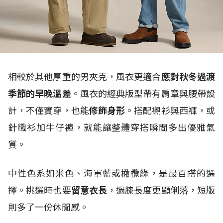
相較於其他厚重的男夾克，風衣更適合
應對秋冬過渡
季節的早晚溫差
。風衣的經典版型帶有肩章與腰帶設
計，不僅實穿，也能
修飾身形
。搭配襯衫與西褲，或
針織衫加牛仔褲，就能讓整體穿搭瞬間多出優雅氣
質。
中性色系如米色、海軍藍或橄欖綠，是最百搭的選
擇。挑選時也要
留意衣長
，過膝長度更顯俐落，短版
則多了一份休閒感。