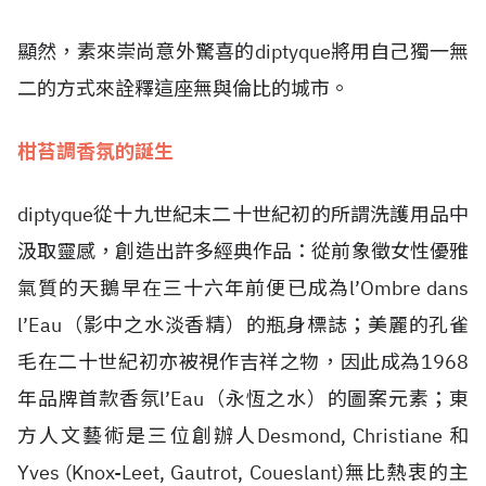
顯然，素來崇尚意外驚喜的diptyque將用自己獨一無
二的方式來詮釋這座無與倫比的城市。
柑苔調香氛的誕生
diptyque從十九世紀末二十世紀初的所謂洗護用品中
汲取靈感，創造出許多經典作品：從前象徵女性優雅
氣質的天鵝早在三十六年前便已成為l’Ombre dans
l’Eau（影中之水淡香精）的瓶身標誌；美麗的孔雀
毛在二十世紀初亦被視作吉祥之物，因此成為1968
年品牌首款香氛l’Eau（永恆之水）的圖案元素；東
方人文藝術是三位創辦人Desmond, Christiane 和
Yves (Knox-Leet, Gautrot, Coueslant)無比熱衷的主