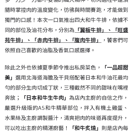
隨時掌控肉的溫度變化，彷彿與時間賽跑，才能做到
獨門的口感！本次一口氣推出四大和牛牛排，依據不
同的部位及油花分布，分別為
「翼板牛排」、「旺盛
苑牛排」、「赤肉牛排」、「腹肉牛排」
，饕客們可
依照自己喜歡的油脂及香氣口感選擇。
除此之外也依據夏季節令推出私房菜色，
「一品超甜
美」
選用北海道海膽及干貝搭配著日本和牛油花最均
勻的部分生肉切成丁狀，三種截然不同的甜味在嘴裡
奔放；
「日本和牛生牛肉」
為店內主廚的自信之作，
嚴選升級版的A5和牛精華部位，拌入有機土雞蛋、
水果絲及主廚調製醬汁，清爽把肉的味道再度提升，
可以吃出主廚的精湛廚藝！
「和牛炙燒」
則是店內每