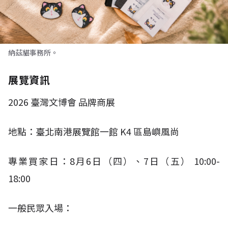
納茲貓事務所。
展覽資訊
2026
臺灣文博會 品牌商展
地點：臺北南港展覽館一館
K4
區島嶼風尚
專業買家日：
8
月
6
日（四）、
7
日（五）
10:00-
18:00​
一般民眾入場：