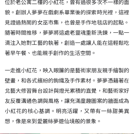
位於老公寓二樓的小紅花，曾有過很多次不一樣的面
貌。創辦人夢夢在戲劇系畢業後的探索時光裡，這裡
見證過熱鬧的女巫市集，也曾是手作地毯店的起點。
隨著時間推移，夢夢將這處老靈魂重新洗鍊，一點一
滴注入她對工藝的執著，創造一處讓人能在這輕鬆吃
著早午餐、也能親手創作的生活空間。
一走進小紅花，映入眼簾的是藝術家朋友親手繪製的
壁畫，和各式繽紛的鉤織及手作素材。夢夢憑藉著在
北藝大修習舞台設計與燈光累積的直覺，和藝術家好
友反覆溝通色調與風格，讓充滿童趣圖案的牆面成為
小紅花的核心基調。明亮活躍，又帶有一絲甜美異
想，像是來到愛麗絲夢遊仙境般的景象。