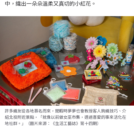
中，織出一朵朵溫柔又真切的小紅花。
許多織友從各地慕名而來，閒暇時夢夢也會教授客人鉤織技巧、介
紹北投附近景點，「就像以前做女巫市集，透過喜愛的事來活化在
地社群。」（圖片來源：《生活工藝誌》第十四期）