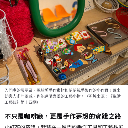
入門處的展示區，擺放著手作素材和夢夢親手製作的小作品；讓來
訪客人多些靈感，也能選購喜愛的工藝小物。（圖片來源：《生活
工藝誌》第十四期）
不只是咖啡廳，更是手作夢想的實踐之路
小紅花的靈魂，就藏在一進門的手作工具和工藝品展