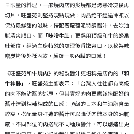
日限量的料理，一般燒肉店的炙燒都是烤熟冷凍後再
切片，旺盛苑則堅持現點現做，肉品絕不經過冷凍以
保持最鮮甜的滋味，搭配著蘿蔔泥特調醬汁，去除油
膩清爽順口。而
「味噌牛肚」
更選用頂級和牛的蜂巢
肚部位，經過主廚特殊的處理後香嫩爽口，以秘製味
噌炭烤後外酥內軟，顛覆一般內臟的口感！
《旺盛苑和牛燒肉》的秘製醬汁更堪稱是店內的
「和
牛神器」
，旺盛苑主廚表示：「台灣人往往都有高級
的肉不能沾醬的迷思，但其實好的肉更應該搭配好的
醬汁達到相輔相成的口感！頂級的日本和牛油脂含量
較高，搭配量身打造的醬汁可以降低肉體本身的油膩
感，不同部位的肉搭配不同種類醬汁，可以創造出更