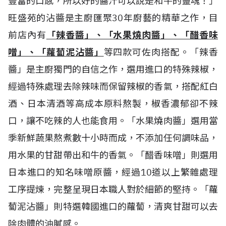
豐富的口感，所以好的醬汁可以說是和牛的靈魂！」
旺盛苑的沾醬是主廚匯聚30年廚藝的精華之作，目
前店內有
「辣香醬」、「水果燒肉醬」、「醋香味
噌」、「蘿蔔泥沾醬」
等四款可佐肉搭配。「辣香
醬」是主廚獨門的自信之作，選用進口的特殊辣椒，
經過特殊處理去除辣味而保留辣椒的香氣，搭配紅白
酒、日本清酒等高成本原料熬製，椒香濃郁卻不辣
口，讓不吃辣的人也能食用。「水果燒肉醬」選用當
季新鮮蔬果熬煮數十小時而成，不添加任何調味品，
用水果的甘甜帶出和牛的香氣。「醋香味噌」則選用
日本進口的知名味噌原醬，經過10道以上繁雜處理
工序提煉，完整呈現日本職人對於細節的堅持。「蘿
蔔泥沾醬」則特選韓國進口的蘿蔔，清爽甘甜可以去
除肉體的油膩感。