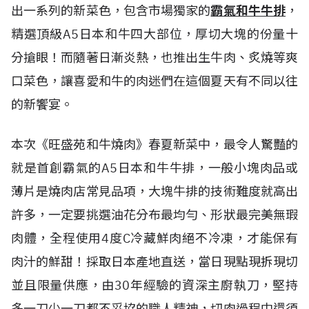
出一系列的新菜色，包含市場獨家的
霸氣和牛牛排
，
精選頂級A5日本和牛四大部位，厚切大塊的份量十
分搶眼！而隨著日漸炎熱，也推出生牛肉、炙燒等爽
口菜色，讓喜愛和牛的肉迷們在這個夏天有不同以往
的新饗宴。
本次《旺盛苑和牛燒肉》春夏新菜中，最令人驚豔的
就是首創霸氣的A5日本和牛牛排，一般小塊肉品或
薄片是燒肉店常見品項，大塊牛排的技術難度就高出
許多，一定要挑選油花分布最均勻、形狀最完美無瑕
肉體，全程使用4度C冷藏鮮肉絕不冷凍，才能保有
肉汁的鮮甜！採取日本產地直送，當日現點現拆現切
並且限量供應，由30年經驗的資深主廚執刀，堅持
多一刀少一刀都不妥協的職人精神，切肉過程中還須