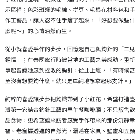
示區裡；色彩斑斕的毛線、拼豆、毛根花材料包和手
作工藝品，讓人忍不住手癢了起來，「好想要做些什
麼呢～」的心情油然而生。
從小就喜愛手作的夢夢，回憶起自己與鉤針的「二見
鍾情」；在泰國旅行時被當地的工藝之美感動，重新
拿起曾讓她感到挫敗的鉤針，從此上癮，「有時候甚
至沒有想要鉤什麼，就只是單純地想拿起那支針。」
純粹的喜愛讓夢夢把鉤織帶到了小紅花，希望打造臺
灣第一家結合鉤針工藝的早午餐咖啡廳；不只販售飲
品食物，更希望讓來訪者感受手作帶來的那份沉靜幸
福。老窗櫺透進的自然光，灑落在家具、壁畫和五顏