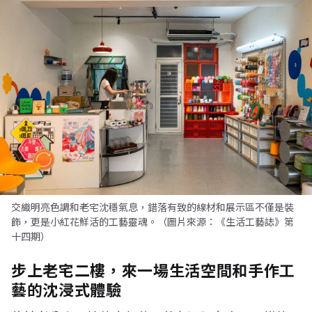
交織明亮色調和老宅沈穩氣息，錯落有致的線材和展示區不僅是裝
飾，更是小紅花鮮活的工藝靈魂。（圖片來源：《生活工藝誌》第
十四期）
步上老宅二樓，來一場生活空間和手作工
藝的沈浸式體驗