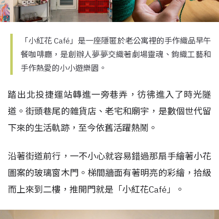
「小紅花 Café」是一座隱匿於老公寓裡的手作織品早午
餐咖啡廳，是創辦人夢夢交織著劇場靈魂、鉤織工藝和
手作熱愛的小小遊樂園。
踏出北投捷運站轉進一旁巷弄，彷彿進入了時光隧
道。街頭巷尾的雜貨店、老宅和廟宇，是數個世代留
下來的生活軌跡，至今依舊活躍熱鬧。
沿著街道前行，一不小心就容易錯過那扇手繪著小花
圖案的玻璃窗木門。梯間牆面有著明亮的彩繪，拾級
而上來到二樓，推開門就是「小紅花Café」。