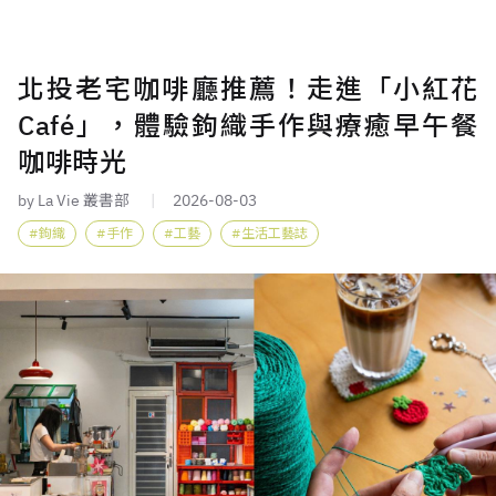
北投老宅咖啡廳推薦！走進「小紅花
Café」，體驗鉤織手作與療癒早午餐
咖啡時光
by La Vie 叢書部
2026-08-03
鉤織
手作
工藝
生活工藝誌