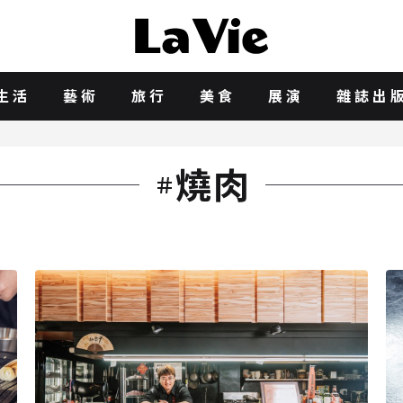
生活
藝術
旅行
美食
展演
雜誌出
燒肉