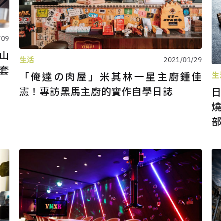
/09
山
生活
2021/01/29
套
「俺達の肉屋」米其林一星主廚鍾佳
生
憲！專訪黑馬主廚的實作自學日誌