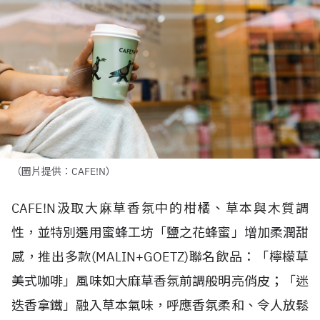
（圖片提供：CAFE!N）
CAFE!N
汲取⼤⿇草香氛中的柑橘、草本與⽊質調
性，並特別選用蜜蜂⼯坊「鹽之花蜂蜜」增加柔潤甜
感，推出多款
(MALIN+GOETZ)
聯名飲品：「檸檬草
美式咖啡」風味如大麻草香氛前調般明亮俏皮；「迷
迭香拿鐵」融入草本氣味，呼應香氛柔和、令人放鬆