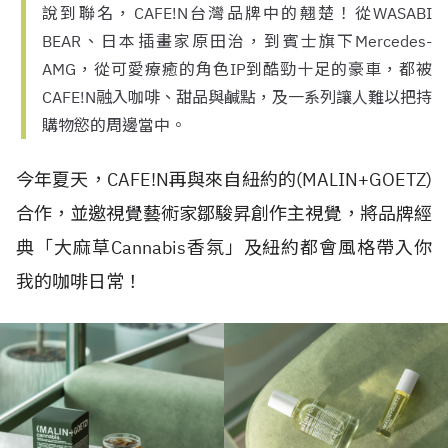
說到聯名，CAFE!N台灣品牌中的翹楚！從WASABI
BEAR、日本插畫家原田治，到賓士旗下Mercedes-
AMG，從可愛療癒的角色IP到酷勁十足的豪車，都被
CAFE!N融入咖啡、甜品與鹹點，及一系列讓人難以把持
購物慾的周邊當中。
今年夏天，
CAFE!N
再與來自紐約的
(MALIN+GOETZ)
合作，並邀視覺藝術家鄒駿昇創作主視覺，將品牌經
典「大麻草
Cannabis
香氛」及紐約都會風格帶入你
我的咖啡日常！