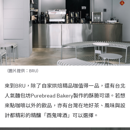
（圖片提供：BRU）
來到
BRU
，除了自家烘焙精品咖值得一品，還有台北
人氣麵包坊
Purebread Bakery
製作的酥脆可頌。若想
來點咖啡以外的飲品，亦有台灣在地好茶、風味與設
計都精彩的精釀「酉鬼啤酒」可以選擇。