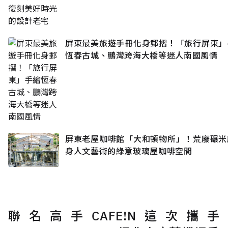
屏東最美旅遊手冊化身郵摺！「旅行屏東」
恆春古城、鵬灣跨海大橋等迷人南國風情
屏東老屋咖啡館「大和頓物所」！荒廢碾米
身人文藝術的綠意玻璃屋咖啡空間
聯名高手CAFE!N這次攜手