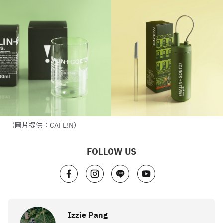
（圖片提供：CAFE!N）
FOLLOW US
Izzie Pang