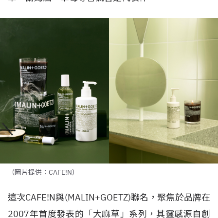
（圖片提供：CAFE!N）
這次
CAFE!N
與
(MALIN+GOETZ)
聯名，聚焦於品牌在
2007
年首度發表的「大麻草」系列，其靈感源自
創