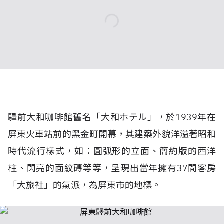
驛前大和咖啡館舊名「大和ホテル」，於1939年在
屏東火車站前的黑金町開幕，其建築外貌洋溢著昭和
時代流行樣式，如：圓弧形的立面、簡約版的西洋
柱、閃亮的面紋磚等等，呈現出當年擁有37間客房
「大旅社」的氣派，為屏東市的地標。