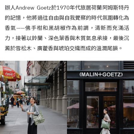
辦⼈
Andrew Goetz
於
1970
年代旅居荷蘭阿姆斯特丹
的記憶，他將過往⾃由與⾃我覺察的時代氛圍轉化為
香氣
——
佛手柑和黑胡椒作為前調，清新而充滿活
力，接著以鈴蘭、深⾊葉香與木質氣息承接，最後沉
澱於雪松⽊、廣藿香與琥珀交織而成的溫潤尾韻。