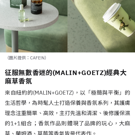
（圖片提供：CAFE!N）
征服無數香迷的(MALIN+GOETZ)經典大
麻草香氛
來自紐約的
(MALIN+GOETZ)
，以「極簡與平衡」的
⽣活哲學，為時髦⼈⼠打造保養與香氛系列，其護膚
理念注重簡單、高效，主打先溫和清潔、後修護保濕
的
1+1
組合；香氛作品則體現了品牌的玩心，大麻
草、蘭姆酒、草莓等香氣皆是代表作。