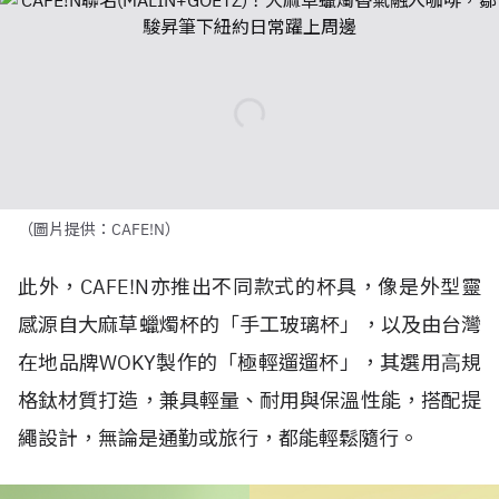
（圖片提供：CAFE!N）
此外，
CAFE!N
亦推出不同款式的杯具，像是
外型靈
感源自
大麻草蠟燭杯的「
⼿⼯玻璃杯」
，以及由台灣
在地品牌
WOKY
製作的「極輕遛遛杯」，其選用⾼規
格鈦材質打造，兼具輕量、耐⽤與保溫性能，搭配提
繩設計，無論是通勤或旅⾏，都能輕鬆隨⾏。