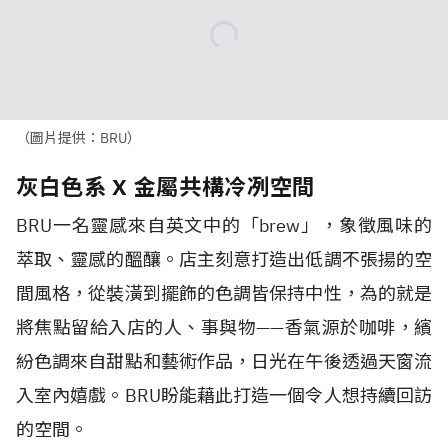
（圖片提供：BRU）
灰白色系 X 金屬共構冷冽空間
BRU
一名靈感來自英文中的「
brew
」，象徵風味的
萃取、靈感的醞釀。店主刻意打造出低調不張揚的空
間風格，從裝潢到擺飾的色調皆保持中性，為的就是
將焦點留給入店的人、事與物
——
香氣源於咖啡，繽
紛色調來自甜點和藝術作品，日光在午後透過天窗流
入室內嬉戲。
BRU
盼能藉此打造一個令人想持續回訪
的空間。