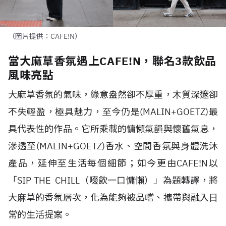
（圖片提供：CAFE!N）
當大麻草香氛遇上CAFE!N，聯名3款飲品
風味亮點
大麻草香氛的氣味，
綠意盎然卻不厚重，⽊質深邃卻
不失輕盈，極具魅力，⾄今仍是
(MALIN+GOETZ)
最
具代表性的作品。它所乘載的慵懶氣韻與懷舊氣息，
滲透至
(MALIN+GOETZ)
香⽔、空間香氛與⾝體洗沐
產品，延伸⾄⽣活每個細節；如今更由
CAFE!N
以
「
SIP THE CHILL
（啜飲一口慵懶）」為題轉譯，將
⼤⿇草的香氛層次，化為能夠被品嚐、攜帶與融入⽇
常的⽣活提案。