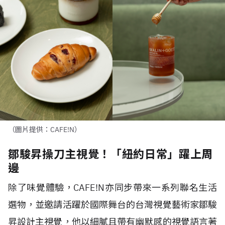
（圖片提供：CAFE!N）
鄒駿昇操刀主視覺！「紐約日常」躍上周
邊
除了味覺體驗，
CAFE!N
亦同步帶來一系列聯名⽣活
選物，並邀請活躍於國際舞台的台灣視覺藝術家鄒駿
昇設計主視覺，他以細膩且帶有幽默感的視覺語言著