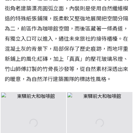
街角老建築漂亮圓弧立面，內裝則是使用自然纖維模
造的特殊紙張鋪陳，既柔軟又堅強地展開把空間分隔
為二，前區作為咖啡館空間，而後區藏著一條甬道，
有獨立入口可以進入，通往未來旅社的接待櫃檯。在
混凝土灰的背景下，局部保存了歷史痕跡，而地坪重
新鋪上的風化紅磚，加上「真真」的壓花玻璃吊燈、
竹山師傅訂製的竹骨長沙發等，從自然素材深透出來
的暖意，為自然洋行建築團隊的標誌性風格。