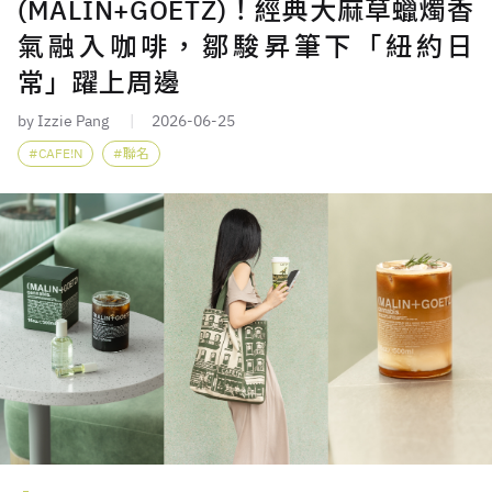
(MALIN+GOETZ)！經典大麻草蠟燭香
氣融入咖啡，鄒駿昇筆下「紐約日
常」躍上周邊
by Izzie Pang
2026-06-25
CAFE!N
聯名