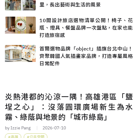
里，長出藝術與生活的風景
10間設計旅店選物清單公開！椅子、花
瓶、燈具、餐盤品牌一次盤點，在家也能
打造旅宿感
首爾選物品牌「object」插旗台北中山！
齊聚韓國人氣插畫家品牌，打造專屬風格
日常配件
炎熱港都的沁涼一隅！高雄港區「鹽
埕之心」：沒落圓環廣場新生為水
霧、綠蔭與地景的「城市綠島」
by Izzie Pang
2026-07-10
高雄
公共空間