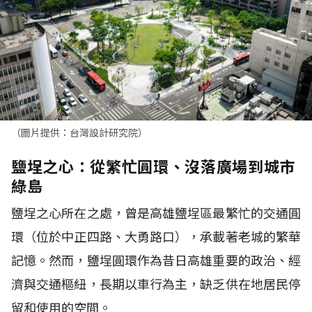
（圖片提供：台灣設計研究院）
鹽埕之心：從繁忙圓環、沒落廣場到城市
綠島
鹽埕之心所在之處，曾是高雄鹽埕區最繁忙的交通圓
環（位於中正四路、大勇路口），承載著老城的繁華
記憶。然而，鹽埕圓環作為昔日高雄重要的政治、經
濟與交通樞紐，長期以車行為主，缺乏供在地居民停
留和使用的空間。