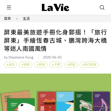
首頁
生活
屏東最美旅遊手冊化身郵摺！「旅行
屏東」手繪恆春古城、鵬灣跨海大橋
等迷人南國風情
by Stephanie Hung
2020-06-03
城市
旅遊
屏東
手冊
郵摺
旅行屏東