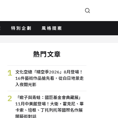
版
特別企劃
風格提案
熱門文章
1
文化空總「晴空季2026」8月登場！
16件藝術作品搶先看，從白日地景走
入夜間光影
2
「蠍子與青蛙：國巨基金會典藏展」
11月中美館登場！大衛・霍克尼、畢
卡索、培根、丁托列托等國際名作展
開藝術對話