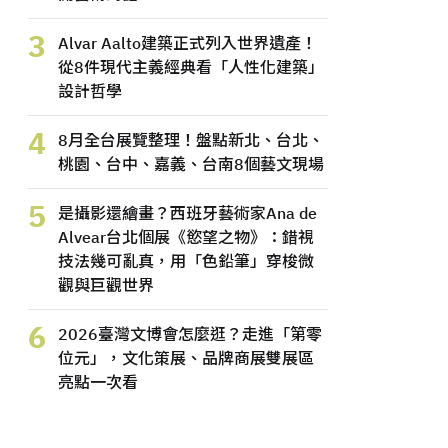
3
Alvar Aalto建築正式列入世界遺產！
從8件現代主義經典看「人性化建築」
設計哲學
4
8月全台展覽整理！盤點新北、台北、
桃園、台中、嘉義、台南8個藝文現場
5
是攝影還繪畫？西班牙藝術家Ana de
Alvear台北個展《慾望之物》：錯視
技法幾可亂真，用「色鉛筆」穿梭微
觀與巨觀世界
6
2026臺灣文博會怎麼逛？走進「第零
位元」，文化策展、品牌商展雙展區
亮點一次看