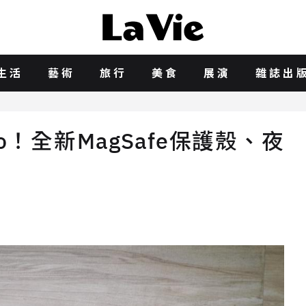
生活
藝術
旅行
美食
展演
雜誌出
Pro！全新MagSafe保護殼、夜