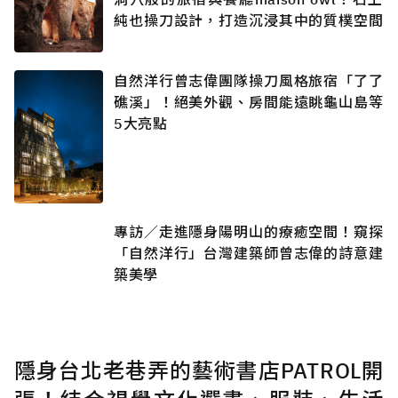
純也操刀設計，打造沉浸其中的質樸空間
自然洋行曾志偉團隊操刀風格旅宿「了了
礁溪」！絕美外觀、房間能遠眺龜山島等
5大亮點
專訪／走進隱身陽明山的療癒空間！窺探
「自然洋行」台灣建築師曾志偉的詩意建
築美學
隱身台北老巷弄的藝術書店PATROL開