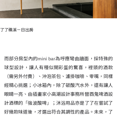
了了礁溪－日出房
而部分房型內的mini bar為呼應彎曲牆面，採特殊的
球型設計，讓人有種似開彩蛋的驚喜，裡頭的酒款
（需另外付費）、沖泡茶包、濾掛咖啡、零嘴，同樣
經精心挑選；小冰箱內，除了碳酸汽水外，還有讓人
眼睛一亮、由插畫家小高潮設計事務所替酉鬼啤酒設
計酒標的「強波酸啤」；沐浴用品亦是了了在嘗試了
好幾款味道後，才選出符合其調性的產品。未來，了