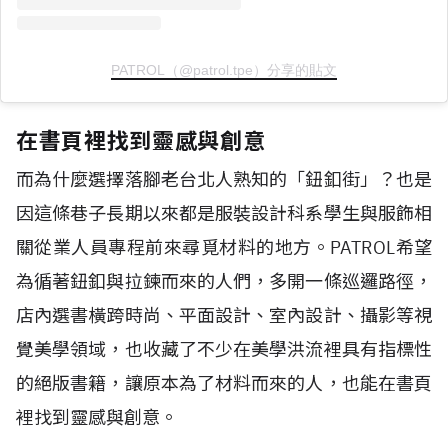
PATROL（@patrol.tpe）分享的貼文
在書頁裡找到靈感與創意
而為什麼選擇落腳老台北人熟知的「鈕釦街」？也是
因這條巷子長期以來都是服裝設計科系學生與服飾相
關從業人員專程前來尋覓材料的地方。PATROL希望
為循著鈕釦與拉鍊而來的人們，多開一條巡邏路徑，
店內選書橫跨時尚、平面設計、室內設計、攝影等視
覺美學領域，也收藏了不少在美學洪流裡具有指標性
的絕版書籍，讓原本為了材料而來的人，也能在書頁
裡找到靈感與創意。