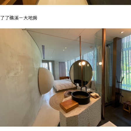
了了礁溪－大地房