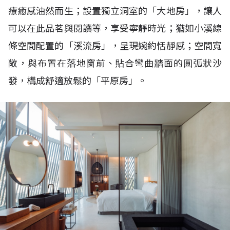
療癒感油然而生；設置獨立洞室的「大地房」，讓人
可以在此品茗與閱讀等，享受寧靜時光；猶如小溪線
條空間配置的「溪流房」，呈現婉約恬靜感；空間寬
敞，與布置在落地窗前、貼合彎曲牆面的圓弧狀沙
發，構成舒適放鬆的「平原房」。