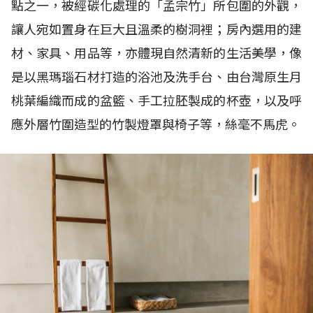
點之一，被經碳化處理的「孟宗竹」所包圍的外觀，
讓人宛如置身在巨大且溫柔的樹洞裡；房內選用的建
材、家具、用品等，亦體現自然清新的生活美學，像
是以黑瑪瑙石材打造的浴池及洗手台、由台灣原生月
桃葉編織而成的盆籃、手工拉胚製成的杯壺，以及呼
應外層竹圍造型的竹製燈罩與椅子等，絲毫不馬虎。