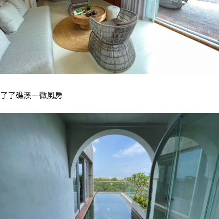
了了礁溪－微風房