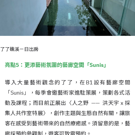
了了礁溪－日出房
亮點5：更添藝術氛圍的藝廊空間「Sunis」
導入大量藝術觀念的了了，在B1設有藝廊空間
「Sunis」，每季會邀藝術家進駐策展，策劃各式活
動及課程；而目前正展出〈人之野 —— 洪天宇 x 採
集人共作室特展〉，創作主題與生態自然有關，讓旅
客在感受到藝術帶來的自然療癒感。須留意的是，藝
廊採預約參觀制，遊客可致電預約。