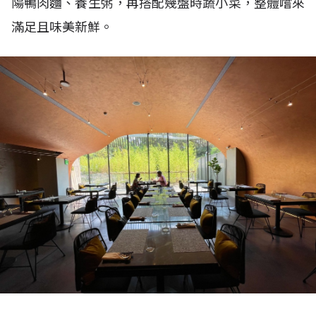
陽鴨肉麵、養生粥，再搭配幾盤時蔬小菜，整體嚐來
滿足且味美新鮮。