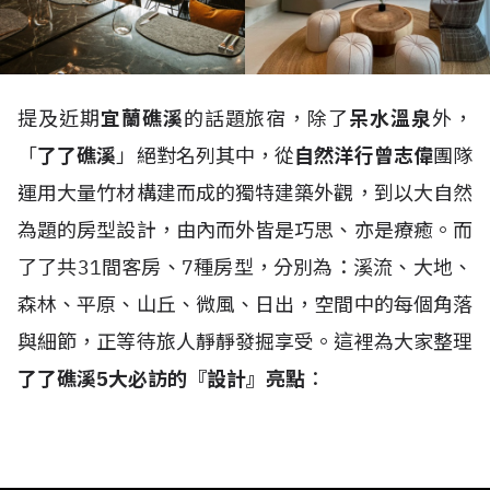
提及近期
宜蘭礁溪
的話題旅宿，除了
呆水溫泉
外，
「
了了礁溪
」絕對名列其中，從
自然洋行曾志偉
團隊
運用大量竹材構建而成的獨特建築外觀，到以大自然
為題的房型設計，由內而外皆是巧思、亦是療癒。而
了了共31間客房、7種房型，分別為：溪流、大地、
森林、平原、山丘、微風、日出，空間中的每個角落
與細節，正等待旅人靜靜發掘享受。這裡為大家整理
了了礁溪5大必訪的『設計』亮點
：