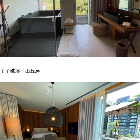
了了礁溪－山丘房