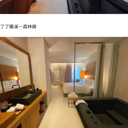
了了礁溪－森林房